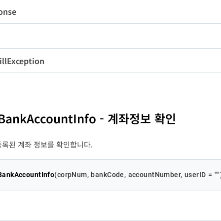
onse
EasyFinBankAccountF
nkAccountInfo
-
Y
orm
변수명
타입
길이
FinBankAccountForm
erID
String
50
N
de
Integer
-
llException
변수명
타입
길이
필수
ccountNumber
ccountPWD
ccountName
emo
String
String
String
String
100
200
30
4
N
N
Y
Y
은
계
계
실
계
인
조
조
정
ankID
String
200
조건부
ankCode
String
4
Y
stID
astPWD
String
String
50
50
조건부
조건부
-
ccountType
String
2
Y
ssage
변수명
String
타입
길이
-
A
[
dentityNumber
String
20
Y
-
d
de
Integer
-
tBankAccountInfo - 계좌정보 확인
ssage
String
-
sePeriod
Integer
2
N
등록된 계좌 정보를 확인합니다.
BankAccountInfo
(
corpNum, bankCode, accountNumber, userID = 
""