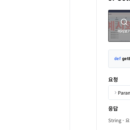
me
ac
cl
sta
us
def
get
re
cl
요청
co
Para
un
us
순번
응답
co
m
String 
ba
us