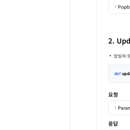
us
co
Popbi
순번
A
A
A
M
B
B
Fa
F
A
순번
me
I
co
2. Up
me
U
팝빌에 
def
upd
요청
Para
순번
응답
co