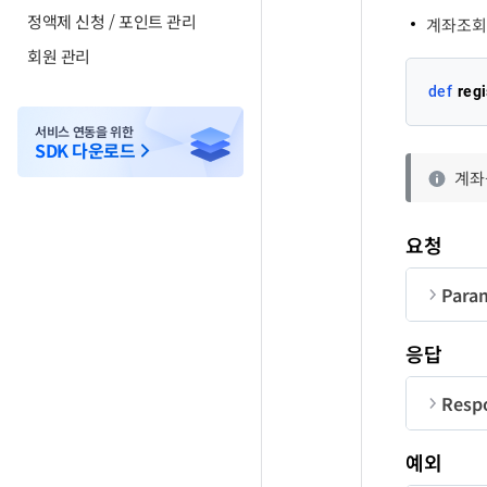
정액제 신청 / 포인트 관리
계좌조회
회원 관리
def
reg
서비스 연동을 위한
SDK 다운로드
계좌
요청
Para
순번
응답
co
Resp
ba
순번
예외
Easy