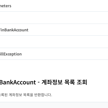
meters
변수명
타입
길이
필수
rpNum
String
10
Y
팝
FinBankAccount
nkCode
String
4
Y
변수명
타입
길이
countNumber
String
30
countNumber
String
30
Y
llException
erID
String
50
N
nkCode
String
4
변수명
타입
길이
de
Integer
-
countName
String
100
stBankAccount - 계좌정보 목록 조회
ssage
String
-
countType
String
2
등록된 계좌정보 목록을 반환합니다.