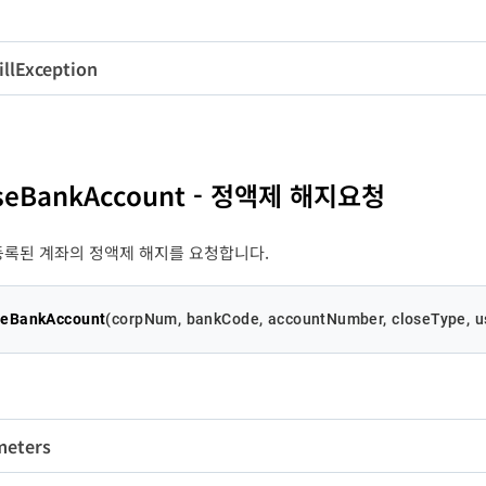
llException
ntractState
Integer
1
변수명
타입
길이
de
Integer
-
oseBankAccount - 정액제 해지요청
oseRequestYN
Boolean
-
ssage
String
-
등록된 계좌의 정액제 해지를 요청합니다.
eRestrictYN
Boolean
-
seBankAccount
(
corpNum, bankCode, accountNumber, closeType, us
oseOnExpired
Boolean
-
meters
PaidYN
Boolean
-