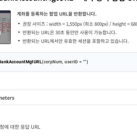
ssage
String
-
countType
String
2
계좌를 등록하는 팝업 URL을 반환합니다.
oseRequestYN
Boolean
-
권장 사이즈 : width = 1,550px (최소 800px) / height = 68
반환되는 URL은 30초 동안만 사용이 가능합니다.
te
Integer
1
반환되는 URL에서만 유효한 세션을 포함하고 있습니다.
eRestrictYN
Boolean
-
BankAccountMgtURL
(
corpNum, userID = 
""
)
gDT
String
14
oseOnExpired
Boolean
-
ntractDT
String
14
meters
PaidYN
Boolean
-
eEndDate
String
8
변수명
타입
길이
필수
rpNum
String
10
Y
팝
emo
String
200
- 요청에 대한 응답 URL
seDate
Integer
2
erID
String
50
N