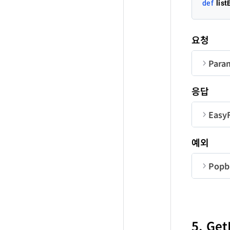
def
lis
sta
요청
re
Para
순번
응답
co
co
Easy
us
us
순번
예외
ac
Popbi
ba
ba
순번
co
ac
5. Ge
co