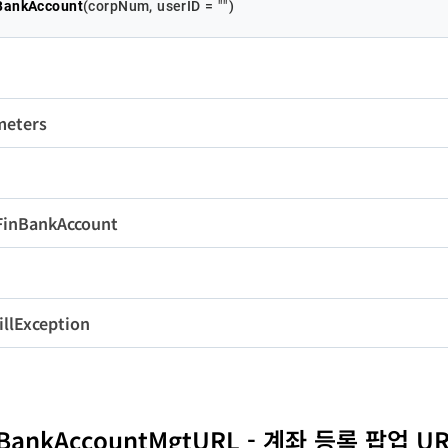
tBankAccount
(
corpNum, userID = 
""
)
te
Integer
1
gDT
String
14
meters
변수명
타입
길이
필수
ntractDT
String
14
rpNum
String
10
Y
팝
FinBankAccount
erID
String
50
N
eEndDate
String
8
변수명
타입
길이
countNumber
String
30
llException
seDate
Integer
2
nkCode
String
4
변수명
타입
길이
de
Integer
-
countName
String
100
tBankAccountMgtURL - 계좌 등록 팝업 U
ntractState
Integer
1