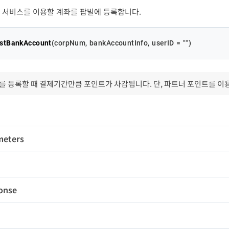
 서비스를 이용할 계좌를 팝빌에 등록합니다.
istBankAccount
(
corpNum, bankAccountInfo, userID = 
""
)
를 등록할 때 결제기간만큼 포인트가 차감됩니다. 단, 파트너 포인트를 이
meters
변수명
타입
길이
필수
rpNum
String
10
Y
팝
onse
EasyFinBankAccountF
nkAccountInfo
-
Y
orm
변수명
타입
길이
FinBankAccountForm