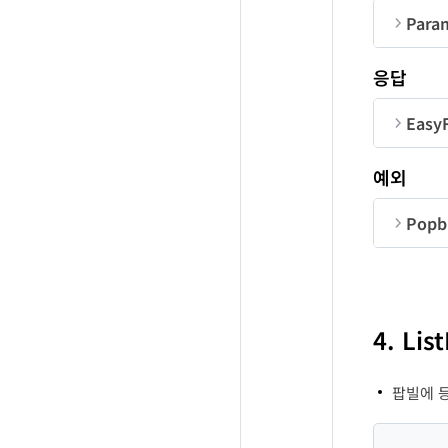
Para
순번
응답
co
Easy
ba
순번
예외
ac
ac
Popbi
us
ba
순번
co
ac
4. Li
me
ac
팝빌에 