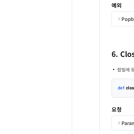
예외
Popbi
co
순번
co
6. Cl
cl
me
팝빌에 
us
def
clo
cl
요청
Para
un