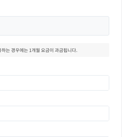
용하는 경우에는 1개월 요금이 과금됩니다.
설명
빌회원 사업자번호 ('-' 제외)
계좌 정보
설명
API 처리에 대한 응답코드