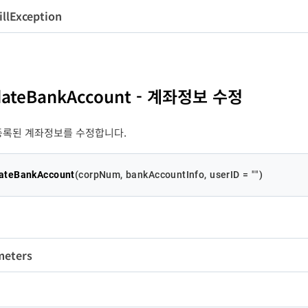
erID
String
50
N
de
Integer
-
llException
변수명
타입
길이
필수
ccountNumber
ccountPWD
ccountName
emo
String
String
String
String
100
200
30
4
N
N
Y
Y
은
계
계
실
계
인
조
조
정
ankID
String
200
조건부
ankCode
String
4
Y
stID
astPWD
String
String
50
50
조건부
조건부
-
ccountType
String
2
Y
ssage
변수명
String
타입
길이
-
A
[
dentityNumber
String
20
Y
-
d
de
Integer
-
dateBankAccount - 계좌정보 수정
ssage
String
-
sePeriod
Integer
2
N
등록된 계좌정보를 수정합니다.
ateBankAccount
(
corpNum, bankAccountInfo, userID = 
""
)
meters
변수명
타입
길이
필수
rpNum
String
10
Y
팝