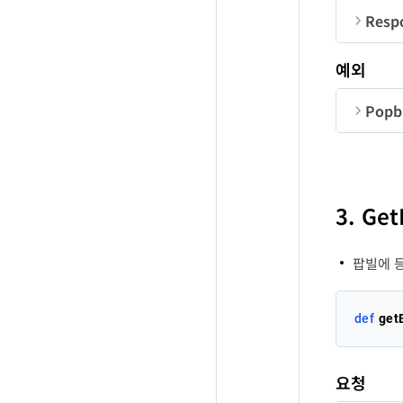
Resp
ba
순번
예외
Easy
Us
co
Popbi
순번
A
A
A
M
B
B
Fa
F
A
순번
me
I
co
3. Ge
me
U
팝빌에 
def
get
요청