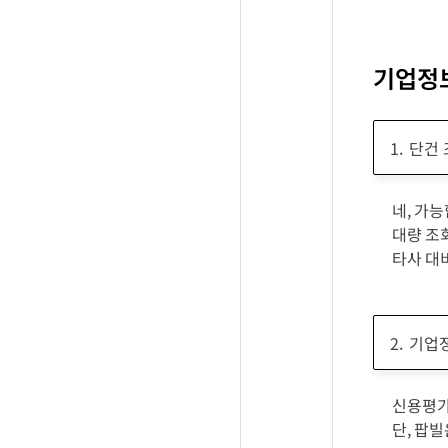
기업정
단건 
네, 가능
대량 조
타사 대
기업정
신용평가
단, 팝