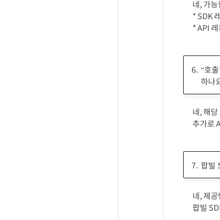
네, 가
* SDK
* API
“호출
하나
네, 해당
추가로 
팝빌 
네, 제공
팝빌 S