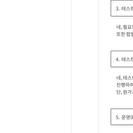
테스트
네, 필
또한 팝
테스트
네, 테
진행하며
단, 원
운영(