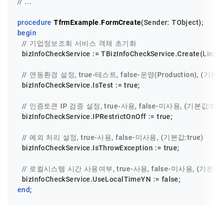
// ...
procedure
TfrmExample
.
FormCreate
(Sender: TObject)
;
begin
// 기업정보조회 서비스 객체 초기화
  bizInfoCheckService := TBizInfoCheckService.Create(LinkID,
// 연동환경 설정, true-테스트, false-운영(Production), (기본값:
  bizInfoCheckService.IsTest := true;

// 인증토큰 IP 검증 설정, true-사용, false-미사용, (기본값:true
  bizInfoCheckService.IPRestrictOnOff := true;

// 예외 처리 설정, true-사용, false-미사용, (기본값:true)
  bizInfoCheckService.IsThrowException := true;

// 로컬시스템 시간 사용여부, true-사용, false-미사용, (기본값:f
end
;