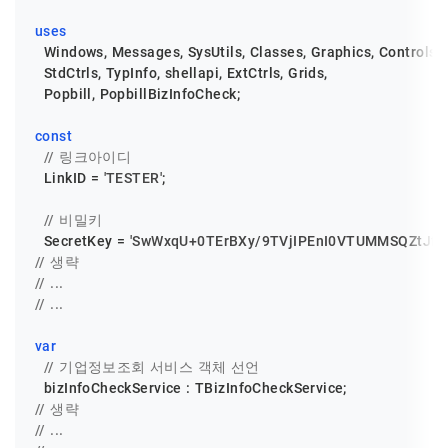
uses
  Windows, Messages, SysUtils, Classes, Graphics, Controls, F
  StdCtrls, TypInfo, shellapi, ExtCtrls, Grids,

  Popbill, PopbillBizInfoCheck;

const
// 링크아이디
  LinkID = 
'TESTER'
;

// 비밀키
  SecretKey = 
'SwWxqU+0TErBXy/9TVjIPEnI0VTUMMSQZtJf3E
// 생략
// ...
// ...
var
// 기업정보조회 서비스 객체 선언
// 생략
// ...