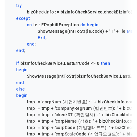
try
            bizCheckInfo := bizInfoCheckService.checkBizInf
except
on
 le : EPopbillException 
do
begin
                    ShowMessage(IntToStr(le.code) + 
' | '
 +  le.
Mes
Exit
;

end
;

end
;

if
 bizInfoCheckService.LastErrCode <> 
0
then
begin
            ShowMessage(IntToStr(bizInfoCheckService.LastErr
end
else
begin
            tmp := 
'corpNum (사업자번호) : '
 + bizCheckInfo.corp
            tmp := tmp + 
'companyRegNum (법인번호): '
 + bizCh
            tmp := tmp + 
'checkDT (확인일시) : '
 + bizCheckInfo.c
            tmp := tmp + 
'corpName (상호): '
 + bizCheckInfo.cor
            tmp := tmp + 
'corpCode (기업형태코드): '
 + bizCheckI
            tmp := tmp + 
'corpScaleCode (기업규모코드): '
 + bizC