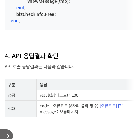
            ShowMessage(tmp);

end
;

end
;
4. API 응답결과 확인
API 호출 응답결과는 다음과 같습니다.
구분
응답
성공
result(상태코드) : 100
code : 오류코드 (8자리 음의 정수)
[오류코드]
실패
message : 오류메시지