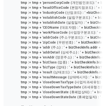
            tmp := tmp + 
'personCorpCode (개인법인코드): '
 + bi
            tmp := tmp + 
'headOfficeCode (본점지점코드) : '
 + bi
            tmp := tmp + 
'industryCode (산업코드) : '
 +bizCheckIn
            tmp := tmp + 
'establishCode (설립구분코드) : '
 + bizC
            tmp := tmp + 
'establishDate (설립일자) : '
 + bizCheck
            tmp := tmp + 
'CEOName (대표자명) : '
 + bizCheckInfo
            tmp := tmp + 
'workPlaceCode (사업장구분코드): '
 + b
            tmp := tmp + 
'addrCode (주소구분코드) : '
 + bizCheck
            tmp := tmp + 
'zipCode (우편번호) : '
 + bizCheckInfo.z
            tmp := tmp + 
'addr (주소) : '
 + bizCheckInfo.addr + 
#1
            tmp := tmp + 
'addrDetail (상세주소) : '
 + bizCheckInfo
            tmp := tmp + 
'enAddr (영문주소) : '
 + bizCheckInfo.en
            tmp := tmp + 
'bizClass (업종) : '
 + bizCheckInfo.bizCl
            tmp := tmp + 
'bizType (업태) : '
 + bizCheckInfo.bizTyp
            tmp := tmp + 
'result (상태코드) : '
 + bizCheckInfo.resu
            tmp := tmp + 
'resultMessage (상태메시지) : '
 + bizCh
            tmp := tmp + 
'closeDownTaxType (사업자과세유형) : '
            tmp := tmp + 
'closeDownTaxTypeDate (과세유형전환일
            tmp := tmp + 
'closeDownState (휴폐업상태) : '
 + bizC
            tmp := tmp + 
'closeDownStateDate (휴폐업일자) : '
 + 