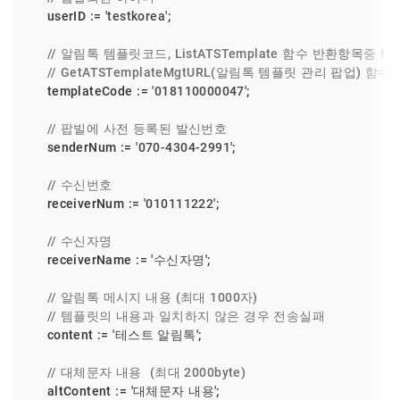
    userID := 
'testkorea'
;

// 알림톡 템플릿코드, ListATSTemplate 함수 반환항목중 tem
// GetATSTemplateMgtURL(알림톡 템플릿 관리 팝업) 함
    templateCode := 
'018110000047'
;

// 팝빌에 사전 등록된 발신번호
    senderNum := 
'070-4304-2991'
;

// 수신번호
    receiverNum := 
'010111222'
;

// 수신자명
    receiverName := 
'수신자명'
;

// 알림톡 메시지 내용 (최대 1000자)
// 템플릿의 내용과 일치하지 않은 경우 전송실패
    content := 
'테스트 알림톡'
;

// 대체문자 내용  (최대 2000byte)
    altContent := 
'대체문자 내용'
;
