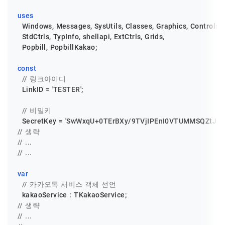
uses
  Windows, Messages, SysUtils, Classes, Graphics, Controls, F
  StdCtrls, TypInfo, shellapi, ExtCtrls, Grids,

  Popbill, PopbillKakao;

const
// 링크아이디
  LinkID = 
'TESTER'
;

// 비밀키
  SecretKey = 
'SwWxqU+0TErBXy/9TVjIPEnI0VTUMMSQZtJf3E
// 생략
// ...
// ...
var
// 카카오톡 서비스 객체 선언
// 생략
// ...