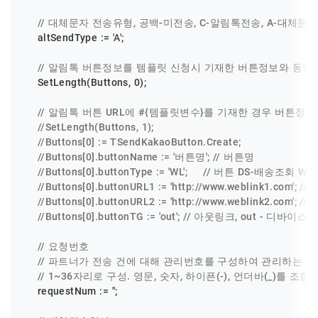
// 대체문자 전송유형, 공백-미전송, C-알림톡전송, A-대체문
    altSendType := 
'A'
;

// 알림톡 버튼정보를 템플릿 신청시 기재한 버튼정보와 동일
    SetLength(Buttons, 
0
);

// 알림톡 버튼 URL에 #{템플릿변수}를 기재한 경우 버튼정
//SetLength(Buttons, 1);
//Buttons[0] := TSendKakaoButton.Create;
//Buttons[0].buttonName := '버튼명'; // 버튼명
//Buttons[0].buttonType := 'WL';     // 버튼 DS
//Buttons[0].buttonURL1 := 'http://www.weblink1.com'
//Buttons[0].buttonURL2 := 'http://www.weblink2.com'
//Buttons[0].buttonTG := 'out'; // 아웃링크, out
// 요청번호
// 파트너가 전송 건에 대해 관리번호를 구성하여 관리하는 경
// 1~36자리로 구성. 영문, 숫자, 하이픈(-), 언더바(_)를
    requestNum := 
''
;
