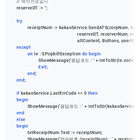
// 예약전송일시
    reserveDT := 
''
;

try
            receiptNum := kakaoService.SendATS(corpNum, te
                                                reserveDT, receiverNum, 
                                                altContent, Buttons, userID
except
on
 le : EPopbillException 
do
begin
                    ShowMessage(
'응답코드 : '
 + IntToStr(le.code) +
Exit
;

end
;

end
;

if
 kakaoService.LastErrCode <> 
0
then
begin
            ShowMessage(
'응답코드 : '
 + IntToStr(kakaoService.L
end
else
begin
            txtReceiptNum.Text := receiptNum;

            ShowMessage(
'접수번호 (receiptNum) : '
 + receiptNum