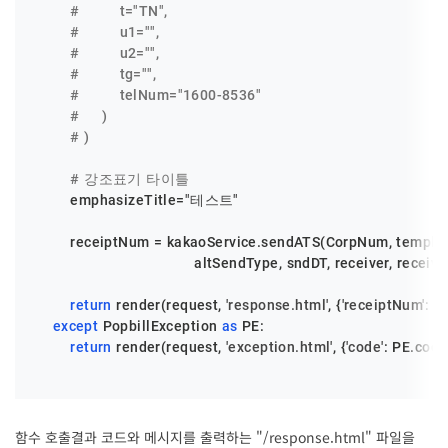
#         t="TN",
#         u1="",
#         u2="",
#         tg="",
#         telNum="1600-8536"
#     )
# )
# 강조표기 타이틀
        emphasizeTitle=
"테스트"
        receiptNum = kakaoService.sendATS(CorpNum, template
                                    altSendType, sndDT, receiver, 
return
 render(request, 
'response.html'
, {
'receiptNum'
: r
except
 PopbillException 
as
 PE:

return
 render(request, 
'exception.html'
, {
'code'
: PE.code
함수 호출결과 코드와 메시지를 출력하는 "/response.html" 파일을