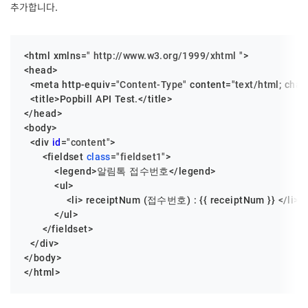
추가합니다.
<html xmlns=
" http://www.w3.org/1999/xhtml "
>

<head>

  <meta http-equiv=
"Content-Type"
 content=
"text/html; cha
  <title>Popbill API Test.</title>

</head>

<body>

  <div 
id
=
"content"
>

      <fieldset 
class
=
"fieldset1"
>

          <legend>알림톡 접수번호</legend>

          <ul>

              <li> receiptNum (접수번호) : {{ receiptNum }} </li>

          </ul>

      </fieldset>

  </div>

</body>

</html>