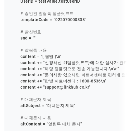
        UserID = testValue.testUserID

# 승인된 알림톡 템플릿코드
        templateCode = 
"022070000338"
# 발신번호
        snd = 
""
# 알림톡 내용
        content = 
"[ 팝빌 ]\n"
        content += 
"신청하신 #{템플릿코드}에 대한 심사가 완료되
        content += 
"해당 템플릿으로 전송 가능합니다.\n\n"
        content += 
"문의사항 있으시면 파트너센터로 편하게 연락주
        content += 
"팝빌 파트너센터 : 1600-8536\n"
        content += 
"support@linkhub.co.kr"
# 대체문자 제목
        altSubject = 
"대체문자 제목"
# 대체문자 내용
        altContent = 
"알림톡 대체 문자"