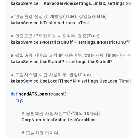
kakaoService = KakaoService(settings.LinkID, settings.Secre
# 연동환경 설정값, 개발용(True), 상업용(False)
kakaoService.IsTest = settings.IsTest

# 인증토큰 IP제한기능 사용여부, 권장(True)
kakaoService.IPRestrictOnOff = settings.IPRestrictOnOff

# 팝빌 API 서비스 고정 IP 사용여부, true-사용, false-미사용, 기
kakaoService.UseStaticIP = settings.UseStaticIP

# 로컬시스템 시간 사용여부, 권장(True)
kakaoService.UseLocalTimeYN = settings.UseLocalTimeYN

def
sendATS_one
(
request
):

try
:

# 팝빌회원 사업자번호("-"제외 10자리)
        CorpNum = testValue.testCorpNum

# 팝빌회원 아이디