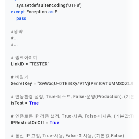
    sys.setdefaultencoding(
'UTF8'
except
 Exception 
as
 E:

pass
#생략
#...
#...
# 링크아이디
LinkID = 
"TESTER"
# 비밀키
SecretKey = 
"SwWxqU+0TErBXy/9TVjIPEnI0VTUMMSQZtJf3E
# 연동환경 설정, True-테스트, False-운영(Production), (기본값:
IsTest = 
True
# 인증토큰 IP 검증 설정, True-사용, False-미사용, (기본값:True
IPRestrictOnOff = 
True
# 통신 IP 고정, True-사용, False-미사용, (기본값:False)