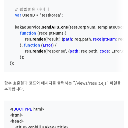
// 팝빌회원 아이디
var
UserID
 = 
"testkorea"
;

    kakaoService.
sendATS_one
(testCorpNum, templateCode, sn
function
 (
receiptNum
) {

            res.
render
(
'result'
, {
path
: req.
path
, 
receiptNum
: rece
        }, 
function
 (
Error
) {

            res.
render
(
'response'
, {
path
: req.
path
, 
code
: 
Error
.
co
        });

});
함수 호출결과 코드와 메시지를 출력하는 "/views/result.ejs" 파일을
추가합니다.
<!
DOCTYPE
<
html
>
<
head
>
<
title
>
Popbill Kakao
</
title
>