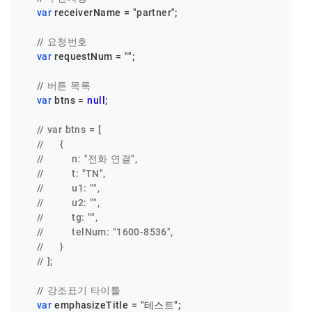
var
 receiverName = 
"partner"
;

// 요청번호
var
 requestNum = 
""
;

// 버튼 목록
var
 btns = 
null
;

// var btns = [
//     {
//         n: "전화 연결",
//         t: "TN",
//         u1: "",
//         u2: "",
//         tg: "",
//         telNum: "1600-8536",
//     }
// ];
// 강조표기 타이틀
var
 emphasizeTitle = 
"테스트"
;
