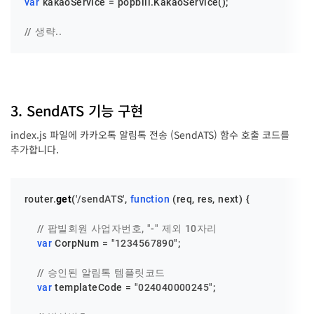
var
 kakaoService = popbill.
KakaoService
();

// 생략..
3. SendATS 기능 구현
index.js 파일에 카카오톡 알림톡 전송 (SendATS) 함수 호출 코드를
추가합니다.
router.
get
(
'/sendATS'
, 
function
 (
req, res, next
) {

// 팝빌회원 사업자번호, "-" 제외 10자리
var
CorpNum
 = 
"1234567890"
;

// 승인된 알림톡 템플릿코드
var
 templateCode = 
"024040000245"
;
