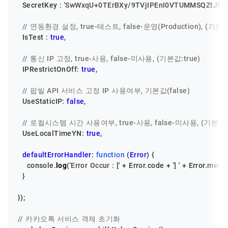
SecretKey
 : 
'SwWxqU+0TErBXy/9TVjIPEnI0VTUMMSQZtJf3E
// 연동환경 설정, true-테스트, false-운영(Production), (기본값:
IsTest
 : 
true
,

// 통신 IP 고정, true-사용, false-미사용, (기본값:true)
IPRestrictOnOff
: 
true
,

// 팝빌 API 서비스 고정 IP 사용여부, 기본값(false)
UseStaticIP
: 
false
,

// 로컬시스템 시간 사용여부, true-사용, false-미사용, (기본값:t
UseLocalTimeYN
: 
true
,

defaultErrorHandler
: 
function
 (
Error
) {

console
.
log
(
'Error Occur : ['
 + 
Error
.
code
 + 
'] '
 + 
Error
.
mess
  }

});

// 카카오톡 서비스 객체 초기화