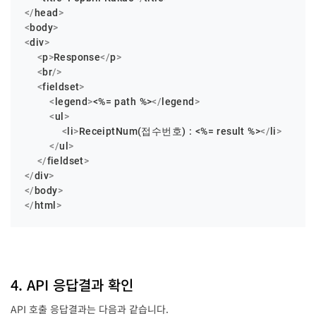
</
head
>
<
body
>
<
div
>
<
p
>
Response
</
p
>
<
br
/>
<
fieldset
>
<
legend
>
<%= path %>
</
legend
>
<
ul
>
<
li
>
ReceiptNum(접수번호) : <%= result %>
</
li
>
</
ul
>
</
fieldset
>
</
div
>
</
body
>
</
html
>
4. API 응답결과 확인
API 호출 응답결과는 다음과 같습니다.