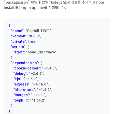
"package.json" 파일에 팝빌 Node.js SDK 정보를 추가하고 npm
install 또는 npm update를 진행합니다.
{
"name"
:
"Popbill TEST"
,
"version"
:
"0.0.0"
,
"private"
:
true
,
"scripts"
:
{
"start"
:
"node ./bin/www"
}
,
"dependencies"
:
{
"cookie-parser"
:
"~1.4.3"
,
"debug"
:
"~2.6.9"
,
"ejs"
:
"~2.5.7"
,
"express"
:
"~4.16.0"
,
"http-errors"
:
"~1.6.2"
,
"morgan"
:
"~1.9.0"
,
"popbill"
:
"^1.64.2"
}
}