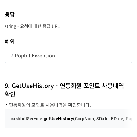
순번
변수명
타입
길이
응답
CorpNum
string
10
string - 요청에 대한 응답 URL
UserID
string
50
예외
success
function
-
PopbillException
error
function
-
순번
변수명
타입
code
number
9. GetUseHistory - 연동회원 포인트 사용내역
확인
message
string
연동회원의 포인트 사용내역을 확인합니다.
cashbillService.
getUseHistory
(
CorpNum
, 
SDate
, 
EDate
, 
Page