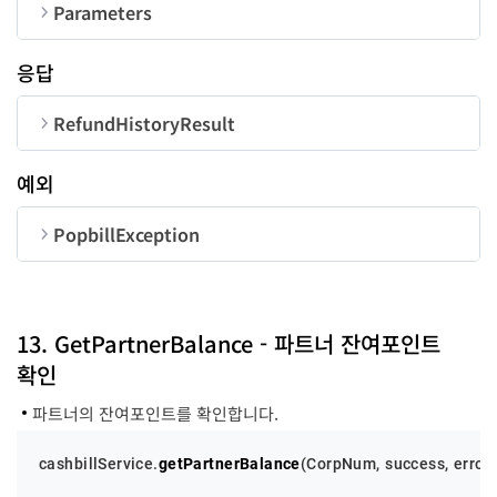
Parameters
순번
변수명
타입
길이
응답
CorpNum
string
10
RefundHistoryResult
Page
number
-
순번
변수명
타입
예외
code
number
PopbillException
PerPage
number
-
total
number
순번
변수명
타입
UserID
string
50
perPage
number
code
number
13. GetPartnerBalance - 파트너 잔여포인트
success
function
-
pageNum
number
확인
message
string
error
function
-
pageCount
number
파트너의 잔여포인트를 확인합니다.
list
RefundHistory[]
cashbillService.
getPartnerBalance
(
CorpNum
, success, error)
RefundHistory