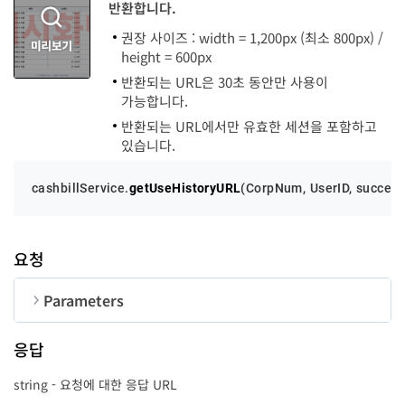
반환합니다.
list
UseHistory[]
Order
string
1
UseHistory
권장 사이즈 : width = 1,200px (최소 800px) /
height = 600px
순번
변수명
타입
UserID
txPoint
balance
userID
userName
string
string
string
string
string
50
반환되는 URL은 30초 동안만 사용이
txDT
string
가능합니다.
success
function
-
반환되는 URL에서만 유효한 세션을 포함하고
있습니다.
error
function
-
cashbillService.
getUseHistoryURL
(
CorpNum
, 
UserID
, success
txType
string
요청
Parameters
itemCode
string
순번
변수명
타입
길이
응답
CorpNum
string
10
string - 요청에 대한 응답 URL
UserID
string
50