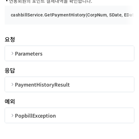
연동회원의 포인트 결제내역을 확인합니다.
cashbillService.
GetPaymentHistory
(
CorpNum
, 
SDate
, 
EDate
, 
settlerName
string
settlerEmail
string
요청
settleCost
string
Parameters
settlePoint
string
순번
변수명
타입
길이
응답
CorpNum
string
10
PaymentHistoryResult
settleState
number
SDate
string
8
순번
변수명
타입
예외
code
number
EDate
string
8
PopbillException
regDT
string
total
number
순번
변수명
타입
Page
number
-
stateDT
string
perPage
number