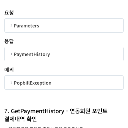
요청
Parameters
순번
변수명
타입
길이
응답
CorpNum
string
10
PaymentHistory
SettleCode
string
18
순번
변수명
타입
예외
UserID
string
50
PopbillException
productType
string
success
function
-
순번
변수명
타입
error
function
-
productName
string
code
number
7. GetPaymentHistory - 연동회원 포인트
결제내역 확인
message
string
settleType
string