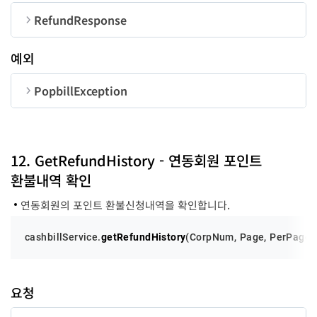
CorpNum
string
10
RefundResponse
RefundForm
RefundForm
-
순번
변수명
타입
RefundForm
예외
UserID
string
50
순번
변수명
타입
길이
code
ContactName
tel
RequestPoint
AccountBank
AccountNum
AccountName
Reason
string
string
string
string
string
string
string
number
100
200
20
18
10
50
70
success
function
-
PopbillException
error
function
-
message
string
순번
변수명
타입
refundCode
string
code
number
12. GetRefundHistory - 연동회원 포인트
환불내역 확인
message
string
연동회원의 포인트 환불신청내역을 확인합니다.
cashbillService.
getRefundHistory
(
CorpNum
, 
Page
, 
PerPage
, 
요청