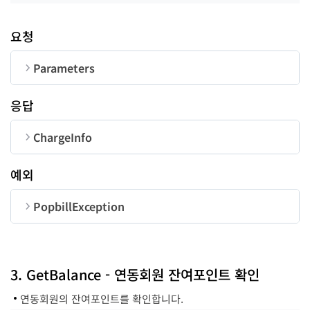
요청
Parameters
순번
변수명
타입
길이
응답
CorpNum
string
10
ChargeInfo
UserID
string
50
순번
변수명
타입
예외
success
function
-
unitCost
string
error
function
-
PopbillException
chargeMethod
string
순번
변수명
타입
code
number
3. GetBalance - 연동회원 잔여포인트 확인
rateSystem
string
연동회원의 잔여포인트를 확인합니다.
message
string