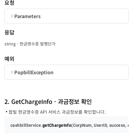
요청
Parameters
순번
변수명
타입
길이
응답
CorpNum
string
10
string - 현금영수증 발행단가
success
function
-
예외
error
function
-
PopbillException
순번
변수명
타입
code
number
2. GetChargeInfo - 과금정보 확인
팝빌 현금영수증 API 서비스 과금정보를 확인합니다.
message
string
cashbillService.
getChargeInfo
(
CorpNum
, 
UserID
, success, er