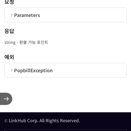
요청
Parameters
reason
string
순번
변수명
타입
길이
응답
CorpNum
String
10
string - 환불 가능 포인트
UserID
String
50
예외
success
function
-
PopbillException
error
function
-
순번
변수명
타입
code
number
message
string
© LinkHub Corp. All Rights Reserved.