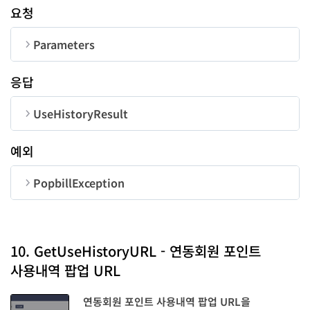
요청
Parameters
순번
변수명
타입
길이
응답
CorpNum
string
10
UseHistoryResult
SDate
string
8
순번
변수명
타입
예외
code
number
EDate
string
8
PopbillException
total
number
순번
변수명
타입
Page
number
-
perPage
number
code
number
10. GetUseHistoryURL - 연동회원 포인트
pageNum
number
PerPage
number
-
사용내역 팝업 URL
message
string
pageCount
number
연동회원 포인트 사용내역 팝업 URL을