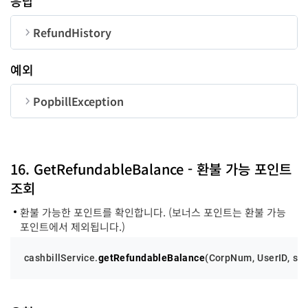
응답
CorpNum
String
10
RefundHistory
RefundCode
String
18
순번
변수명
타입
예외
UserID
String
50
reqDT
string
success
function
-
PopbillException
error
function
-
requestPoint
string
순번
변수명
타입
accountBank
string
code
number
16. GetRefundableBalance - 환불 가능 포인트
accountNum
string
조회
message
string
accountName
string
환불 가능한 포인트를 확인합니다. (보너스 포인트는 환불 가능
포인트에서 제외됩니다.)
cashbillService.
getRefundableBalance
(
CorpNum
, 
UserID
, su
state
number