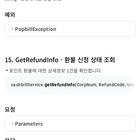
TOGO
string
4
예외
success
function
-
PopbillException
error
function
-
순번
변수명
타입
code
number
15. GetRefundInfo - 환불 신청 상태 조회
포인트 환불에 대한 상세정보 1건을 확인합니다.
message
string
cashbillService.
getRefundInfo
(
CorpNum
, 
RefundCode
, 
UserI
요청
Parameters
순번
변수명
타입
길이