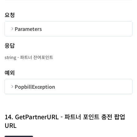
순번
변수명
타입
requestPoint
accountBank
accountNum
accountName
reason
string
string
string
string
string
reqDT
string
요청
state
number
Parameters
순번
변수명
타입
길이
응답
CorpNum
string
10
string - 파트너 잔여포인트
success
function
-
예외
error
function
-
PopbillException
순번
변수명
타입
code
number
14. GetPartnerURL - 파트너 포인트 충전 팝업
URL
message
string