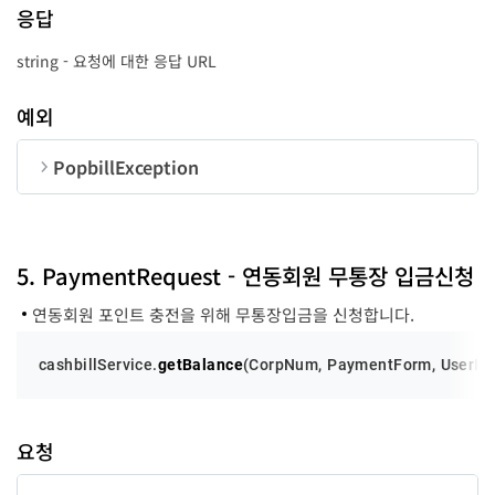
순번
변수명
타입
길이
응답
CorpNum
string
10
string - 요청에 대한 응답 URL
UserID
string
50
예외
success
function
-
PopbillException
error
function
-
순번
변수명
타입
code
number
5. PaymentRequest - 연동회원 무통장 입금신청
연동회원 포인트 충전을 위해 무통장입금을 신청합니다.
message
string
cashbillService.
getBalance
(
CorpNum
, 
PaymentForm
, 
UserID
요청