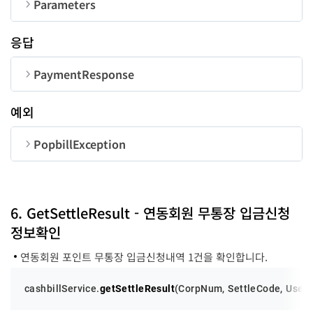
Parameters
순번
변수명
타입
길이
응답
CorpNum
string
10
PaymentResponse
PaymentForm
PaymentForm
-
순번
변수명
타입
PaymentForm
예외
UserID
string
50
code
number
순번
변수명
타입
길이
settlerName
settlerEmail
paymentName
settleCost
string
string
string
string
100
100
70
18
success
notifyHP
function
string
20
-
PopbillException
message
string
error
function
-
순번
변수명
타입
settleCode
string
code
number
6. GetSettleResult - 연동회원 무통장 입금신청
정보확인
message
string
연동회원 포인트 무통장 입금신청내역 1건을 확인합니다.
cashbillService.
getSettleResult
(
CorpNum
, 
SettleCode
, 
UserI