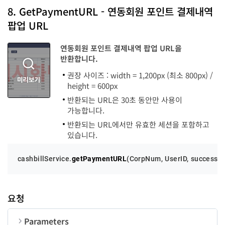
code
number
8. GetPaymentURL - 연동회원 포인트 결제내역
pageNum
number
PerPage
number
-
팝업 URL
message
string
pageCount
number
연동회원 포인트 결제내역 팝업 URL을
UserID
string
50
반환합니다.
list
PaymentHistory[]
success
function
-
PaymentHistory
권장 사이즈 : width = 1,200px (최소 800px) /
height = 600px
순번
변수명
타입
error
function
-
productName
settlerName
settlerEmail
settleCost
settlePoint
string
string
string
string
string
반환되는 URL은 30초 동안만 사용이
regDT
stateDT
string
string
가능합니다.
productType
settleType
string
string
settleState
number
반환되는 URL에서만 유효한 세션을 포함하고
있습니다.
cashbillService.
getPaymentURL
(
CorpNum
, 
UserID
, success, 
요청
Parameters