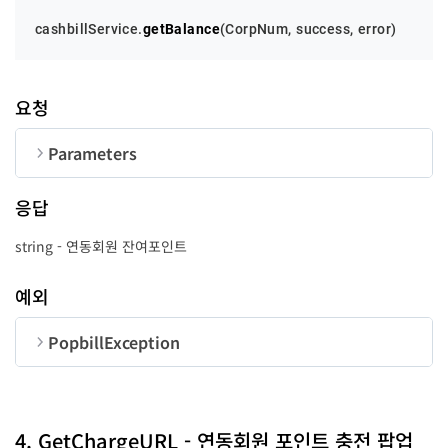
cashbillService.
getBalance
(
CorpNum
, success, error)
요청
Parameters
순번
변수명
타입
길이
응답
CorpNum
string
10
string - 연동회원 잔여포인트
success
function
-
예외
error
function
-
PopbillException
순번
변수명
타입
code
number
4. GetChargeURL - 연동회원 포인트 충전 팝업