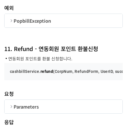
예외
success
function
-
PopbillException
error
function
-
순번
변수명
타입
code
number
11. Refund - 연동회원 포인트 환불신청
연동회원 포인트를 환불 신청합니다.
message
string
cashbillService.
refund
(
CorpNum
, 
RefundForm
, 
UserID
, succe
요청
Parameters
순번
변수명
타입
길이
응답