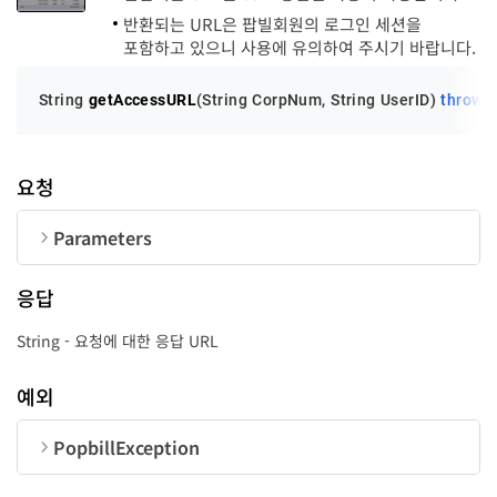
반환되는 URL은 팝빌회원의 로그인 세션을
포함하고 있으니 사용에 유의하여 주시기 바랍니다.
String 
getAccessURL
(String CorpNum, String UserID)
throws
요청
Parameters
순번
변수명
타입
길이
응답
CorpNum
String
10
String - 요청에 대한 응답 URL
UserID
String
50
예외
PopbillException
순번
변수명
타입