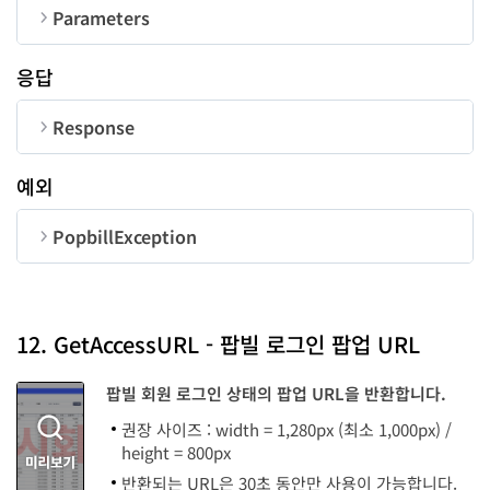
Parameters
순번
변수명
타입
길이
응답
CorpNum
String
10
Response
ContactID
String
50
순번
변수명
타입
예외
code
long
UserID
String
50
PopbillException
message
String
순번
변수명
타입
code
long
12. GetAccessURL - 팝빌 로그인 팝업 URL
message
String
팝빌 회원 로그인 상태의 팝업 URL을 반환합니다.
권장 사이즈 : width = 1,280px (최소 1,000px) /
height = 800px
반환되는 URL은 30초 동안만 사용이 가능합니다.