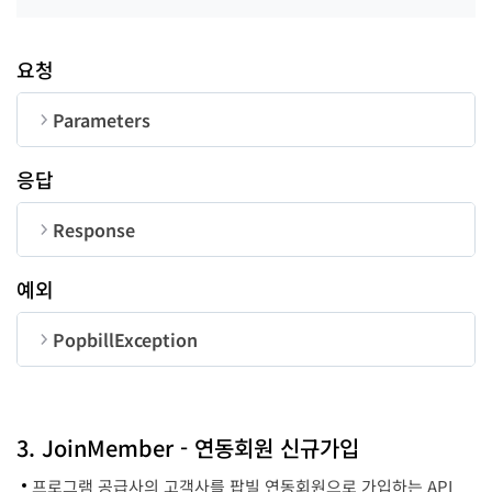
요청
Parameters
순번
변수명
타입
길이
응답
CheckID
String
50
Response
순번
변수명
타입
예외
code
long
PopbillException
message
String
순번
변수명
타입
code
long
3. JoinMember - 연동회원 신규가입
프로그램 공급사의 고객사를 팝빌 연동회원으로 가입하는 API
message
String