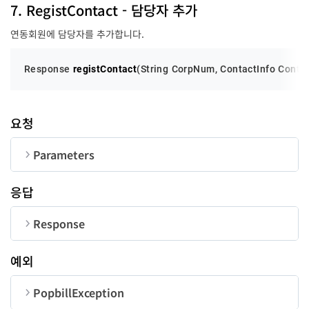
code
long
7. RegistContact - 담당자 추가
연동회원에 담당자를 추가합니다.
message
String
Response 
registContact
(String CorpNum, ContactInfo Contact
요청
Parameters
순번
변수명
타입
길이
응답
CorpNum
String
10
Response
ContactInfo
ContactInfo
-
순번
변수명
타입
ContactInfo
예외
UserID
String
50
순번
변수명
타입
길이
code
personName
tel
email
String
String
String
long
100
100
20
id
String
50
PopbillException
password
String
20
searchRole
Integer
1