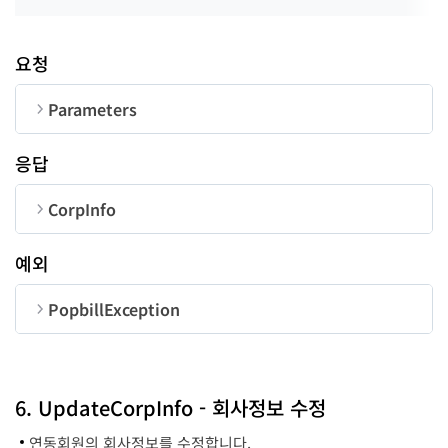
요청
Parameters
순번
변수명
타입
길이
응답
CorpNum
String
10
CorpInfo
UserID
String
50
순번
변수명
타입
길이
예외
ceoname
String
100
PopbillException
corpName
String
200
순번
변수명
타입
addr
String
300
code
long
6. UpdateCorpInfo - 회사정보 수정
bizType
String
100
연동회원의 회사정보를 수정합니다.
bizClass
String
100
message
String