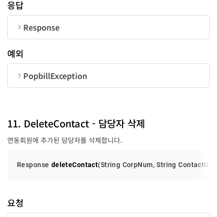
응답
CorpNum
String
10
Response
ContactInfo
ContactInfo
-
state
Integer
순번
변수명
타입
ContactInfo
예외
UserID
String
50
순번
변수명
타입
길이
code
personName
tel
email
String
String
String
long
100
100
20
id
String
50
PopbillException
password
String
20
searchRole
Integer
1
message
String
순번
변수명
타입
code
long
11. DeleteContact - 담당자 삭제
연동회원에 추가된 담당자를 삭제합니다.
message
String
Response 
deleteContact
(String CorpNum, String ContactID, 
요청