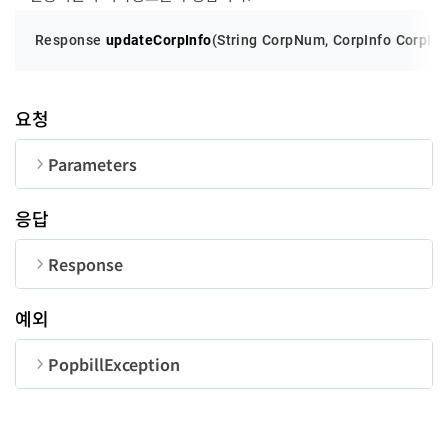
Response 
updateCorpInfo
(String CorpNum, CorpInfo CorpInfo
요청
Parameters
순번
변수명
타입
길이
응답
CorpNum
String
10
Response
CorpInfo
CorpInfo
-
순번
변수명
타입
CorpInfo
예외
UserID
String
50
순번
변수명
타입
길이
code
ceoname
corpName
addr
bizType
bizClass
String
String
String
String
String
long
100
200
300
100
100
PopbillException
message
String
순번
변수명
타입