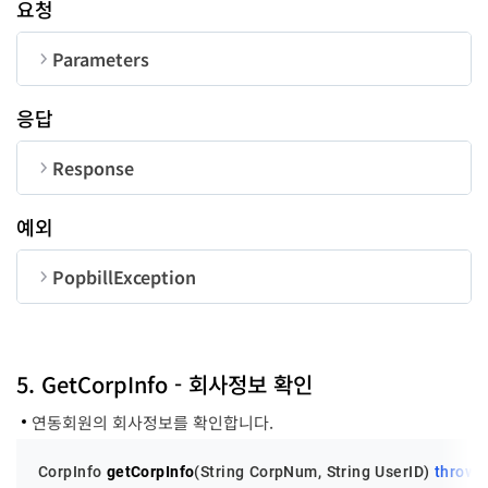
요청
Parameters
순번
변수명
타입
길이
응답
CorpNum
String
10
Response
QuitReason
String
200
순번
변수명
타입
예외
UserID
String
50
code
long
PopbillException
message
String
순번
변수명
타입
code
long
5. GetCorpInfo - 회사정보 확인
연동회원의 회사정보를 확인합니다.
message
String
CorpInfo 
getCorpInfo
(String CorpNum, String UserID)
throws