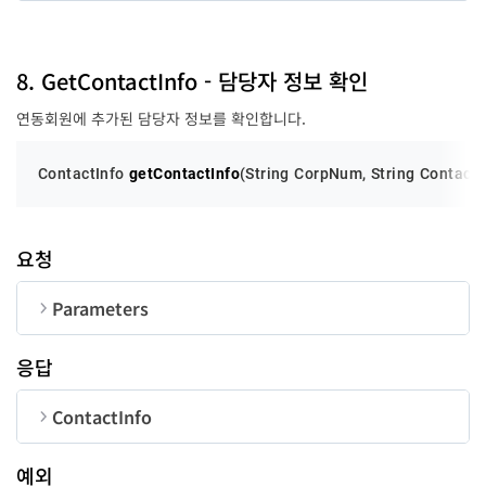
message
String
순번
변수명
타입
code
long
8. GetContactInfo - 담당자 정보 확인
연동회원에 추가된 담당자 정보를 확인합니다.
message
String
ContactInfo 
getContactInfo
(String CorpNum, String ContactID
요청
Parameters
순번
변수명
타입
길이
응답
CorpNum
String
10
ContactInfo
ContactID
String
50
순번
변수명
타입
예외
UserID
String
50