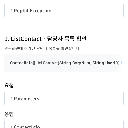
id
String
PopbillException
personName
String
순번
변수명
타입
tel
String
code
long
9. ListContact - 담당자 목록 확인
email
String
연동회원에 추가된 담당자 목록을 확인합니다.
message
String
regDT
String
ContactInfo[] listContact(String CorpNum, String UserID) 
thr
searchRole
Integer
요청
Parameters
mgrYN
Boolean
순번
변수명
타입
길이
응답
CorpNum
String
10
ContactInfo