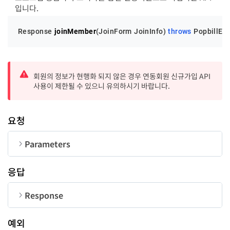
입니다.
Response 
joinMember
(JoinForm JoinInfo)
throws
 PopbillEx
회원의 정보가 현행화 되지 않은 경우 연동회원 신규가입 API
사용이 제한될 수 있으니 유의하시기 바랍니다.
요청
Parameters
순번
변수명
타입
길이
응답
JoinInfo
JoinForm
-
Response
JoinForm
순번
변수명
타입
길이
순번
변수명
타입
CorpNum
CEOName
CorpName
Addr
BizType
BizClass
ContactName
ContactEmail
ContactTEL
String
String
String
String
String
String
String
String
String
100
200
300
100
100
100
100
10
20
예외
ID
LinkID
String
String
50
20
Password
String
20