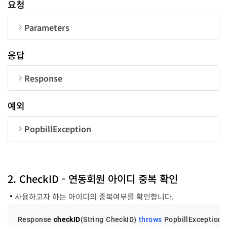
요청
Parameters
순번
변수명
타입
길이
응답
CorpNum
String
10
Response
LinkID
String
-
순번
변수명
타입
예외
code
long
PopbillException
message
String
순번
변수명
타입
code
long
2. CheckID - 연동회원 아이디 중복 확인
사용하고자 하는 아이디의 중복여부를 확인합니다.
message
String
Response 
checkID
(String CheckID)
throws
 PopbillException