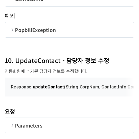
UserID
String
50
state
Integer
순번
변수명
타입
예외
id
String
PopbillException
personName
String
순번
변수명
타입
tel
String
code
long
10. UpdateContact - 담당자 정보 수정
email
String
연동회원에 추가된 담당자 정보를 수정합니다.
message
String
regDT
String
Response 
updateContact
(String CorpNum, ContactInfo Conta
searchRole
Integer
요청
Parameters
mgrYN
Boolean
순번
변수명
타입
길이