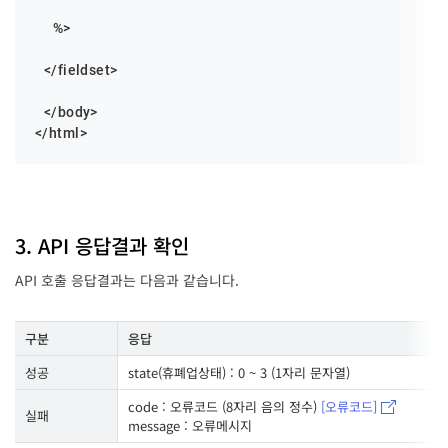
    %>

  </fieldset>

  </body>

</html>
3. API 응답결과 확인
API 호출 응답결과는 다음과 같습니다.
구분
응답
성공
state(휴폐업상태) : 0 ~ 3 (1자리 문자열)
code : 오류코드 (8자리 음의 정수)
[오류코드]
실패
message : 오류메시지