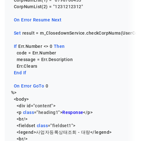
  CorpNumList(
1
) = 
"6798700433"
  CorpNumList(
2
) = 
"1231212312"
On
Error
Resume
Next
Set
 result = m_ClosedownService.checkCorpNums(UserCorp
If
 Err.Number <> 
0
Then
    code = Err.Number

    message = Err.Description

    Err.Clears

End
If
On
Error
GoTo
0
%>

  <body>

    <div id=
"content"
>

    <p 
class
=
"heading1"
>
Response
</p>

    <br/>

    <fieldset 
class
=
"fieldset1"
>

    <legend>사업자등록상태조회 - 대량</legend>

    <br/>
