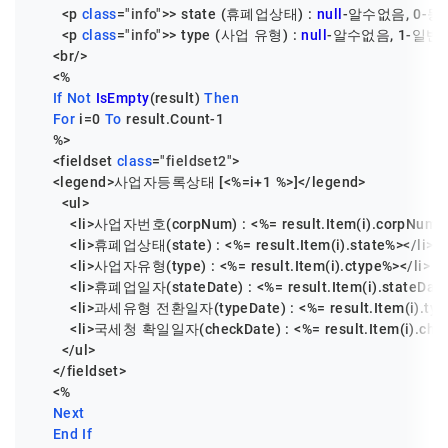
      <p 
class
=
"info"
>> state (휴폐업상태) : 
null
-알수없음, 
0
-등
      <p 
class
=
"info"
>> type (사업 유형) : 
null
-알수없음, 
1
-일반
    <br/>

    <%

If
Not
IsEmpty
(result) 
Then
For
 i=
0
To
 result.Count
-1
    %>

    <fieldset 
class
=
"fieldset2"
>

    <legend>사업자등록상태 [<%=i+
1
 %>]</legend>

      <ul>

        <li>사업자번호(corpNum) : <%= result.Item(i).corpNum%>
        <li>휴폐업상태(state) : <%= result.Item(i).state%></li>

        <li>사업자유형(type) : <%= result.Item(i).ctype%></li>

        <li>휴폐업일자(stateDate) : <%= result.Item(i).stateDate
        <li>과세유형 전환일자(typeDate) : <%= result.Item(i).type
        <li>국세청 확일일자(checkDate) : <%= result.Item(i).chec
      </ul>

    </fieldset>

    <%

Next
End
If