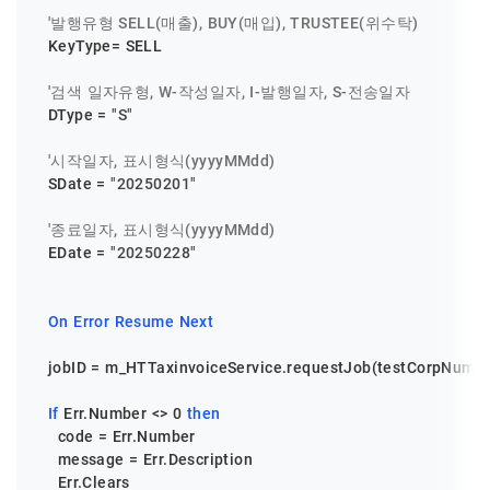
'발행유형 SELL(매출), BUY(매입), TRUSTEE(위수탁)
  KeyType= SELL

'검색 일자유형, W-작성일자, I-발행일자, S-전송일자
  DType = 
"S"
'시작일자, 표시형식(yyyyMMdd)
  SDate = 
"20250201"
'종료일자, 표시형식(yyyyMMdd)
  EDate = 
"20250228"
On
Error
Resume
Next
  jobID = m_HTTaxinvoiceService.requestJob(testCorpNum, Ke
If
 Err.Number <> 
0
then
    code = Err.Number

    message = Err.Description

    Err.Clears
