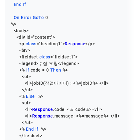
End
If
On
Error
GoTo
0
%>

  <body>

    <div id=
"content"
>

      <p 
class
=
"heading1"
>
Response
</p>

      <br/>

      <fieldset 
class
=
"fieldset1"
>

      <legend>수집 요청</legend>

      <% 
If
 code = 
0
Then
 %>

        <ul>

          <li>jobID(작업아이디) : <%=jobID%> </li>

        </ul>

      <%	
Else
  %>

        <ul>

          <li>
Response
.code: <%=code%> </li>

          <li>
Response
.message: <%=message%> </li>

        </ul>

      <%	
End
If
	%>

      </fieldset>
