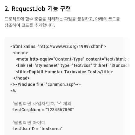
2. RequestJob 기능 구현
프로젝트에 함수 호출을 처리하는 파일을 생성하고, 아래의 코드를
참조하여 코드를 추가합니다.
<html xmlns=
"http://www.w3.org/1999/xhtml"
>

  <head>

    <meta http-equiv=
"Content-Type"
 content=
"text/html; cha
    <link rel=
"stylesheet"
 type=
"text/css"
 th:href=
"${uncached
    <title>Popbill Hometax Taxinvoice Test.</title>

  </head>

<!--#include file=
"common.asp"
-->

<%

'팝빌회원 사업자번호, "-" 제외
  testCorpNum = 
"1234567890"
'팝빌회원 아이디
  testUserID = 
"testkorea"