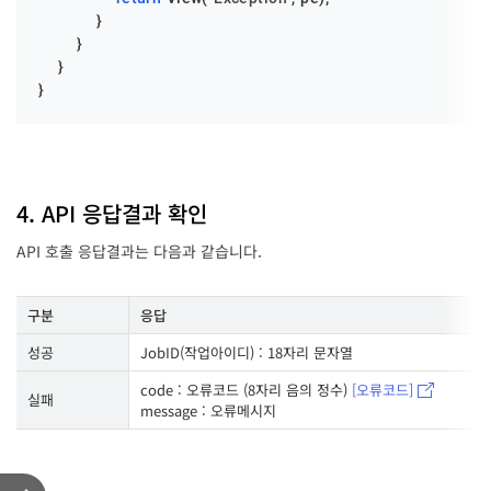
            }

        }

    }

}
4. API 응답결과 확인
API 호출 응답결과는 다음과 같습니다.
구분
응답
성공
JobID(작업아이디) : 18자리 문자열
code : 오류코드 (8자리 음의 정수)
[오류코드]
실패
message : 오류메시지