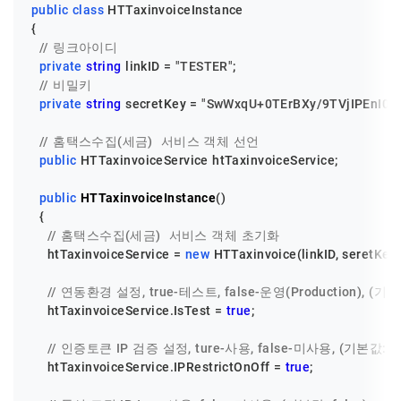
public
class
HTTaxinvoiceInstance
{

// 링크아이디
private
string
 linkID = 
"TESTER"
;

// 비밀키
private
string
 secretKey = 
"SwWxqU+0TErBXy/9TVjIPEnI0V
// 홈택스수집(세금)  서비스 객체 선언
public
 HTTaxinvoiceService htTaxinvoiceService;

public
HTTaxinvoiceInstance
()
  {

// 홈택스수집(세금)  서비스 객체 초기화
    htTaxinvoiceService = 
new
 HTTaxinvoice(linkID, seretKey);
// 연동환경 설정, true-테스트, false-운영(Production), (기본값
    htTaxinvoiceService.IsTest = 
true
;

// 인증토큰 IP 검증 설정, ture-사용, false-미사용, (기본값: tr
    htTaxinvoiceService.IPRestrictOnOff = 
true
;
