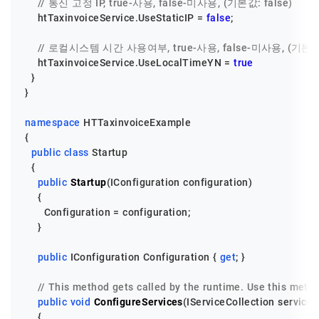
// 통신 고정 IP, true-사용, false-미사용, (기본값: false)
    htTaxinvoiceService.UseStaticIP = 
false
;

// 로컬시스템 시간 사용여부, true-사용, false-미사용, (기본값: 
    htTaxinvoiceService.UseLocalTimeYN = 
true
  }

}

namespace
HTTaxinvoiceExample
{

public
class
Startup
  {

public
Startup
(
IConfiguration configuration
)
    {

      Configuration = configuration;

    }

public
 IConfiguration Configuration { 
get
; }

// This method gets called by the runtime. Use this metho
public
void
ConfigureServices
(
IServiceCollection services
    {
