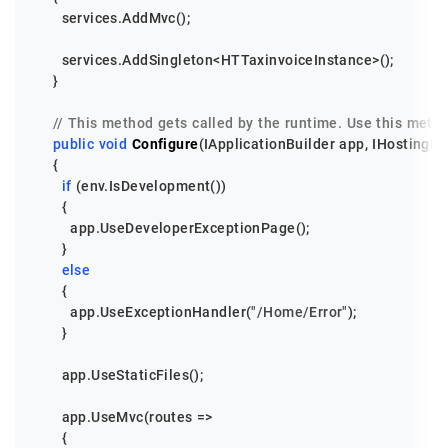
      services.AddMvc();

      services.AddSingleton<HTTaxinvoiceInstance>();

    }

// This method gets called by the runtime. Use this meth
public
void
Configure
(
IApplicationBuilder app, IHostingE
    {

if
 (env.IsDevelopment())

      {

        app.UseDeveloperExceptionPage();

      }

else
      {

        app.UseExceptionHandler(
"/Home/Error"
);

      }

      app.UseStaticFiles();

      app.UseMvc(routes =>

      {
