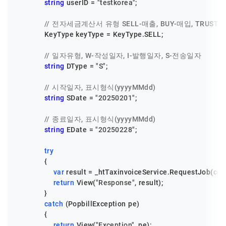
string
 userID = 
"testkorea"
;

// 전자세금계산서 유형 SELL-매출, BUY-매입, TRUST
            KeyType keyType = KeyType.SELL;

// 일자유형, W-작성일자, I-발행일자, S-전송일자
string
 DType = 
"S"
;

// 시작일자, 표시형식(yyyyMMdd)
string
 SDate = 
"20250201"
;

// 종료일자, 표시형식(yyyyMMdd)
string
 EDate = 
"20250228"
;

try
            {

var
 result = _htTaxinvoiceService.RequestJob(corp
return
 View(
"Response"
, result);

            }

catch
 (PopbillException pe)

            {

return
 View(
"Exception"
, pe);
