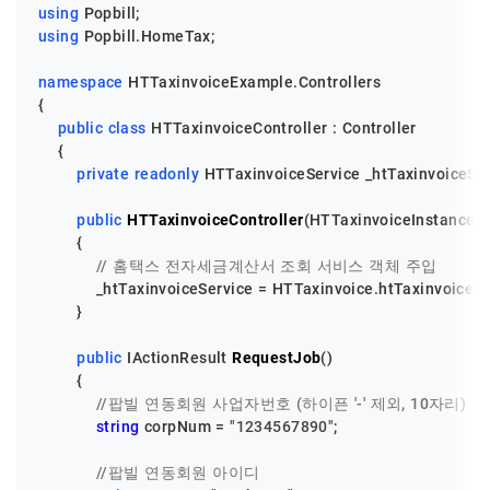
using
using
 Popbill.HomeTax;

namespace
HTTaxinvoiceExample.Controllers
{

public
class
HTTaxinvoiceController
 : 
Controller
    {

private
readonly
 HTTaxinvoiceService _htTaxinvoiceServ
public
HTTaxinvoiceController
(
HTTaxinvoiceInstance 
        {

// 홈택스 전자세금계산서 조회 서비스 객체 주입
            _htTaxinvoiceService = HTTaxinvoice.htTaxinvoiceSer
        }

public
 IActionResult 
RequestJob
()
        {

//팝빌 연동회원 사업자번호 (하이픈 '-' 제외, 10자리)
string
 corpNum = 
"1234567890"
;

//팝빌 연동회원 아이디