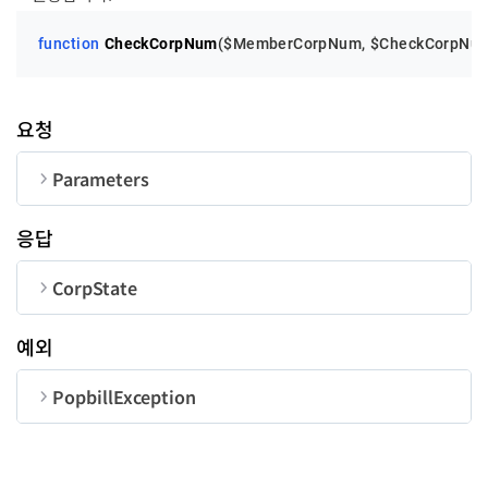
function
CheckCorpNum
(
$MemberCorpNum
, 
$CheckCorpNu
요청
Parameters
순번
변수명
타입
길이
응답
MemberCorpNum
String
10
CorpState
CheckCorpNum
String
-
순번
변수명
타입
예외
corpNum
String
PopbillException
순번
변수명
타입
taxType
String