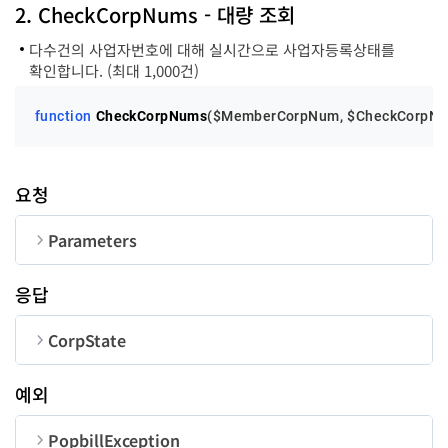
code
Integer
2. CheckCorpNums - 대량 조회
다수건의 사업자번호에 대해 실시간으로 사업자등록상태를
message
String
확인합니다. (최대 1,000건)
typeDate
String
function
CheckCorpNums
(
$MemberCorpNum
, 
$CheckCorpNu
요청
state
String
Parameters
순번
변수명
타입
길이
응답
MemberCorpNum
String
10
stateDate
String
CorpState
CorpNumList
Array
순번
변수명
타입
예외
checkDate
String
corpNum
String
PopbillException