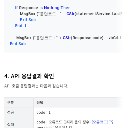
If
 Response 
Is
Nothing
Then
        MsgBox (
"응답코드 : "
 + 
CStr
(statementService.LastErrC
Exit
Sub
End
If
     MsgBox (
"응답코드 : "
 + 
CStr
(Response.code) + vbCrLf + 
End
Sub
4. API 응답결과 확인
API 호출 응답결과는 다음과 같습니다.
구분
응답
성공
code : 1
code : 오류코드 (8자리 음의 정수)
[오류코드]
실패
message : 오류메시지