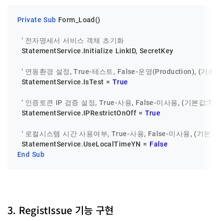
Private
Sub
 Form_Load()

' 전자명세서 서비스 객체 초기화
  StatementService.Initialize LinkID, SecretKey

' 연동환경 설정, True-테스트, False-운영(Production), (기본값:
  StatementService.IsTest = 
True
' 인증토큰 IP 검증 설정, True-사용, False-미사용, (기본값:Tru
  StatementService.IPRestrictOnOff = 
True
' 로컬시스템 시간 사용여부, True-사용, False-미사용, (기본값:F
  StatementService.UseLocalTimeYN = 
False
End
Sub
3. RegistIssue 기능 구현