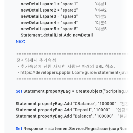
        newDetail.spare1 = 
"spare1"
'여분1
        newDetail.spare2 = 
"spare2"
'여분2
        newDetail.spare3 = 
"spare3"
'여분3
        newDetail.spare4 = 
"spare4"
'여분4
        newDetail.spare5 = 
"spare5"
'여분5
        Statement.detailList.Add newDetail

Next
'==============================================
'전자명세서 추가속성
' - 추가속성에 관한 자세한 사항은 아래의 URL 참조.
' - https://developers.popbill.com/guide/statement/java
'==============================================
Set
 Statement.propertyBag = CreateObject(
"Scripting.Dic
    Statement.propertyBag.Add 
"CBalance"
, 
"100000"
'전잔
    Statement.propertyBag.Add 
"Deposit"
, 
"10000"
'입금액
    Statement.propertyBag.Add 
"Balance"
, 
"100000"
'현잔액
Set
 Response = statementService.RegistIssue(corpNum, S