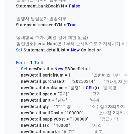
    Statement.bankBookYN = 
False
'발행시 알림문자 발송여부
    Statement.smssendYN = 
True
'상세항목 추가. (배열 길이 제한 없음)
'일련번호(serialNum)은 1부터 순차적으로 기재하시기 바랍
Set
 Statement.detailList = 
New
 Collection

For
 i = 
1
To
5
Set
 newDetail = 
New
 PBDocDetail

        newDetail.serialNum = i                 
'일련번호 1부터 순차
        newDetail.purchaseDT = 
"20250314"
'거래일자(yyyy
        newDetail.itemName = 
"품명"
 + 
CStr
(i)   
'품목명
        newDetail.spec = 
"규격"
'규격
        newDetail.unit = 
"단위"
'단위
        newDetail.qty = 
"1"
'수량               '소수점 2자리까지
        newDetail.unitCost = 
"100000"
'소수점 2자리까지
        newDetail.supplyCost = 
"100000"
'공급가액
        newDetail.tax = 
"10000"
'세액
        newDetail.remark = 
"비고"
'비고