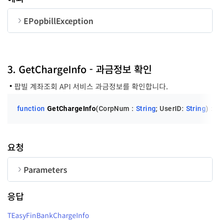
EPopbillException
순번
변수명
타입
code
LongInt
3. GetChargeInfo - 과금정보 확인
팝빌 계좌조회 API 서비스 과금정보를 확인합니다.
message
String
function
GetChargeInfo
(CorpNum : 
String
; UserID: 
String
)
 :
 
요청
Parameters
순번
변수명
타입
길이
응답
CorpNum
String
10
TEasyFinBankChargeInfo