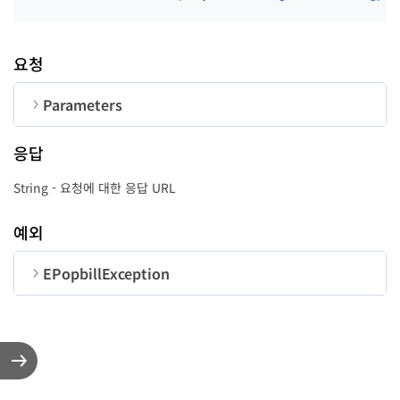
요청
Parameters
순번
변수명
타입
길이
응답
CorpNum
String
10
String - 요청에 대한 응답 URL
TOGO
String
-
예외
EPopbillException
순번
변수명
타입
code
LongInt
message
String