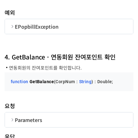
UserID
String
50
예외
EPopbillException
순번
변수명
타입
code
LongInt
4. GetBalance - 연동회원 잔여포인트 확인
연동회원의 잔여포인트를 확인합니다.
message
String
function
GetBalance
(CorpNum : 
String
)
 :
 Double;
요청
Parameters
순번
변수명
타입
길이
응답