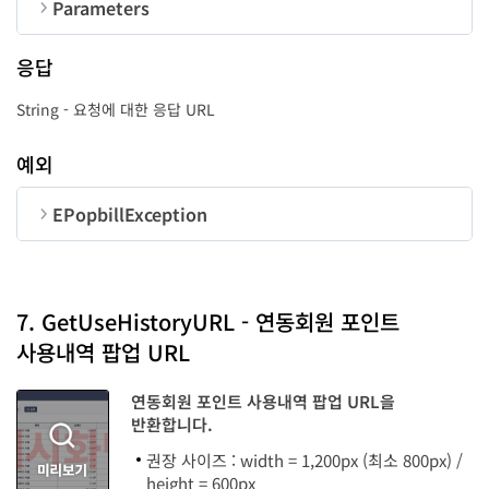
Parameters
순번
변수명
타입
길이
응답
CorpNum
String
10
String - 요청에 대한 응답 URL
UserID
String
50
예외
EPopbillException
순번
변수명
타입
code
LongInt
7. GetUseHistoryURL - 연동회원 포인트
사용내역 팝업 URL
message
String
연동회원 포인트 사용내역 팝업 URL을
반환합니다.
권장 사이즈 : width = 1,200px (최소 800px) /
height = 600px