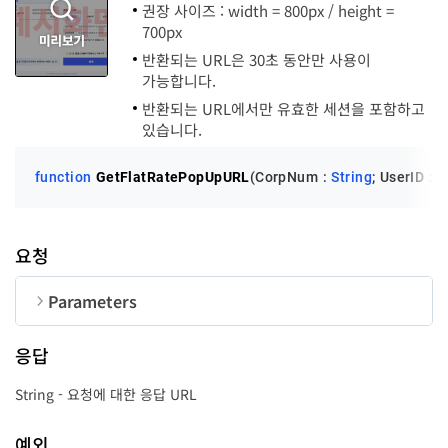
권장 사이즈 : width = 800px / height =
700px
반환되는 URL은 30초 동안만 사용이
가능합니다.
state
Integer
반환되는 URL에서만 유효한 세션을 포함하고
있습니다.
closeRequestYN
Boolean
function
GetFlatRatePopUpURL
(CorpNum : 
String
; UserID : 
S
요청
useRestrictYN
Boolean
Parameters
순번
변수명
타입
길이
closeOnExpired
Boolean
응답
CorpNum
String
10
String - 요청에 대한 응답 URL
UserID
String
50
unPaidYN
Boolean
예외