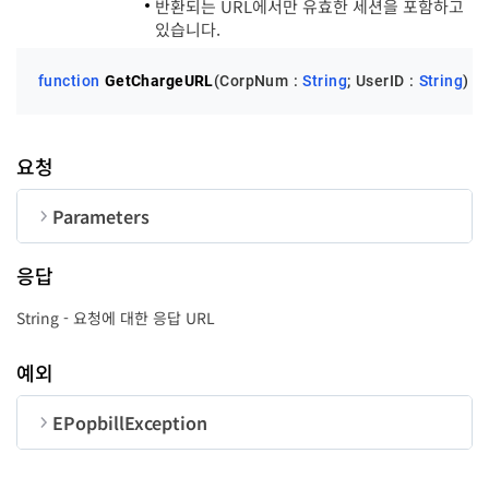
반환되는 URL에서만 유효한 세션을 포함하고
있습니다.
function
GetChargeURL
(CorpNum : 
String
; UserID : 
String
)
 :
요청
Parameters
순번
변수명
타입
길이
응답
CorpNum
String
10
String - 요청에 대한 응답 URL
UserID
String
50
예외
EPopbillException
순번
변수명
타입