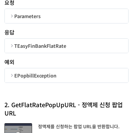
요청
Parameters
순번
변수명
타입
길이
응답
corpNum
String
10
TEasyFinBankFlatRate
bankCode
String
4
순번
변수명
타입
예외
accountNumber
String
30
referenceID
String
EPopbillException
userID
String
50
순번
변수명
타입
contractDT
String
code
LongInt
2. GetFlatRatePopUpURL - 정액제 신청 팝업
useEndDate
String
URL
message
String
정액제를 신청하는 팝업 URL을 반환합니다.
baseDate
Integer