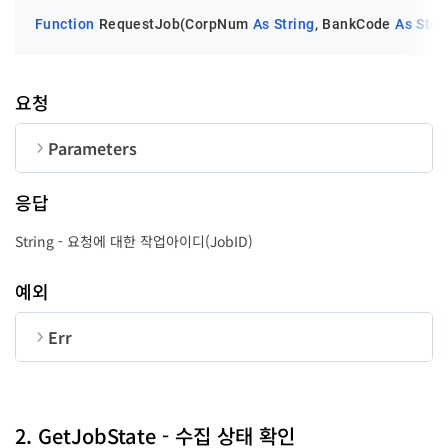
Function
 RequestJob(CorpNum 
As
String
, BankCode 
As
Stri
요청
Parameters
순번
변수명
타입
길이
응답
CorpNum
String
10
String - 요청에 대한 작업아이디(JobID)
BankCode
String
4
예외
AccountNumber
String
30
Err
순번
변수명
타입
SDate
String
8
LastErrCode
Long
2. GetJobState - 수집 상태 확인
EDate
String
8