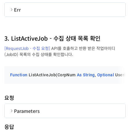
jobID
String
UserID
String
50
Err
순번
변수명
타입
jobState
Integer
LastErrCode
Long
3. ListActiveJob - 수집 상태 목록 확인
[RequestJob - 수집 요청]
API를 호출하고 반환 받은 작업아이디
LastErrMessage
String
(JobID) 목록의 수집 상태를 확인합니다.
startDate
String
Function
 ListActiveJob(CorpNum 
As
String
, 
Optional
 UserID 
endDate
String
요청
errorCode
long
Parameters
순번
변수명
타입
길이
errorReason
String
응답