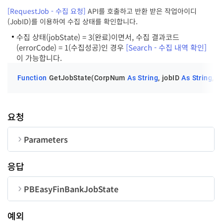
[RequestJob - 수집 요청]
API를 호출하고 반환 받은 작업아이디
LastErrMessage
String
(JobID)를 이용하여 수집 상태를 확인합니다.
UserID
String
50
수집 상태(jobState) = 3(완료)이면서, 수집 결과코드
(errorCode) = 1(수집성공)인 경우
[Search - 수집 내역 확인]
이 가능합니다.
Function
 GetJobState(CorpNum 
As
String
, jobID 
As
String
, 
O
요청
Parameters
순번
변수명
타입
길이
응답
CorpNum
String
10
PBEasyFinBankJobState
JobID
String
18
순번
변수명
타입
예외