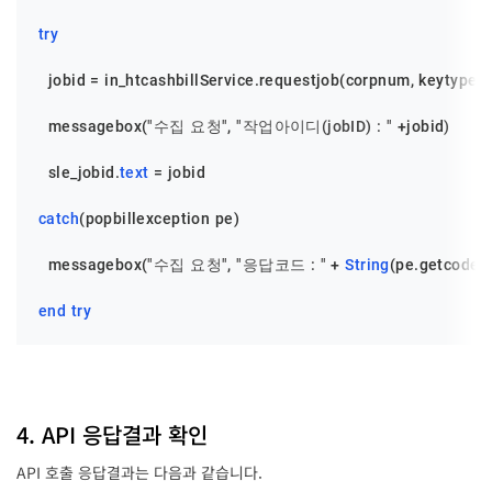
try
  jobid = in_htcashbillService.requestjob(corpnum, keytype, s
  messagebox(
"수집 요청"
, 
"작업아이디(jobID) : "
 +jobid)

  sle_jobid.
text
 = jobid

catch
(popbillexception pe)

  messagebox(
"수집 요청"
, 
"응답코드 : "
 + 
String
(pe.getcode()
end
try
4. API 응답결과 확인
API 호출 응답결과는 다음과 같습니다.