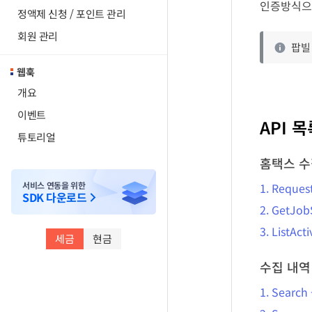
인증방식으
정액제 신청 / 포인트 관리
회원 관리
팝빌
웹훅
개요
이벤트
API 목
튜토리얼
홈택스 수
서비스 연동을 위한
1.
Reques
SDK 다운로드
2.
GetJob
3.
ListAct
세금
현금
수집 내역
1.
Search