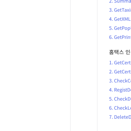
2.
Summa
3.
GetTaxi
4.
GetXML
5.
GetPo
6.
GetPri
홈택스 인
1.
GetCer
2.
GetCert
3.
CheckCe
4.
RegistD
5.
CheckD
6.
CheckL
7.
Delete