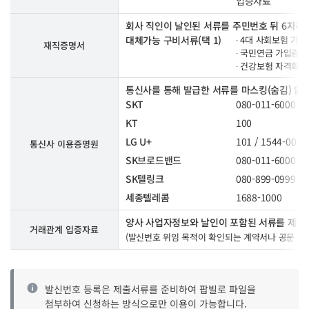
입증자료
회사 직인이 날인된 서류를 주민번호 뒤 6자리 
대체가능 구비서류(택 1)
∙ 4대 사회보험 가
재직증명서
∙ 국민연금 가입증
∙ 건강보험 자격확
통신사를 통해 발급한 서류를 마스킹(숨김) 없
SKT
080-011-6000 / 
KT
100
LG U+
101 / 1544-0010
통신사 이용증명원
SK브로드밴드
080-011-6000 / 
SK텔링크
080-899-0999
세종텔레콤
1688-1000
양사 사업자정보와 날인이 포함된 서류를 제출
거래관계 입증자료
(발신번호 위임 목적이 확인되는 계약서나 공문 등)
발신번호 등록은 제출서류를 준비하여 팝빌로 파일을
첨부하여 신청하는 방식으로만 이용이 가능합니다.