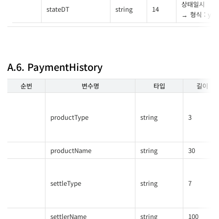
상태일시
stateDT
string
14
형식 : yy
A.6. PaymentHistory
순번
변수명
타입
길이
productType
string
3
productName
string
30
settleType
string
7
settlerName
string
100