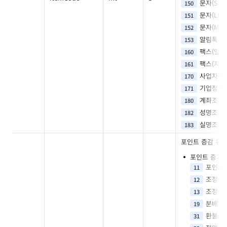
문자(SMS
150
문자(LMS
151
문자(MMS
152
알림톡
153
팩스(일반
160
팩스(지능
161
사업자등
170
기업정보
171
계좌조회
180
성명조회
182
실명조회
183
포인트 증감 유
포인트 증가
포인트
11
조정
12
조정
13
분배
19
환불
31