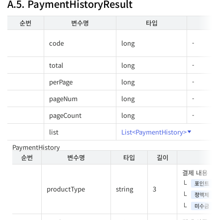
A.5. PaymentHistoryResult
순번
변수명
타입
code
long
-
total
long
-
perPage
long
-
pageNum
long
-
pageCount
long
-
list
List<PaymentHistory>
PaymentHistory
순번
변수명
타입
길이
결제 내용
포인트
productType
string
3
정액제
미수금