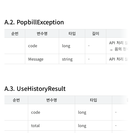
A.2. PopbillException
순번
변수명
타입
길이
API 처리 실
code
long
-
음의 정수 
Message
string
-
API 처리 실
A.3. UseHistoryResult
순번
변수명
타입
길
code
long
-
total
long
-