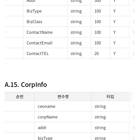
Addr
string
300
Y
사업
BizType
string
100
Y
업태
BizClass
string
100
Y
종목
ContactName
string
100
Y
담당
ContactEmail
string
100
Y
담당
ContactTEL
string
20
Y
담당
A.15. CorpInfo
순번
변수명
타입
ceoname
string
100
corpName
string
200
addr
string
300
bizType
string
100