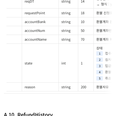
reqDT
string
14
형식 : yy
requestPoint
string
18
환불 신청포
accountBank
string
10
환불계좌 은
accountNum
string
50
환불계좌번호
accountName
string
70
환불계좌 예
상태
접수대
1
심사중
2
state
int
1
입금대
3
환불완
4
취소
5
reason
string
200
환불사유
A.10. RefundHistory