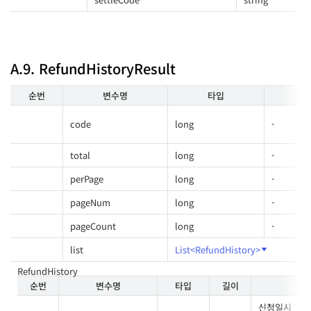
A.9. RefundHistoryResult
순번
변수명
타입
길
code
long
-
total
long
-
perPage
long
-
pageNum
long
-
pageCount
long
-
list
List<RefundHistory>
RefundHistory
순번
변수명
타입
길이
신청일시