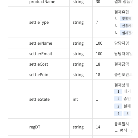
productName
string
30
결제 상품명
결제유형
무통장
settleType
string
7
신용카드
실시간계좌
settlerName
string
100
담당자명
settlerEmail
string
100
담당자메일
settleCost
string
18
결제금액
settlePoint
string
18
충전포인트
결제상태
대기
1
승인
settleState
int
1
2
실패
3
취
4
5
등록일시
regDT
string
14
형식 : yy