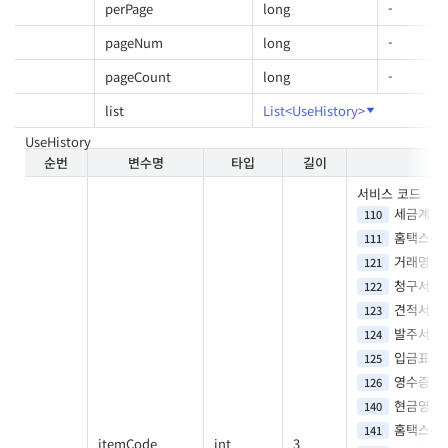
perPage
long
-
pageNum
long
-
pageCount
long
-
list
List<UseHistory>
UseHistory
순번
변수명
타입
길이
서비스 코드
세금계산
110
홈택스수집
111
거래명세
121
청구서
122
견적서
123
발주서
124
입금표
125
영수증
126
현금영수
140
홈택스수집
141
itemCode
int
3