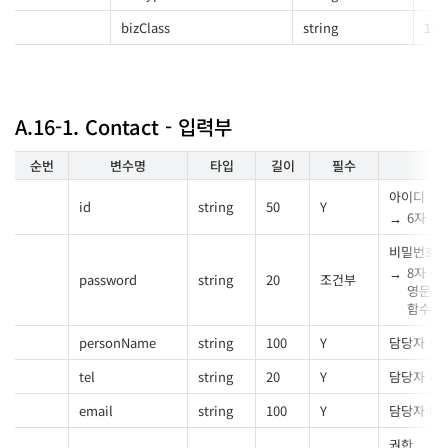
bizClass
string
100
A.16-1. Contact - 입력부
순번
변수명
타입
길이
필수
아이디
id
string
50
Y
6자 이
비밀번호
8자 이
password
string
20
조건부
영문, 숫
함수
[
personName
string
100
Y
담당자 성
tel
string
20
Y
담당자 휴
email
string
100
Y
담당자 메
권한