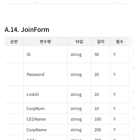
A.14. JoinForm
순번
변수명
타입
길이
필수
아이
ID
string
50
Y
비밀
Password
string
20
Y
파트
LinkID
string
20
Y
CorpNum
string
10
Y
사업
CEOName
string
100
Y
대표
CorpName
string
200
Y
상호