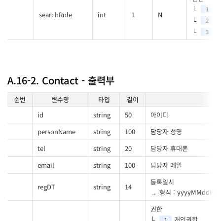
1
searchRole
int
1
N
2
회
3
A.16-2. Contact - 출력부
순번
변수명
타입
길이
id
string
50
아이디
personName
string
100
담당자 성명
tel
string
20
담당자 휴대폰
email
string
100
담당자 메일
등록일시
regDT
string
14
형식 : yyyyMMddHH
권한
개인권한
1