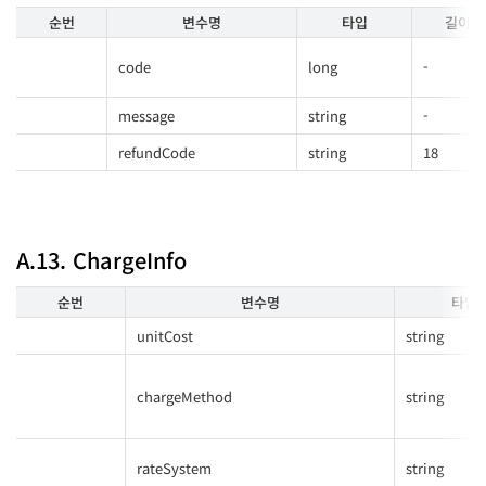
순번
변수명
타입
길이
code
long
-
message
string
-
refundCode
string
18
A.13. ChargeInfo
순번
변수명
타입
unitCost
string
chargeMethod
string
rateSystem
string