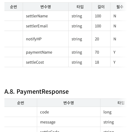
순번
변수명
타입
길이
필수
settlerName
string
100
N
settlerEmail
string
100
N
notifyHP
string
20
N
paymentName
string
70
Y
settleCost
string
18
Y
A.8. PaymentResponse
순번
변수명
타입
code
long
message
string
settleCode
string