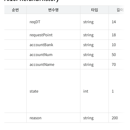
순번
변수명
타입
길이
reqDT
string
14
requestPoint
string
18
accountBank
string
10
accountNum
string
50
accountName
string
70
state
int
1
reason
string
200