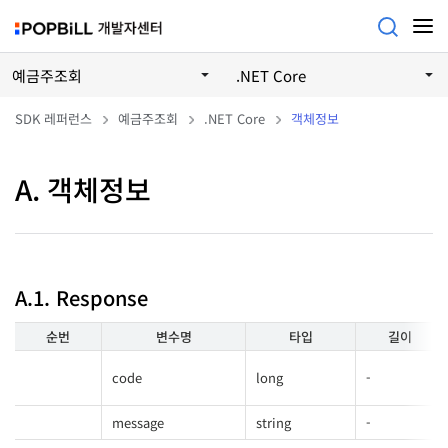
예금주조회
.NET Core
SDK 레퍼런스
예금주조회
.NET Core
객체정보
A. 객체정보
A.1. Response
순번
변수명
타입
길이
code
long
-
message
string
-