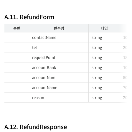
A.11. RefundForm
순번
변수명
타입
contactName
string
100
tel
string
20
requestPoint
string
18
accountBank
string
10
accountNum
string
50
accountName
string
70
reason
string
200
A.12. RefundResponse