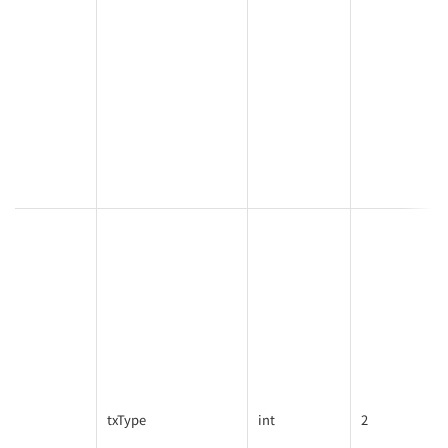
txType
int
2