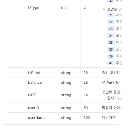
정액제
32
txType
int
2
포인트 감소
서비스
21
조정
22
조정
23
포인트
24
미수금
25
포인트
26
회수
29
후불누
41
txPoint
string
18
증감 포인트
balance
string
18
잔여포인트
포인트 증감 일
txDT
string
14
형식 : yyy
userID
string
50
담당자 아이디
userName
string
100
담당자명