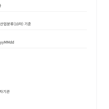
타
산업분류(10차) 기준
yyyMMdd
자기관