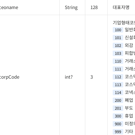
ceoname
String
128
대표자명
기업형태코
일반
100
신설
101
외감
102
피합
103
거래
110
거래
111
코스
corpCode
int?
3
112
코스
113
코넥
114
폐업
200
부도
201
휴업
300
미정
900
기타
999