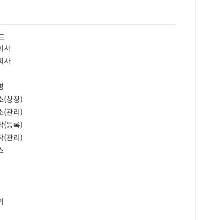
드
회사
회사
병
소(상장)
소(관리)
닥(등록)
닥(관리)
스
의