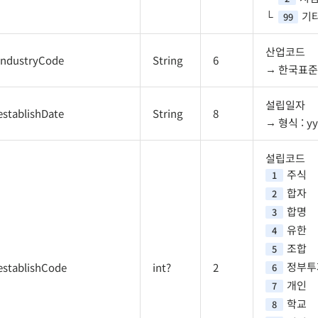
기
99
산업코드
industryCode
String
6
한국표준
설립일자
establishDate
String
8
형식 : y
설립코드
주식
1
합자
2
합명
3
유한
4
조합
5
정부투
establishCode
int?
2
6
개인
7
학교
8