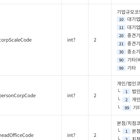
기업규모코
대기
10
대기업
11
중견
20
corpScaleCode
int?
2
중견기
21
중소
30
기타(
90
기타
99
개인/법인
법
1
personCorpCode
int?
2
개
2
기
99
본점/지점
본
1
headOfficeCode
int?
2
지
2