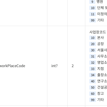
병원
9
단체 
10
미정
11
기타
99
사업장코드
본사
10
공장
20
서울
30
사무
31
영업
32
workPlaceCode
int?
2
지점
33
출장
34
연구
40
건설
50
창고
60
기타
99