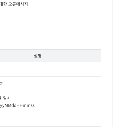
에 대한 오류메시지
설명
호
회일시
yyyyMMddHHmmss