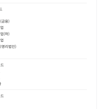
드
업
(금융)
기업
업(하)
기업
비영리법인)
코드
인
인
타
코드
점
점