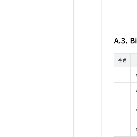
A.3. B
순번