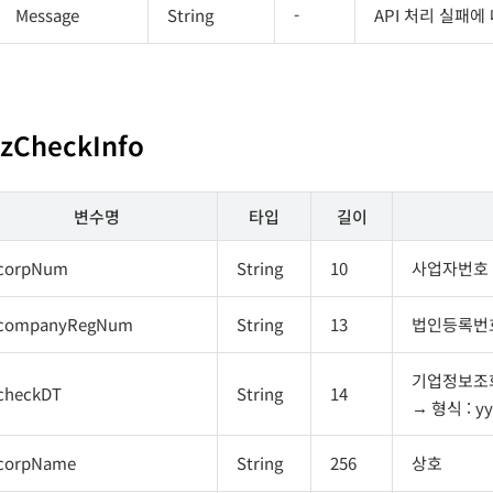
Message
String
-
API 처리 실패
izCheckInfo
변수명
타입
길이
corpNum
String
10
사업자번호
companyRegNum
String
13
법인등록번
기업정보조
checkDT
String
14
형식 : 
corpName
String
256
상호