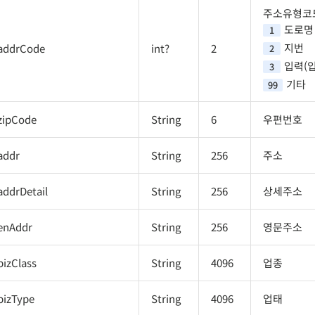
주소유형코
도로명
1
지번
addrCode
int?
2
2
입력(입
3
기타
99
zipCode
String
6
우편번호
addr
String
256
주소
addrDetail
String
256
상세주소
enAddr
String
256
영문주소
bizClass
String
4096
업종
bizType
String
4096
업태