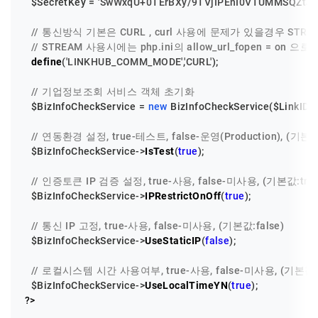
$SecretKey
 = 
'SwWxqU+0TErBXy/9TVjIPEnI0VTUMMSQZtJf3
// 통신방식 기본은 CURL , curl 사용에 문제가 있을경우 STR
// STREAM 사용시에는 php.ini의 allow_url_fopen = on 
define
(
'LINKHUB_COMM_MODE'
,
'CURL'
);

// 기업정보조회 서비스 객체 초기화
$BizInfoCheckService
 = 
new
BizInfoCheckService
(
$LinkID
, 
// 연동환경 설정, true-테스트, false-운영(Production), (기본값:
$BizInfoCheckService
->
IsTest
(
true
);

// 인증토큰 IP 검증 설정, true-사용, false-미사용, (기본값:true
$BizInfoCheckService
->
IPRestrictOnOff
(
true
);

// 통신 IP 고정, true-사용, false-미사용, (기본값:false)
$BizInfoCheckService
->
UseStaticIP
(
false
);

// 로컬시스템 시간 사용여부, true-사용, false-미사용, (기본값:t
$BizInfoCheckService
->
UseLocalTimeYN
(
true
?>