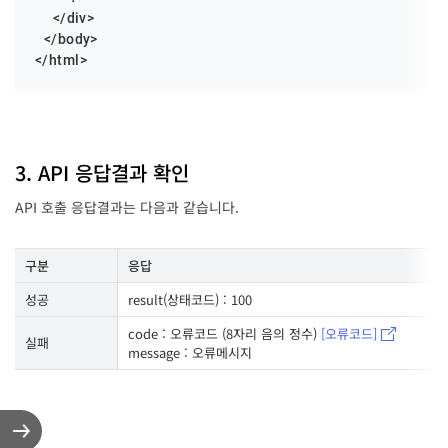
    </div>

  </body>

</html>
3. API 응답결과 확인
API 호출 응답결과는 다음과 같습니다.
구분
응답
성공
result(상태코드) : 100
code : 오류코드 (8자리 음의 정수)
[오류코드]
실패
message : 오류메시지