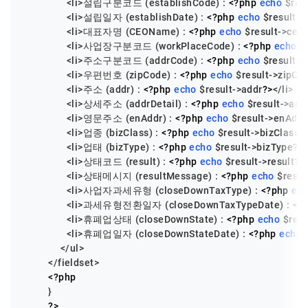
              <li>설립구분코드 (establishCode) : 
<?php
echo
$res
              <li>설립일자 (establishDate) : 
<?php
echo
$result
->
              <li>대표자명 (CEOName) : 
<?php
echo
$result
->ceo
              <li>사업장구분코드 (workPlaceCode) : 
<?php
echo
$
              <li>주소구분코드 (addrCode) : 
<?php
echo
$result
->
              <li>우편번호 (zipCode) : 
<?php
echo
$result
->zipCo
              <li>주소 (addr) : 
<?php
echo
$result
->addr
?>
</li>

              <li>상세주소 (addrDetail) : 
<?php
echo
$result
->add
              <li>영문주소 (enAddr) : 
<?php
echo
$result
->enAddr
              <li>업종 (bizClass) : 
<?php
echo
$result
->bizClass
?
              <li>업태 (bizType) : 
<?php
echo
$result
->bizType
?>
<
              <li>상태코드 (result) : 
<?php
echo
$result
->result
?>
              <li>상태메시지 (resultMessage) : 
<?php
echo
$resul
              <li>사업자과세유형 (closeDownTaxType) : 
<?php
ec
              <li>과세유형전환일자 (closeDownTaxTypeDate) : 
<?
              <li>휴폐업상태 (closeDownState) : 
<?php
echo
$resu
              <li>휴폐업일자 (closeDownStateDate) : 
<?php
echo
            </ul>

        </fieldset>

<?php
        }

?>