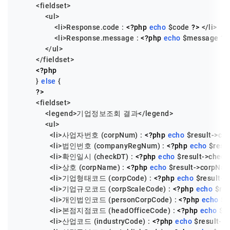
        <fieldset>

            <ul>

                <li>Response.code : 
<?php
echo
$code
?>
 </li>

                <li>Response.message : 
<?php
echo
$message
?>
            </ul>

        </fieldset>

<?php
        } 
else
 {

?>
        <fieldset>

            <legend>기업정보조회 결과</legend>

            <ul>

              <li>사업자번호 (corpNum) : 
<?php
echo
$result
->co
              <li>법인번호 (companyRegNum) : 
<?php
echo
$resul
              <li>확인일시 (checkDT) : 
<?php
echo
$result
->check
              <li>상호 (corpName) : 
<?php
echo
$result
->corpNa
              <li>기업형태코드 (corpCode) : 
<?php
echo
$result
->
              <li>기업규모코드 (corpScaleCode) : 
<?php
echo
$res
              <li>개인법인코드 (personCorpCode) : 
<?php
echo
$r
              <li>본점지점코드 (headOfficeCode) : 
<?php
echo
$re
              <li>산업코드 (industryCode) : 
<?php
echo
$result
->