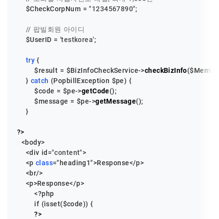
$CheckCorpNum
 = 
"1234567890"
;

// 팝빌회원 아이디
$UserID
 = 
'testkorea'
;

try
 {

$result
 = 
$BizInfoCheckService
->
checkBizInfo
(
$Membe
    } 
catch
 (PopbillException 
$pe
) {

$code
 = 
$pe
->
getCode
();

$message
 = 
$pe
->
getMessage
();

    }

?>
  <body>

    <div id=
"content"
>

    <p 
class
="
heading1
">
Response
</
p
>

    <
br
/>

    <
p
>
Response
</
p
>

        <?
php
if
 (
isset
($
code
)) 
{

?>