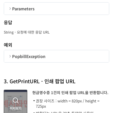
Parameters
순번
변수명
타입
길이
응답
CorpNum
String
10
String - 요청에 대한 응답 URL
MgtKey
String
24
예외
UserID
String
50
PopbillException
순번
변수명
타입
code
long
3. GetPrintURL - 인쇄 팝업 URL
Message
String
현금영수증 1건의 인쇄 팝업 URL을 반환합니다.
권장 사이즈 : width = 820px / height =
725px