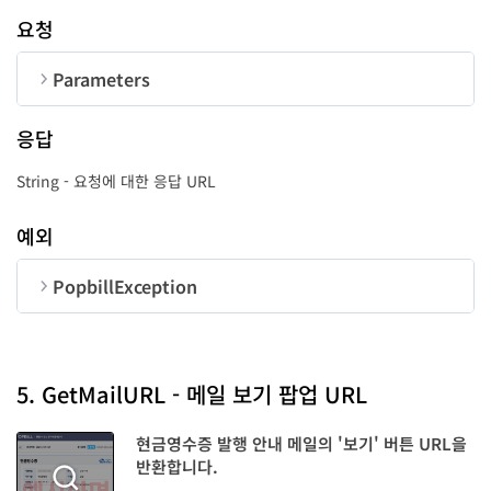
요청
Parameters
순번
변수명
타입
길이
응답
CorpNum
String
10
String - 요청에 대한 응답 URL
MgtKeyList
List<String>
예외
UserID
String
50
PopbillException
순번
변수명
타입
code
long
5. GetMailURL - 메일 보기 팝업 URL
Message
String
현금영수증 발행 안내 메일의 '보기' 버튼 URL을
반환합니다.