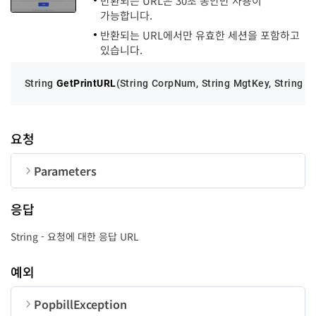
반환되는 URL은 30초 동안만 사용이
가능합니다.
반환되는 URL에서만 유효한 세션을 포함하고
있습니다.
String 
GetPrintURL
(
String CorpNum, String MgtKey, String U
요청
Parameters
순번
변수명
타입
길이
응답
CorpNum
String
10
String - 요청에 대한 응답 URL
MgtKey
String
24
예외
UserID
String
50
PopbillException