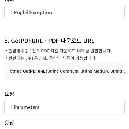
UserID
String
50
PopbillException
순번
변수명
타입
code
long
6. GetPDFURL - PDF 다운로드 URL
현금영수증 1건의 PDF 파일 다운로드 URL을 반환합니다.
Message
String
반환되는 URL은 30초 동안만 사용이 가능합니다.
String 
GetPDFURL
(
String CorpNum, String MgtKey, String Us
요청
Parameters
순번
변수명
타입
길이
응답
CorpNum
String
10