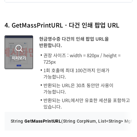
순번
변수명
타입
code
long
4. GetMassPrintURL - 다건 인쇄 팝업 URL
Message
String
현금영수증 다건의 인쇄 팝업 URL을
반환합니다.
권장 사이즈 : width = 820px / height =
725px
1회 호출에 최대 100건까지 인쇄가
가능합니다.
반환되는 URL은 30초 동안만 사용이
가능합니다.
반환되는 URL에서만 유효한 세션을 포함하고
있습니다.
String 
GetMassPrintURL
(
String CorpNum, List<String> MgtKe