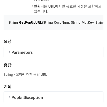
반환되는 URL에서만 유효한 세션을 포함하고
있습니다.
String 
GetPopUpURL
(
String CorpNum, String MgtKey, String 
요청
Parameters
순번
변수명
타입
길이
응답
CorpNum
String
10
String - 요청에 대한 응답 URL
MgtKey
String
24
예외
UserID
String
50
PopbillException
순번
변수명
타입