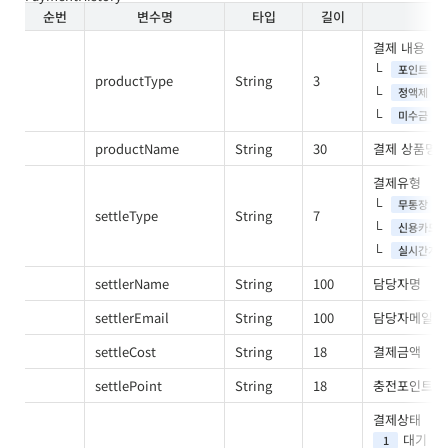
순번
변수명
타입
길이
결제 내용
포인트
productType
String
3
정액제
미수금
productName
String
30
결제 상품명
결제유형
무통장
settleType
String
7
신용카드
실시간계좌
settlerName
String
100
담당자명
settlerEmail
String
100
담당자메일
settleCost
String
18
결제금액
settlePoint
String
18
충전포인트
결제상태
대기
1