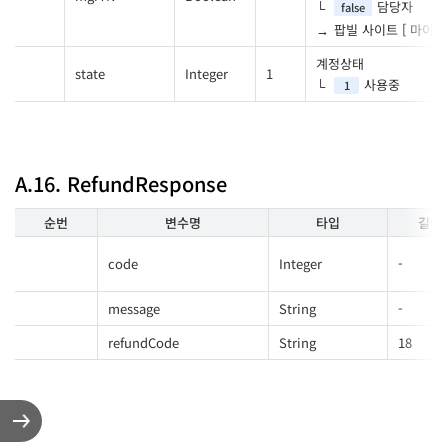
담당자
false
팝빌 사이트 [ 마이페
계정상태
state
Integer
1
사용중
1
A.16. RefundResponse
순번
변수명
타입
길이
code
Integer
-
message
String
-
refundCode
String
18