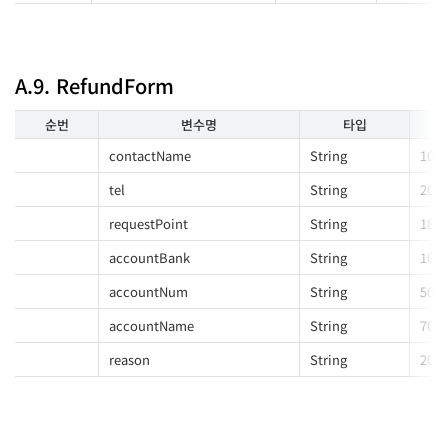
A.9. RefundForm
순번
변수명
타입
contactName
String
100
tel
String
20
requestPoint
String
18
accountBank
String
10
accountNum
String
50
accountName
String
70
reason
String
200