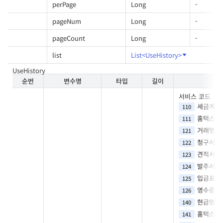
perPage
Long
-
pageNum
Long
-
pageCount
Long
-
list
List<UseHistory>
UseHistory
순번
변수명
타입
길이
서비스 코드
세금계산
110
홈택스수집
111
거래명세
121
청구서
122
견적서
123
발주서
124
입금표
125
영수증
126
현금영수
140
홈택스수집
141