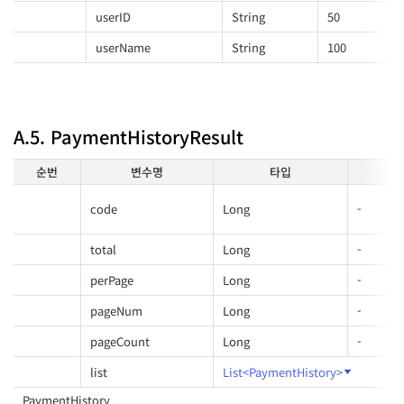
userID
String
50
userName
String
100
A.5. PaymentHistoryResult
순번
변수명
타입
code
Long
-
total
Long
-
perPage
Long
-
pageNum
Long
-
pageCount
Long
-
list
List<PaymentHistory>
PaymentHistory