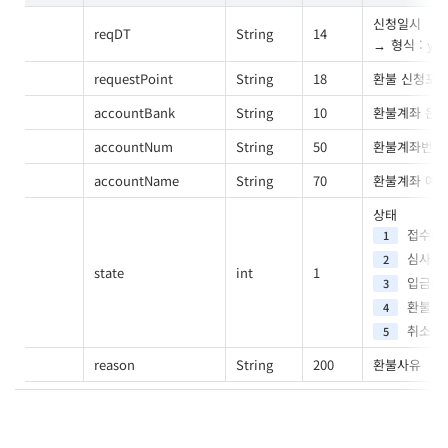
신청일시
reqDT
String
14
형식 : y
requestPoint
String
18
환불 신청포
accountBank
String
10
환불계좌 은
accountNum
String
50
환불계좌번호
accountName
String
70
환불계좌 예
상태
접수대
1
심사중
2
state
int
1
입금대
3
환불완
4
취소
5
reason
String
200
환불사유