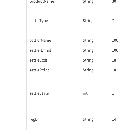
productName
String
30
settleType
String
7
settlerName
String
100
settlerEmail
String
100
settleCost
String
18
settlePoint
String
18
settleState
int
1
regDT
String
14