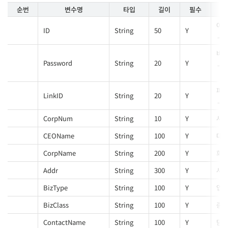
순번
변수명
타입
길이
필수
아
ID
String
50
Y
비
Password
String
20
Y
파트
LinkID
String
20
Y
CorpNum
String
10
Y
사업
CEOName
String
100
Y
대표
CorpName
String
200
Y
회
Addr
String
300
Y
사업
BizType
String
100
Y
업
BizClass
String
100
Y
종
ContactName
String
100
Y
담당