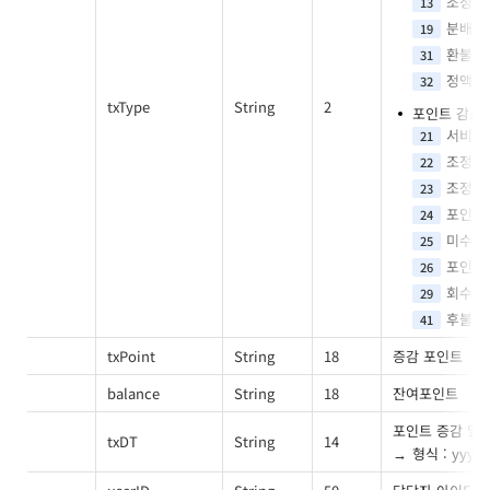
조정
13
분배
19
환불
31
정액제
32
txType
String
2
포인트 감소
서비스
21
조정
22
조정
23
포인트
24
미수금
25
포인트
26
회수
29
후불누
41
txPoint
String
18
증감 포인트
balance
String
18
잔여포인트
포인트 증감 일
txDT
String
14
형식 : yyy