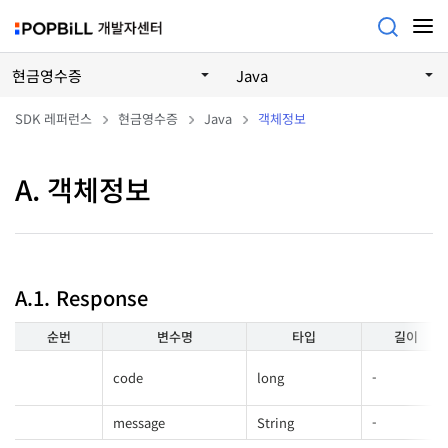
현금영수증
Java
SDK 레퍼런스
현금영수증
Java
객체정보
A. 객체정보
A.1. Response
순번
변수명
타입
길이
code
long
-
message
String
-