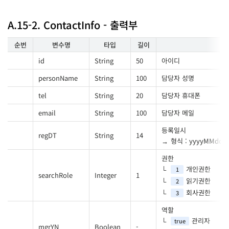
A.15-2. ContactInfo - 출력부
순번
변수명
타입
길이
id
String
50
아이디
personName
String
100
담당자 성명
tel
String
20
담당자 휴대폰
email
String
100
담당자 메일
등록일시
regDT
String
14
형식 : yyyyMMdd
권한
개인권한
1
searchRole
Integer
1
읽기권한
2
회사권한
3
역할
관리자
true
mgrYN
Boolean
-