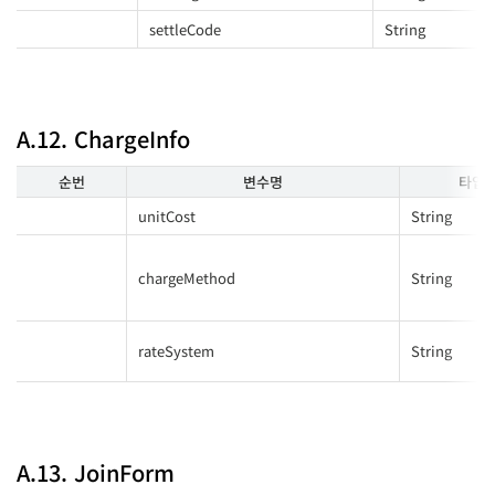
settleCode
String
A.12. ChargeInfo
순번
변수명
타입
unitCost
String
chargeMethod
String
rateSystem
String
A.13. JoinForm