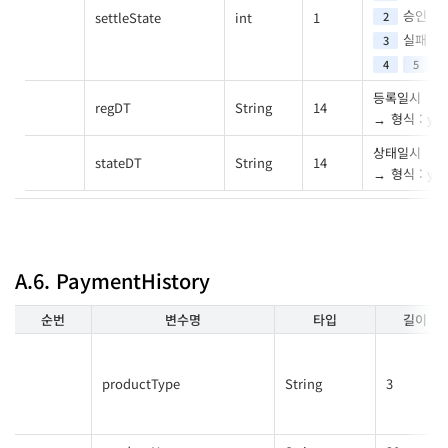
승인
settleState
int
1
2
실패
3
취
4
5
등록일시
regDT
String
14
형식 : y
상태일시
stateDT
String
14
형식 : y
A.6. PaymentHistory
순번
변수명
타입
길이
productType
String
3