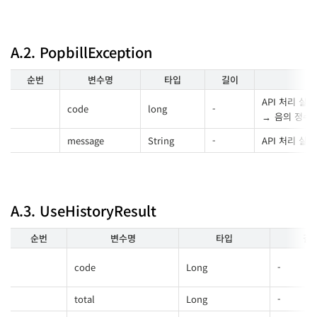
A.2. PopbillException
순번
변수명
타입
길이
API 처리 실
code
long
-
음의 정수
message
String
-
API 처리 실
A.3. UseHistoryResult
순번
변수명
타입
길
code
Long
-
total
Long
-