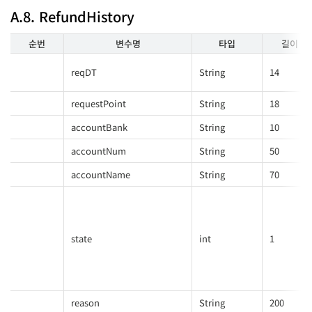
A.8. RefundHistory
순번
변수명
타입
길이
reqDT
String
14
requestPoint
String
18
accountBank
String
10
accountNum
String
50
accountName
String
70
state
int
1
reason
String
200