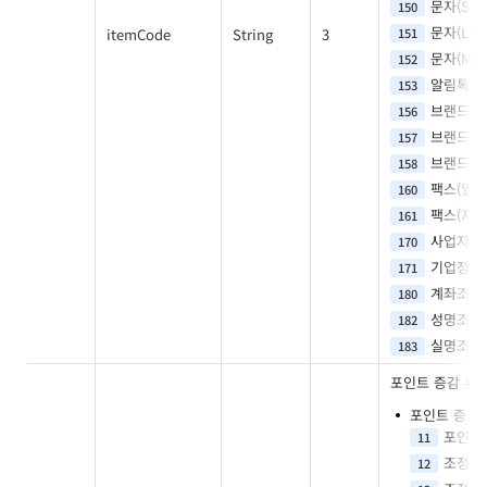
문자(SMS
150
문자(LMS
itemCode
String
3
151
문자(MM
152
알림톡
153
브랜드 메
156
브랜드 메
157
브랜드 메
158
팩스(일반
160
팩스(지능
161
사업자등
170
기업정보
171
계좌조회
180
성명조회
182
실명조회
183
포인트 증감 유
포인트 증가
포인트
11
조정
12