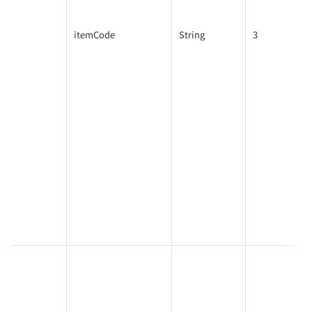
itemCode
String
3