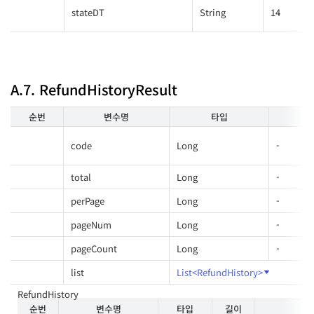
stateDT
String
14
A.7. RefundHistoryResult
순번
변수명
타입
길
code
Long
-
total
Long
-
perPage
Long
-
pageNum
Long
-
pageCount
Long
-
list
List<RefundHistory>
RefundHistory
순번
변수명
타입
길이