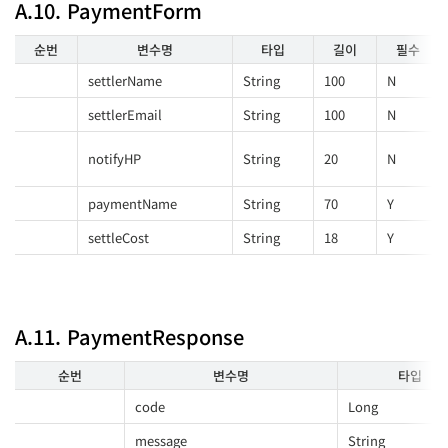
A.10. PaymentForm
순번
변수명
타입
길이
필수
settlerName
String
100
N
settlerEmail
String
100
N
notifyHP
String
20
N
paymentName
String
70
Y
settleCost
String
18
Y
A.11. PaymentResponse
순번
변수명
타입
code
Long
message
String