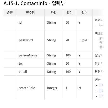
A.15-1. ContactInfo - 입력부
순번
변수명
타입
길이
필수
아이디
id
String
50
Y
6자 이
비밀번호
8자 이
password
String
20
조건부
영문, 
함수
[
personName
String
100
Y
담당자 성
tel
String
20
Y
담당자 
email
String
100
Y
담당자 메
권한
1
searchRole
Integer
1
N
2
3