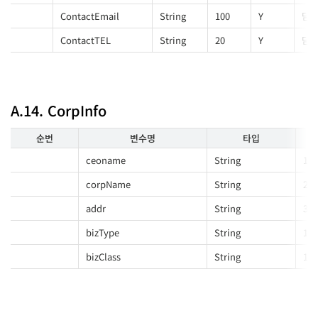
ContactEmail
String
100
Y
담당
ContactTEL
String
20
Y
담당
A.14. CorpInfo
순번
변수명
타입
ceoname
String
100
corpName
String
200
addr
String
300
bizType
String
100
bizClass
String
100