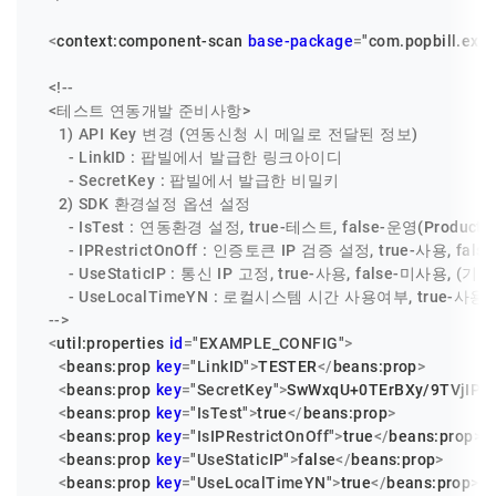
<
context:component-scan
base-package
=
"com.popbill.exa
<!--

  <테스트 연동개발 준비사항>

    1) API Key 변경 (연동신청 시 메일로 전달된 정보)

      - LinkID : 팝빌에서 발급한 링크아이디

      - SecretKey : 팝빌에서 발급한 비밀키

    2) SDK 환경설정 옵션 설정

      - IsTest : 연동환경 설정, true-테스트, false-운영(Productio
      - IPRestrictOnOff : 인증토큰 IP 검증 설정, true-사용, fal
      - UseStaticIP : 통신 IP 고정, true-사용, false-미사용, (기본값
      - UseLocalTimeYN : 로컬시스템 시간 사용여부, true-사용, 
  -->
<
util:properties
id
=
"EXAMPLE_CONFIG"
>
<
beans:prop
key
=
"LinkID"
>
TESTER
</
beans:prop
>
<
beans:prop
key
=
"SecretKey"
>
SwWxqU+0TErBXy/9TVjIPE
<
beans:prop
key
=
"IsTest"
>
true
</
beans:prop
>
<
beans:prop
key
=
"IsIPRestrictOnOff"
>
true
</
beans:prop
>
<
beans:prop
key
=
"UseStaticIP"
>
false
</
beans:prop
>
<
beans:prop
key
=
"UseLocalTimeYN"
>
true
</
beans:prop
>