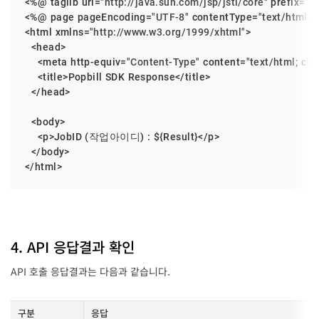
<%@ taglib uri=
"http://java.sun.com/jsp/jstl/core"
 prefix=
"c"
<%@ page pageEncoding=
"UTF-8"
 contentType=
"text/html; 
<html xmlns=
"http://www.w3.org/1999/xhtml"
>

  <head>

    <meta http-equiv=
"Content-Type"
 content=
"text/html; cha
    <title>Popbill SDK Response</title>

  </head>

  <body>

    <p>JobID (작업아이디) : ${Result}</p>

  </body>

</html>
4. API 응답결과 확인
API 호출 응답결과는 다음과 같습니다.
구분
응답