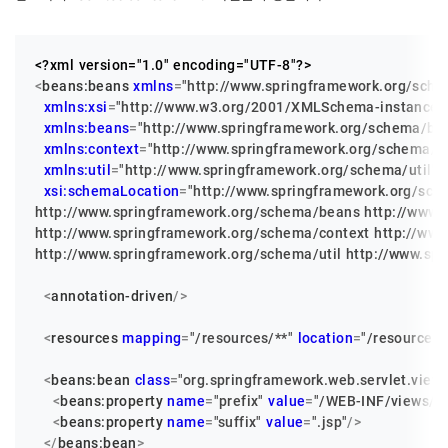
<?xml version=
"1.0"
 encoding=
"UTF-8"
?>
<
beans:beans
xmlns
=
"http://www.springframework.org/sch
xmlns:xsi
=
"http://www.w3.org/2001/XMLSchema-instance"
xmlns:beans
=
"http://www.springframework.org/schema/be
xmlns:context
=
"http://www.springframework.org/schema/c
xmlns:util
=
"http://www.springframework.org/schema/util"
xsi:schemaLocation
=
"http://www.springframework.org/sch
http://www.springframework.org/schema/beans http://www.
http://www.springframework.org/schema/context http://www
http://www.springframework.org/schema/util http://www.spr
<
annotation-driven
/>
<
resources
mapping
=
"/resources/**"
location
=
"/resources/
<
beans:bean
class
=
"org.springframework.web.servlet.view
<
beans:property
name
=
"prefix"
value
=
"/WEB-INF/views/"
/
<
beans:property
name
=
"suffix"
value
=
".jsp"
/>
</
beans:bean
>