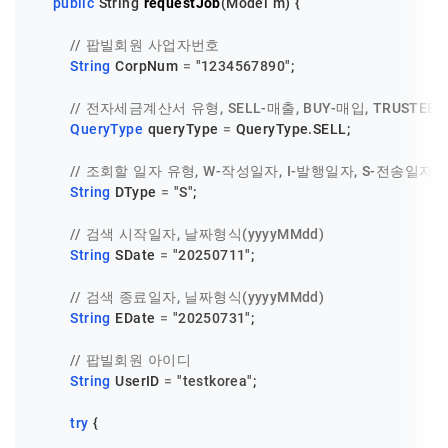
public
 String 
requestJob
(Model m)
 {

// 팝빌회원 사업자번호
String
CorpNum
=
"1234567890"
;

// 전자세금계산서 유형, SELL-매출, BUY-매입, TRUSTEE
QueryType
queryType
=
 QueryType.SELL;

// 조회할 일자 유형, W-작성일자, I-발행일자, S-전송일자
String
DType
=
"S"
;

// 검색 시작일자, 날짜형식(yyyyMMdd)
String
SDate
=
"20250711"
;

// 검색 종료일자, 닐짜형식(yyyyMMdd)
String
EDate
=
"20250731"
;

// 팝빌회원 아이디
String
UserID
=
"testkorea"
;

try
 {
