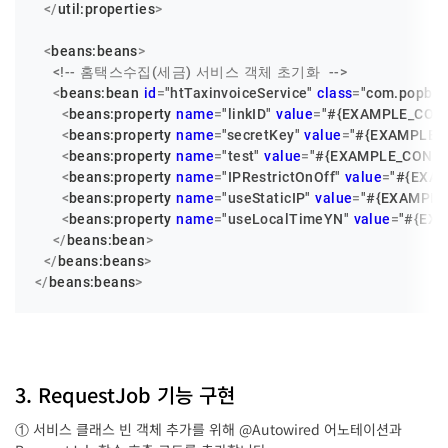
</
util:properties
>
<
beans:beans
>
<!-- 홈택스수집(세금) 서비스 객체 초기화  -->
<
beans:bean
id
=
"htTaxinvoiceService"
class
=
"com.popbil
<
beans:property
name
=
"linkID"
value
=
"#{EXAMPLE_CONFI
<
beans:property
name
=
"secretKey"
value
=
"#{EXAMPLE_C
<
beans:property
name
=
"test"
value
=
"#{EXAMPLE_CONFIG
<
beans:property
name
=
"IPRestrictOnOff"
value
=
"#{EXAM
<
beans:property
name
=
"useStaticIP"
value
=
"#{EXAMPLE_
<
beans:property
name
=
"useLocalTimeYN"
value
=
"#{EX
</
beans:bean
>
</
beans:beans
>
</
beans:beans
>
3. RequestJob 기능 구현
① 서비스 클래스 빈 객체 추가를 위해 @Autowired 어노테이션과