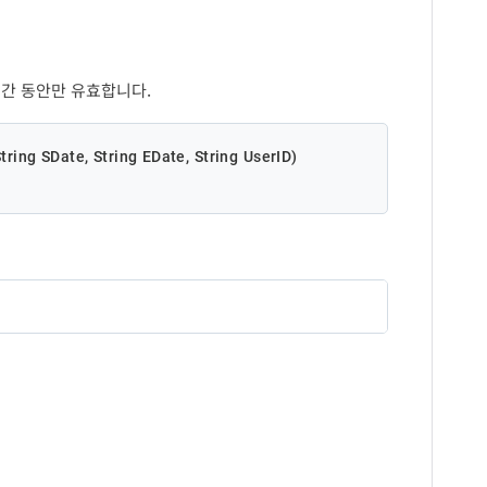
시간 동안만 유효합니다.
ring SDate, String EDate, String UserID)
설명
빌회원 사업자번호 ('-' 제외)
자세금계산서 유형 (택 1)
매출
SELL
매입
BUY