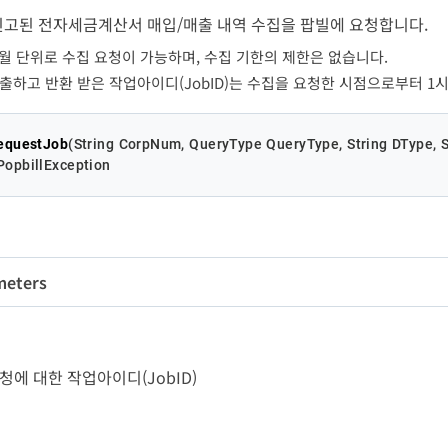
신고된 전자세금계산서 매입/매출 내역 수집을 팝빌에 요청합니다.
월 단위로 수집 요청이 가능하며, 수집 기한의 제한은 없습니다.
호출하고 반환 받은 작업아이디(JobID)는 수집을 요청한 시점으로부터 1
equestJob
(String CorpNum, QueryType QueryType, String DType, St
PopbillException
meters
변수명
타입
길이
필수
rpNum
String
10
Y
팝
- 요청에 대한 작업아이디(JobID)
전
eryType
QueryType
-
Y