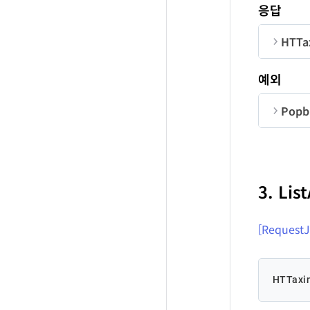
순번
응답
Co
HTTa
Jo
순번
예외
jo
Us
Popbi
순번
jo
co
3. Li
me
qu
[Request
HTTaxin
qu