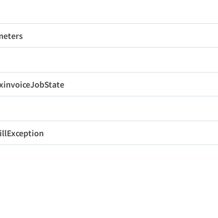
meters
eryStDate
String
8
변수명
타입
길이
필수
eryEnDate
String
8
rpNum
String
10
Y
팝
xinvoiceJobState
erID
String
50
N
변수명
타입
길이
rorCode
long
-
-
-
bID
String
18
llException
rorReason
String
-
변수명
타입
길이
bState
String
1
bStartDT
String
14
de
long
-
ssage
String
-
bEndDT
String
14
eryType
String
2