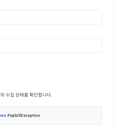
설명
빌회원 사업자번호 ('-' 제외)
팝빌에서 할당한 작업아이디
설명
[RequestJob - 수집 요청]
API의 반환값
팝빌에서 할당한 작업아이디
팝빌회원 아이디
수집상태
설명
대기
1
진행
2
API 처리 실패에 대한 오류코드
완료
3
음의 정수 8자리 숫자값
[참고] 오류코드
전자세금계산서 유형
API 처리 실패에 대한 오류메시지
매출
록의 수집 상태를 확인합니다.
매입
수탁
일자유형
ows
 PopbillException
작성일자
WriteDate