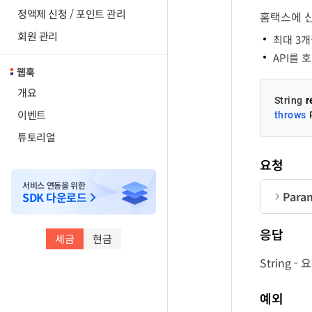
정액제 신청 / 포인트 관리
홈택스에 
회원 관리
최대 3개
API를 
웹훅
개요
String 
r
이벤트
throws
 
튜토리얼
요청
서비스 연동을 위한
Para
SDK 다운로드
순번
응답
세금
현금
Co
String 
예외
Qu