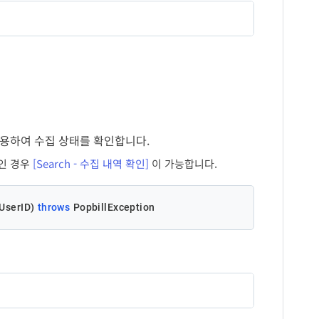
위수탁
TRUSTEE
색일자 유형 (택 1)
설명
작성일자
설명
W
매출
매입
수탁
API 처리 실패에 대한 오류코드
발행일자
I
음의 정수 8자리 숫자값
[참고] 오류코드
전송일자 (권장)
S
API 처리 실패에 대한 오류메시지
검색 시작일자
 이용하여 수집 상태를 확인합니다.
형식 : yyyyMMdd
공)인 경우
[Search - 수집 내역 확인]
이 가능합니다.
검색 종료일자
형식 : yyyyMMdd
 UserID)
throws
 PopbillException
팝빌회원 아이디