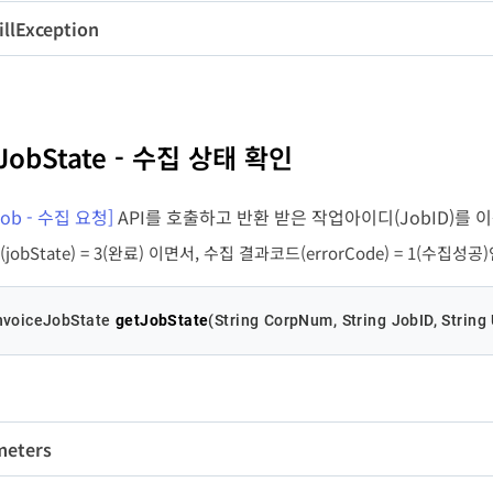
llException
yType
검
변수명
타입
길이
변수명
타입
길이
ELL
UY
RUSTEE
enum
enum
enum
-
-
-
ype
String
1
Y
de
long
-
tJobState - 수집 상태 확인
ssage
String
-
ate
String
8
Y
Job - 수집 요청]
API를 호출하고 반환 받은 작업아이디(JobID)를
obState) = 3(완료) 이면서, 수집 결과코드(errorCode) = 1(수집성
ate
String
8
Y
voiceJobState 
getJobState
(String CorpNum, String JobID, String
erID
String
50
N
meters