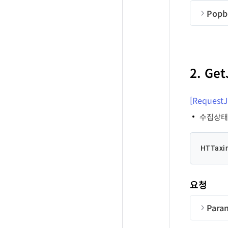
Popbi
Quer
순번
순번
S
B
T
DT
co
2. Ge
me
SD
[Request
수집상태(j
ED
HTTaxin
Us
요청
Para