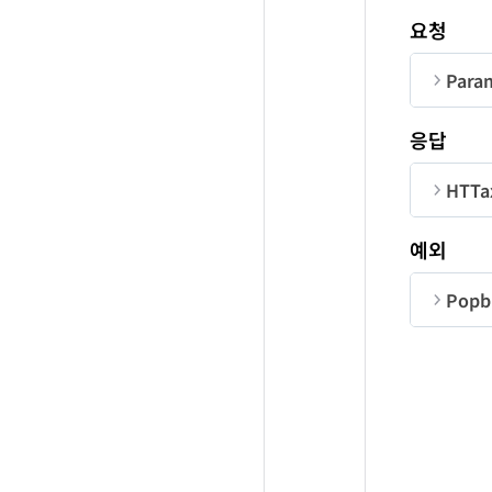
요청
Para
qu
순번
응답
qu
Co
HTTa
Us
순번
er
예외
jo
Popbi
er
순번
jo
jo
co
me
jo
qu