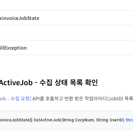
변수명
타입
길이
필수
rpNum
String
10
Y
팝
xinvoiceJobState
bID
String
18
Y
변수명
타입
길이
bID
String
18
erID
String
50
N
llException
변수명
타입
길이
bState
String
1
de
long
-
stActiveJob - 수집 상태 목록 확인
ssage
String
-
eryType
String
2
Job – 수집 요청]
API를 호출하고 반환 받은 작업아이디(JobID) 목
voiceJobState[] listActiveJob(String CorpNum, String UserID) 
thr
eryDateType
String
9