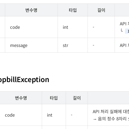
변수명
타입
길이
AP
code
int
-
message
str
-
AP
opbillException
변수명
타입
길이
API 처리 실패에 
code
int
-
음의 정수 8자리