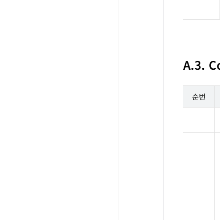
A.3. C
순번