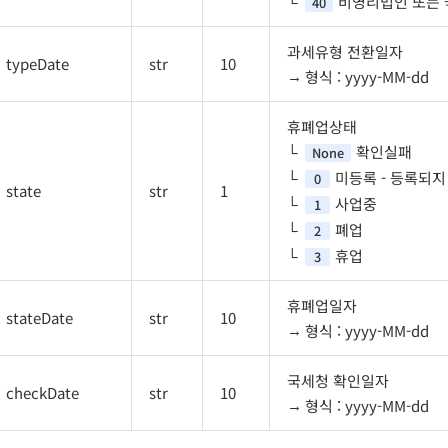
비영리법인 또는 
40
과세유형 전환일자
typeDate
str
10
형식 : yyyy-MM-dd
휴폐업상태
확인실패
None
미등록 - 등록되
0
state
str
1
사업중
1
폐업
2
휴업
3
휴폐업일자
stateDate
str
10
형식 : yyyy-MM-dd
국세청 확인일자
checkDate
str
10
형식 : yyyy-MM-dd