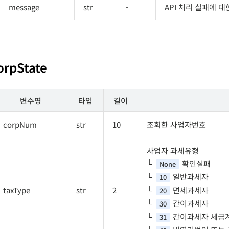
message
str
-
API 처리 실패에 
orpState
변수명
타입
길이
corpNum
str
10
조회한 사업자번호
사업자 과세유형
확인실패
None
일반과세자
10
taxType
str
2
면세과세자
20
간이과세자
30
간이과세자 세금
31