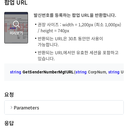
팝업 URL
Message
string
발신번호를 등록하는 팝업 URL을 반환합니다.
권장 사이즈 : width = 1,200px (최소 1,000px)
/ height = 740px
반환되는 URL은 30초 동안만 사용이
가능합니다.
반환되는 URL에서만 유효한 세션을 포함하고
있습니다.
string
GetSenderNumberMgtURL
(
string
 CorpNum, 
string
 Use
요청
Parameters
순번
변수명
타입
길이
응답