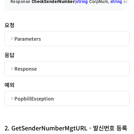
Response 
CheckSenderNumber
(
string
 CorpNum, 
string
 send
요청
Parameters
순번
변수명
타입
길이
응답
CorpNum
string
10
Response
SenderNumber
string
20
순번
변수명
타입
예외
UserID
string
50
code
long
PopbillException
message
string
순번
변수명
타입
code
long
2. GetSenderNumberMgtURL - 발신번호 등록