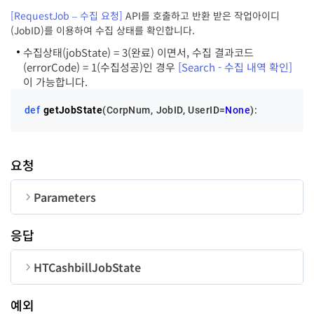
UserID
str
50
[RequestJob – 수집 요청]
API를 호출하고 반환 받은 작업아이디
message
str
(JobID)를 이용하여 수집 상태를 확인합니다.
수집상태(jobState) = 3(완료) 이면서, 수집 결과코드
(errorCode) = 1(수집성공)인 경우
[Search - 수집 내역 확인]
이 가능합니다.
def
getJobState
(
CorpNum, JobID, UserID=
None
):
요청
Parameters
순번
변수명
타입
길이
응답
CorpNum
str
10
HTCashbillJobState
JobID
str
18
순번
변수명
타입
예외