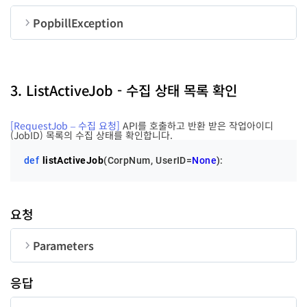
jobID
str
UserID
str
50
PopbillException
순번
변수명
타입
jobState
str
code
int
3. ListActiveJob - 수집 상태 목록 확인
message
str
Type
str
[RequestJob – 수집 요청]
API를 호출하고 반환 받은 작업아이디
(JobID) 목록의 수집 상태를 확인합니다.
def
listActiveJob
(
CorpNum, UserID=
None
):
queryDateType
str
요청
queryStDate
str
Parameters
queryEnDate
str
순번
변수명
타입
길이
응답
CorpNum
str
10
errorCode
int