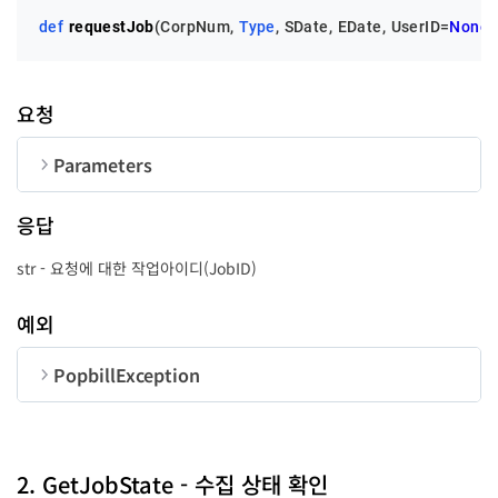
def
requestJob
(
CorpNum, 
Type
, SDate, EDate, UserID=
None
)
요청
Parameters
순번
변수명
타입
길이
응답
CorpNum
str
10
str - 요청에 대한 작업아이디(JobID)
Type
str
4
예외
PopbillException
SDate
str
8
순번
변수명
타입
EDate
str
8
code
int
2. GetJobState - 수집 상태 확인