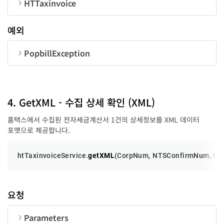
HTTaxinvoice
NTSConfirmNum
string
24
SearchString
string
13
순번
변수명
타입
예외
UserID
string
50
TaxRegIDYN
string
1
writeDate
string
success
function
-
PopbillException
success
function
-
error
function
-
순번
변수명
타입
issueDT
string
error
function
-
TaxRegID
string
-
code
number
4. GetXML - 수집 상세 확인 (XML)
홈택스에서 수집된 전자세금계산서 1건의 상세정보를 XML 데이터
UserID
string
50
message
string
포맷으로 제공합니다.
htTaxinvoiceService.
getXML
(
CorpNum
, 
NTSConfirmNum
, 
Us
SearchString
string
13
요청
invoiceType
number
success
function
-
Parameters