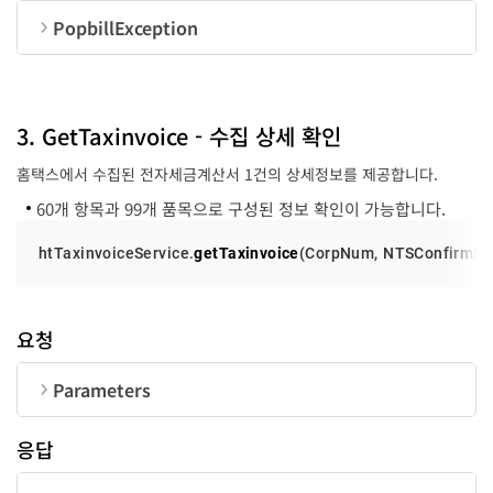
PopbillException
Type
Array
supplyCostTotal
number
순번
변수명
타입
taxTotal
number
TaxRegID
string
-
code
number
3. GetTaxinvoice - 수집 상세 확인
amountTotal
number
Page
TaxType
number
Array
-
홈택스에서 수집된 전자세금계산서 1건의 상세정보를 제공합니다.
message
string
60개 항목과 99개 품목으로 구성된 정보 확인이 가능합니다.
PerPage
string
-
htTaxinvoiceService.
getTaxinvoice
(
CorpNum
, 
NTSConfirmN
PurposeType
Array
요청
Order
string
1
Parameters
순번
변수명
타입
길이
UserID
string
50
응답
TaxRegIDType
string
-
CorpNum
string
10