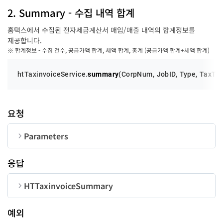
code
number
2. Summary - 수집 내역 합계
perPage
number
TaxType
Array
홈택스에서 수집된 전자세금계산서 매입/매출 내역의 합계정보를
pageNum
number
message
string
제공합니다.
※ 합계정보 - 수집 건수, 공급가액 합계, 세액 합계, 총계 (공급가액 합계+세액 합계)
pageCount
number
htTaxinvoiceService.
summary
(
CorpNum
, 
JobID
, 
Type
, 
TaxTy
list
HTTaxinvoiceAbbr[]
PurposeType
Array
HTTaxinvoiceAbbr
요청
순번
변수명
타입
ntsconfirmNum
taxTotal
totalAmount
orgNTSConfirmNum
itemName
spec
remark
invoicerCorpNum
invoicerCorpName
invoicerCEOName
invoicerEmail
invoiceeCorpName
invoiceeCEOName
invoiceeEmail1
invoiceeEmail2
trusteeCorpNum
trusteeCorpName
trusteeCEOName
trusteeEmail
string
string
string
string
string
string
string
string
string
string
string
string
string
string
string
string
string
string
string
writeDate
issueDate
sendDate
remark1
purchaseDate
supplyCost
tax
invoicerTaxRegID
invoiceeTaxRegID
trusteeTaxRegID
string
string
string
string
string
string
string
string
string
string
supplyCostTotal
qty
unitCost
string
string
string
invoiceType
modifyYN
string
boolean
invoiceeCorpNum
string
taxType
purposeType
invoiceeType
string
string
string
Parameters
순번
변수명
타입
길이
TaxRegIDType
string
-
응답
CorpNum
string
10
HTTaxinvoiceSummary
JobID
string
18
순번
변수명
타입
예외
TaxRegIDYN
string
1
count
number