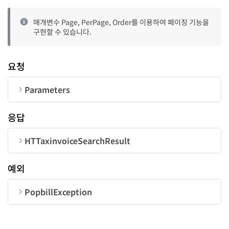
매개변수 Page, PerPage, Order를 이용하여 페이징 기능을
구현할 수 있습니다.
요청
Parameters
순번
변수명
타입
길이
응답
CorpNum
string
10
HTTaxinvoiceSearchResult
JobID
string
18
순번
변수명
타입
예외
code
number
PopbillException
Type
Array
message
string
순번
변수명
타입
total
number