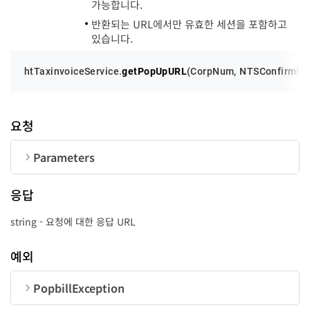
가능합니다.
반환되는 URL에서만 유효한 세션을 포함하고
있습니다.
serialNum
string
cash
string
htTaxinvoiceService.
getPopUpURL
(
CorpNum
, 
NTSConfirmN
chkBill
string
요청
credit
string
note
string
Parameters
remark1
string
순번
변수명
타입
길이
응답
remark2
string
CorpNum
string
10
string - 요청에 대한 응답 URL
remark3
string
NTSConfirmNum
string
24
예외
ntsconfirmNum
string
UserID
string
50
PopbillException
invoicerCorpNum
string
success
function
-