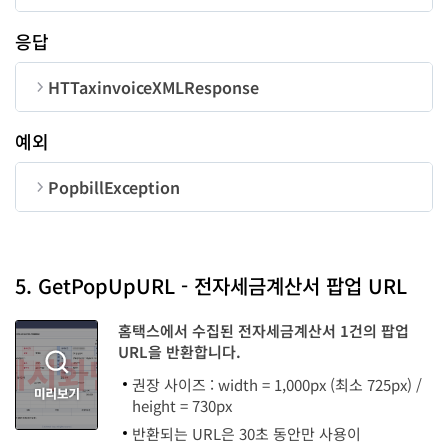
error
function
-
순번
변수명
타입
길이
응답
CorpNum
string
10
HTTaxinvoiceXMLResponse
NTSConfirmNum
string
24
순번
변수명
타입
예외
UserID
string
50
ResultCode
number
success
function
-
PopbillException
taxType
string
error
function
-
Message
string
순번
변수명
타입
retObject
string
code
number
5. GetPopUpURL - 전자세금계산서 팝업 URL
taxTotal
string
supplyCostTotal
string
message
string
홈택스에서 수집된 전자세금계산서 1건의 팝업
URL을 반환합니다.
totalAmount
string
권장 사이즈 : width = 1,000px (최소 725px) /
height = 730px
반환되는 URL은 30초 동안만 사용이
purposeType
string