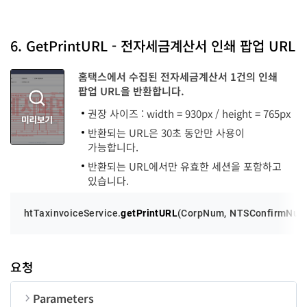
순번
변수명
타입
invoicerMgtKey
string
error
function
-
code
number
6. GetPrintURL - 전자세금계산서 인쇄 팝업 URL
invoicerTaxRegID
string
message
string
홈택스에서 수집된 전자세금계산서 1건의 인쇄
invoicerCorpName
string
팝업 URL을 반환합니다.
invoicerCEOName
string
권장 사이즈 : width = 930px / height = 765px
반환되는 URL은 30초 동안만 사용이
invoicerAddr
string
가능합니다.
invoicerBizType
string
반환되는 URL에서만 유효한 세션을 포함하고
있습니다.
invoicerBizClass
string
htTaxinvoiceService.
getPrintURL
(
CorpNum
, 
NTSConfirmNu
invoicerContactName
string
invoicerDeptName
string
요청
invoicerTEL
string
Parameters
invoicerEmail
string