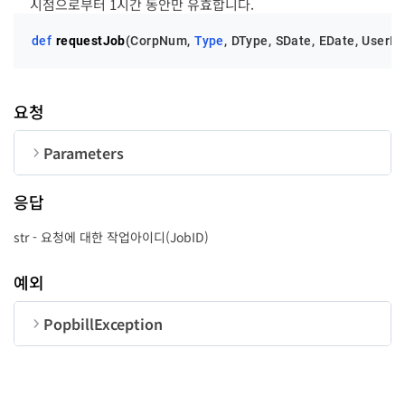
시점으로부터 1시간 동안만 유효합니다.
def
requestJob
(
CorpNum, 
Type
, DType, SDate, EDate, UserID
요청
Parameters
순번
변수명
타입
길이
응답
CorpNum
str
10
str - 요청에 대한 작업아이디(JobID)
예외
Type
str
7
PopbillException
순번
변수명
타입
DType
str
1
code
int