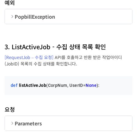
예외
jobID
str
UserID
str
50
PopbillException
순번
변수명
타입
jobState
str
code
int
3. ListActiveJob - 수집 상태 목록 확인
[RequestJob – 수집 요청]
API를 호출하고 반환 받은 작업아이디
message
str
(JobID) 목록의 수집 상태를 확인합니다.
Type
str
def
listActiveJob
(
CorpNum, UserID=
None
):
queryDateType
str
요청
queryStDate
str
Parameters
순번
변수명
타입
길이