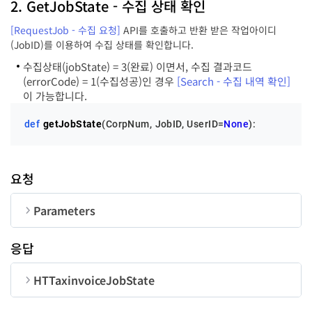
2. GetJobState - 수집 상태 확인
[RequestJob - 수집 요청]
API를 호출하고 반환 받은 작업아이디
message
str
SDate
str
8
(JobID)를 이용하여 수집 상태를 확인합니다.
수집상태(jobState) = 3(완료) 이면서, 수집 결과코드
(errorCode) = 1(수집성공)인 경우
[Search - 수집 내역 확인]
EDate
str
8
이 가능합니다.
UserID
str
50
def
getJobState
(
CorpNum, JobID, UserID=
None
):
요청
Parameters
순번
변수명
타입
길이
응답
CorpNum
str
10
HTTaxinvoiceJobState
JobID
str
18
순번
변수명
타입