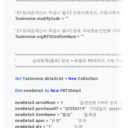
'==============================================
' [수정세금계산서 작성시 필수] 수정사유코드, 수정사유에 따
    Taxinvoice.modifyCode = 
""
' [수정세금계산서 작성시 필수] 당초 국세청승인번호 기재
    Taxinvoice.orgNTSConfirmNum = 
""
'==============================================
'             상세항목(품목) 정보 > 배열로 99개까지 기재 가능
'==============================================
Set
 Taxinvoice.detailList = 
New
 Collection

Dim
 newDetail 
As
New
 PBTIDetail

    newDetail.serialNum = 
1
'일련번호 1부터 순차 기재
    newDetail.purchaseDT = 
"20250314"
'거래일자  yyyyMMd
    newDetail.itemName = 
"품명"
'품목명
    newDetail.spec = 
"규격"
'규격
    newDetail.qty = 
"1"
'수량