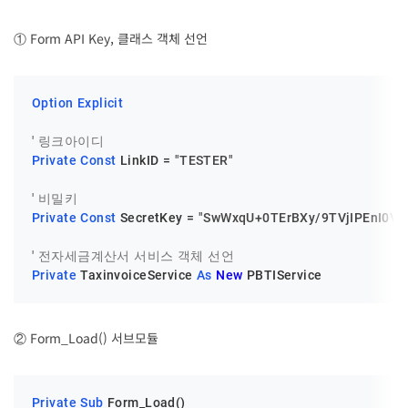
① Form API Key, 클래스 객체 선언
Option
Explicit
' 링크아이디
Private
Const
 LinkID = 
"TESTER"
' 비밀키
Private
Const
 SecretKey = 
"SwWxqU+0TErBXy/9TVjIPEnI0V
' 전자세금계산서 서비스 객체 선언
Private
 TaxinvoiceService 
As
New
 PBTIService
② Form_Load() 서브모듈
Private
Sub
 Form_Load()
