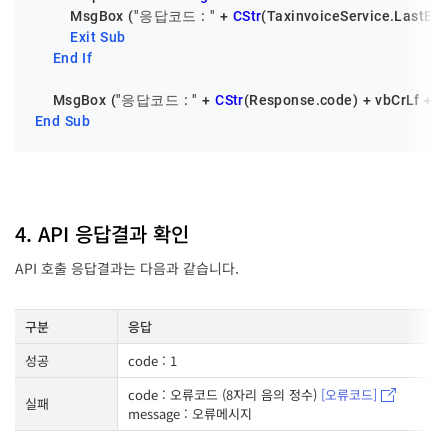
        MsgBox (
"응답코드 : "
 + 
CStr
(TaxinvoiceService.LastErr
Exit
Sub
End
If
    MsgBox (
"응답코드 : "
 + 
CStr
(Response.code) + vbCrLf + 
"
End
Sub
4. API 응답결과 확인
API 호출 응답결과는 다음과 같습니다.
구분
응답
성공
code : 1
code : 오류코드 (8자리 음의 정수)
[오류코드]
실패
message : 오류메시지