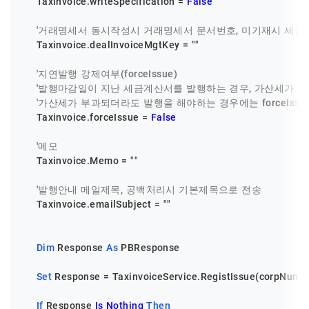
    Taxinvoice.writeSpecification = 
False
'거래명세서 동시작성시 거래명세서 문서번호, 미기재시 세
    Taxinvoice.dealInvoiceMgtKey = 
""
'지연발행 강제여부(forceIssue)
'발행마감일이 지난 세금계산서를 발행하는 경우, 가산세가 부
'가산세가 부과되더라도 발행을 해야하는 경우에는 forceIssue
    Taxinvoice.forceIssue = 
False
'메모
    Taxinvoice.Memo = 
""
'발행안내 메일제목, 공백처리시 기본제목으로 전송
    Taxinvoice.emailSubject = 
""
Dim
 Response 
As
 PBResponse

Set
 Response = TaxinvoiceService.RegistIssue(corpNum, T
If
 Response 
Is
Nothing
Then