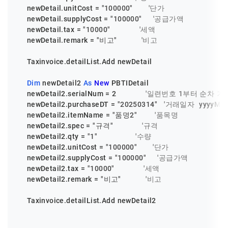
    newDetail.unitCost = 
"100000"
'단가
    newDetail.supplyCost = 
"100000"
'공급가액
    newDetail.tax = 
"10000"
'세액
    newDetail.remark = 
"비고"
'비고
    Taxinvoice.detailList.Add newDetail

Dim
 newDetail2 
As
New
 PBTIDetail

    newDetail2.serialNum = 
2
'일련번호 1부터 순차 기
    newDetail2.purchaseDT = 
"20250314"
'거래일자  yyyyMM
    newDetail2.itemName = 
"품명2"
'품목명
    newDetail2.spec = 
"규격"
'규격
    newDetail2.qty = 
"1"
'수량
    newDetail2.unitCost = 
"100000"
'단가
    newDetail2.supplyCost = 
"100000"
'공급가액
    newDetail2.tax = 
"10000"
'세액
    newDetail2.remark = 
"비고"
'비고
    Taxinvoice.detailList.Add newDetail2
