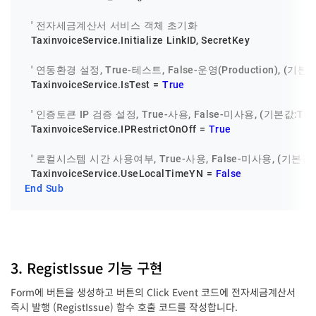
' 전자세금계산서 서비스 객체 초기화
  TaxinvoiceService.Initialize LinkID, SecretKey

' 연동환경 설정, True-테스트, False-운영(Production), (기본값:
  TaxinvoiceService.IsTest = 
True
' 인증토큰 IP 검증 설정, True-사용, False-미사용, (기본값:Tru
  TaxinvoiceService.IPRestrictOnOff = 
True
' 로컬시스템 시간 사용여부, True-사용, False-미사용, (기본값:F
  TaxinvoiceService.UseLocalTimeYN = 
False
End
Sub
3. RegistIssue 기능 구현
Form에 버튼을 생성하고 버튼의 Click Event 코드에 전자세금계산서
즉시 발행 (RegistIssue) 함수 호출 코드를 작성합니다.