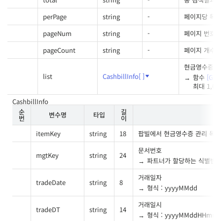
perPage
string
-
페이지당 목록
pageNum
string
-
페이지 번호
pageCount
string
-
페이지 개수
현금영수증 
list
CashbillInfo[ ]
함수
[Get
최대 1,00
CashbillInfo
순
길
변수명
타입
번
이
itemKey
string
18
팝빌에서 현금영수증 관리 목
문서번호
mgtKey
string
24
파트너가 할당하는 식별번
거래일자
tradeDate
string
8
형식 : yyyyMMdd
거래일시
tradeDT
string
14
형식 : yyyyMMddHHmms