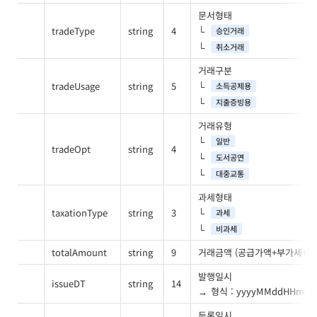
문서형태
tradeType
string
4
승인거래
취소거래
거래구분
tradeUsage
string
5
소득공제용
지출증빙용
거래유형
일반
tradeOpt
string
4
도서공연
대중교통
과세형태
taxationType
string
3
과세
비과세
totalAmount
string
9
거래금액 (공급가액+부가세+봉
발행일시
issueDT
string
14
형식 : yyyyMMddHHmms
등록일시