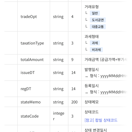
거래유형
일반
tradeOpt
string
4
도서공연
대중교통
과세형태
taxationType
string
3
과세
비과세
totalAmount
string
9
거래금액 (공급가액+부가세+
발행일시
issueDT
string
14
형식 : yyyyMMddHHmm
등록일시
regDT
string
14
형식 : yyyyMMddHHmm
stateMemo
string
200
상태메모
상태코드
intege
stateCode
3
r
[참고] 팝빌 상태코드
상태 변경일시