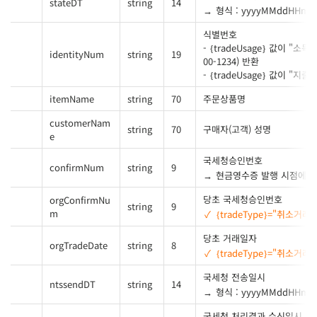
stateDT
string
14
형식 : yyyyMMddHHmm
식별번호
- {tradeUsage} 값이 
identityNum
string
19
00-1234) 반환
- {tradeUsage} 값이 
itemName
string
70
주문상품명
customerNam
string
70
구매자(고객) 성명
e
국세청승인번호
confirmNum
string
9
현금영수증 발행 시점에 
당초 국세청승인번호
orgConfirmNu
string
9
m
{tradeType}="취소거래
당초 거래일자
orgTradeDate
string
8
{tradeType}="취소거래
국세청 전송일시
ntssendDT
string
14
형식 : yyyyMMddHHmm
국세청 처리결과 수신일시