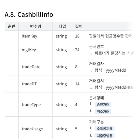
A.8. CashbillInfo
순번
변수명
타입
길이
itemKey
string
18
팝빌에서 현금영수증 관리 목
문서번호
mgtKey
string
24
파트너가 할당하는 식별번
거래일자
tradeDate
string
8
형식 : yyyyMMdd
거래일시
tradeDT
string
14
형식 : yyyyMMddHHmm
문서형태
tradeType
string
4
승인거래
취소거래
거래구분
tradeUsage
string
5
소득공제용
지출증빙용