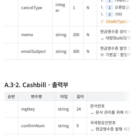
거래취소 : 
1
integ
오류발급취
cancelType
1
N
2
er
기타
3
{tradeType}=
현금영수증 상태 이력
memo
string
200
N
대량(Bulk)발행 
현금영수증 발행 안내
emailSubject
string
300
N
기본값 : 팝빌에서
A.3-2. Cashbill - 출력부
순번
변수명
타입
길이
문서번호
mgtkey
string
24
문서 관리를 위해 파트
국세청승인번호
confirmNum
string
9
현금영수증 발행 시점에