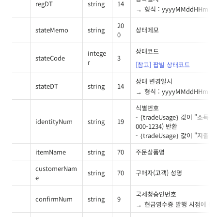
regDT
string
14
형식 : yyyyMMddHHmms
20
stateMemo
string
상태메모
0
상태코드
intege
stateCode
3
r
[참고] 팝빌 상태코드
상태 변경일시
stateDT
string
14
형식 : yyyyMMddHHmms
식별번호
- {tradeUsage} 값이 "
identityNum
string
19
000-1234) 반환
- {tradeUsage} 값이 
itemName
string
70
주문상품명
customerNam
string
70
구매자(고객) 성명
e
국세청승인번호
confirmNum
string
9
현금영수증 발행 시점에 팝