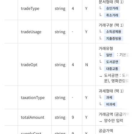
문서형태 (택 1)
tradeType
string
4
Y
승인거래
취소거래
거래구분 (택 1)
tradeUsage
string
-
Y
소득공제용
지출증빙용
거래유형
: 기본값
일반
도서공연
tradeOpt
string
4
N
대중교통
도서공연 : 도서,
문), 영화관람료
과세형태 (택 1)
taxationType
string
-
Y
과세
비과세
거래금액 (공급가액+
totalAmount
string
9
Y
양수만 입력
공급가액
supplyCost
string
9
Y