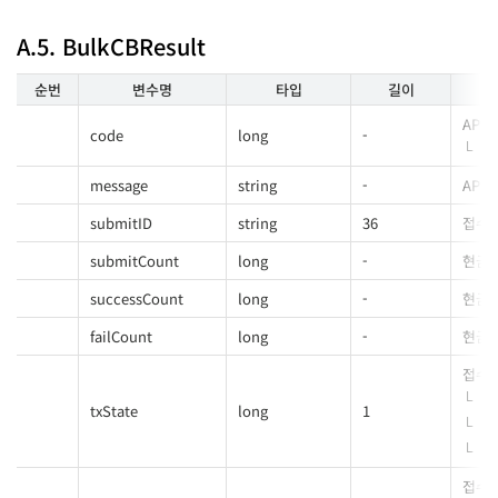
A.5. BulkCBResult
순번
변수명
타입
길이
API
code
long
-
message
string
-
API
submitID
string
36
접수 
submitCount
long
-
현금영
successCount
long
-
현금영
failCount
long
-
현금영
접수
txState
long
1
접수