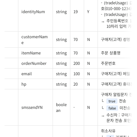
- {tradeUsage
호(010-000-1234) 
identityNum
string
19
Y
- {tradeUsage
주민등록번호 13자
10자리 입력 가능
customerNam
string
70
N
구매자(고객) 성명
e
itemName
string
70
N
주문 상품명
orderNumber
string
200
N
주문번호
email
string
100
N
구매자(고객) 메일
hp
string
20
N
구매자(고객) 휴대폰
구매자 알림문자 전송
전송
true
boole
smssendYN
-
N
미전송 : 
false
an
수신자 : 구매자 휴
문자 전송 포인트가
취소사유