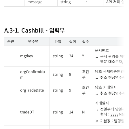
message
string
-
API 처리 실
A.3-1. Cashbill - 입력부
순번
변수명
타입
길이
필수
문서번호
mgtkey
string
24
Y
문서 관리를 위해
영문 대소문자, 숫자,
당초 국세청승인번호
orgConfirmNu
조건
string
9
m
부
취소 현금영수증 
당초 거래일자
조건
orgTradeDate
string
9
부
취소 현금영수증 
거래일시
전일부터 당일까지
tradeDT
string
14
N
형식 : yyyyMMd
기본값 : 발행일시