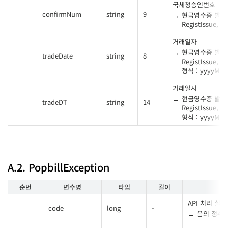
국세청승인번호
confirmNum
string
9
현금영수증 발행
RegistIssue,
거래일자
현금영수증 발행
tradeDate
string
8
RegistIssue,
형식 : yyyyMM
거래일시
현금영수증 발행
tradeDT
string
14
RegistIssue,
형식 : yyyyMM
A.2. PopbillException
순번
변수명
타입
길이
API 처리 실
code
long
-
음의 정수 