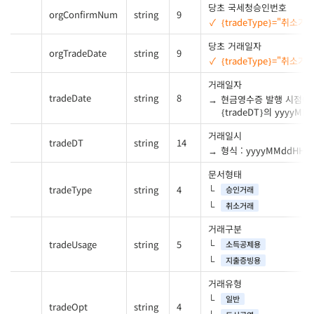
당초 국세청승인번호
orgConfirmNum
string
9
{tradeType}="취소거
당초 거래일자
orgTradeDate
string
9
{tradeType}="취소거
거래일자
tradeDate
string
8
현금영수증 발행 시점에
{tradeDT}의 yyyyMM
거래일시
tradeDT
string
14
형식 : yyyyMMddHHm
문서형태
tradeType
string
4
승인거래
취소거래
거래구분
tradeUsage
string
5
소득공제용
지출증빙용
거래유형
일반
tradeOpt
string
4