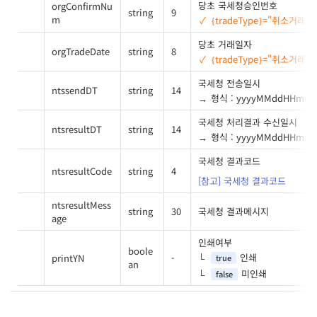
당초 국세청승인번호
orgConfirmNu
string
9
m
{tradeType}="취소거래"
당초 거래일자
orgTradeDate
string
8
{tradeType}="취소거래"
국세청 전송일시
ntssendDT
string
14
형식 : yyyyMMddHHmms
국세청 처리결과 수신일시
ntsresultDT
string
14
형식 : yyyyMMddHHmms
국세청 결과코드
ntsresultCode
string
4
[참고] 국세청 결과코드
ntsresultMess
string
30
국세청 결과메시지
age
인쇄여부
boole
인쇄
printYN
-
true
an
미인쇄
false