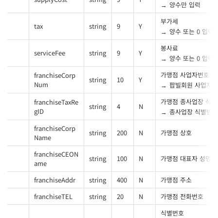
양수만 입력
부가세
tax
string
9
Y
양수 또는 0 입력
봉사료
serviceFee
string
9
Y
양수 또는 0 입력
가맹점 사업자번호
franchiseCorp
string
10
Y
Num
팝빌회원 사업자번호 
가맹점 종사업장 식
franchiseTaxRe
string
4
N
gID
종사업장 식별번호
franchiseCorp
string
200
N
가맹점 상호
Name
franchiseCEON
string
100
N
가맹점 대표자 성명
ame
franchiseAddr
string
400
N
가맹점 주소
franchiseTEL
string
20
N
가맹점 전화번호
식별번호