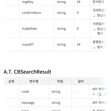
mgtKey
string
24
문서번호
국세청승인번
confirmNum
string
9
현금영수증
거래일자
tradeDate
string
8
현금영수증
형식 : yy
발행일시
issueDT
string
14
형식 : y
A.7. CBSearchResult
순번
변수명
타입
길이
API 처리에 
code
string
-
성공
1
message
string
-
API 처리에
total
string
-
총 검색결과 