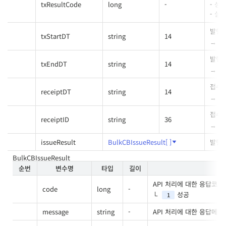
txResultCode
long
-
- 성공
- 실
발행
txStartDT
string
14
형
발행
txEndDT
string
14
형
접수
receiptDT
string
14
형
접수
receiptID
string
36
접
issueResult
BulkCBIssueResult[ ]
발행
BulkCBIssueResult
순번
변수명
타입
길이
API 처리에 대한 응답코드
code
long
-
성공
1
message
string
-
API 처리에 대한 응답메시