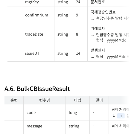
mgtKey
string
24
문서번호
국세청승인번호
confirmNum
string
9
현금영수증 발행 시점에
거래일자
tradeDate
string
8
현금영수증 발행 시점에
형식 : yyyyMMdd
발행일시
issueDT
string
14
형식 : yyyyMMddHH
A.6. BulkCBIssueResult
순번
변수명
타입
길이
API 처리에
code
long
-
성공
1
message
string
-
API 처리에