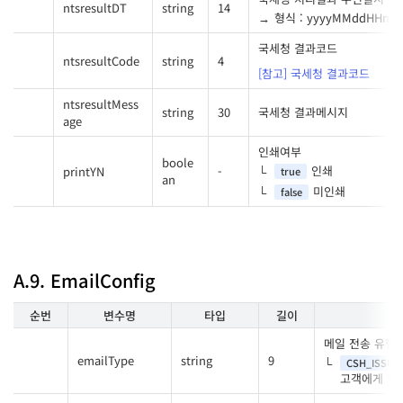
ntsresultDT
string
14
형식 : yyyyMMddHHmm
국세청 결과코드
ntsresultCode
string
4
[참고] 국세청 결과코드
ntsresultMess
string
30
국세청 결과메시지
age
인쇄여부
boole
인쇄
printYN
-
true
an
미인쇄
false
A.9. EmailConfig
순번
변수명
타입
길이
메일 전송 유형
emailType
string
9
CSH_ISSUE
고객에게 현