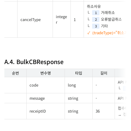
취소사유
거래취소
1
intege
오류발급취소
cancelType
1
2
r
기타
3
{tradeType}="취소거
A.4. BulkCBResponse
순번
변수명
타입
길이
API 
code
long
-
1
message
string
-
API 
접수아
receiptID
string
36
접수