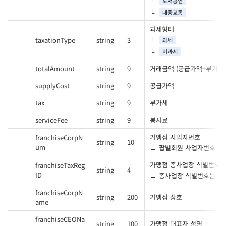
도서공연
대중교통
과세형태
taxationType
string
3
과세
비과세
totalAmount
string
9
거래금액 (공급가액+부가세
supplyCost
string
9
공급가액
tax
string
9
부가세
serviceFee
string
9
봉사료
가맹점 사업자번호
franchiseCorpN
string
10
um
팝빌회원 사업자번호 ('-'
가맹점 종사업장 식별번호
franchiseTaxReg
string
4
ID
종사업장 식별번호는 4
franchiseCorpN
string
200
가맹점 상호
ame
franchiseCEONa
string
100
가맹점 대표자 성명