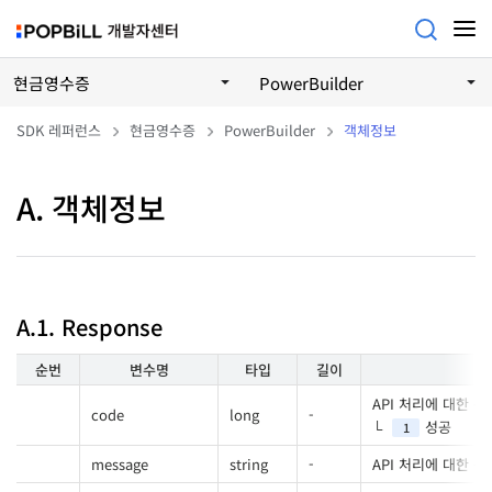
현금영수증
PowerBuilder
SDK 레퍼런스
현금영수증
PowerBuilder
객체정보
A. 객체정보
A.1. Response
순번
변수명
타입
길이
API 처리에 대한 
code
long
-
성공
1
message
string
-
API 처리에 대한 