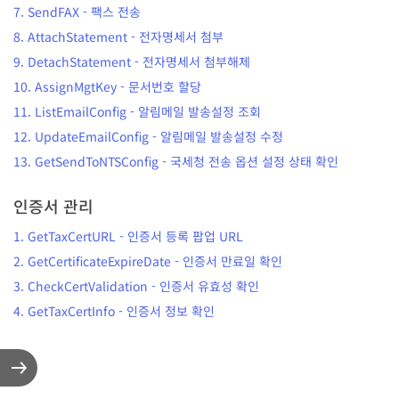
7.
SendFAX
-
팩스 전송
8.
AttachStatement
-
전자명세서 첨부
9.
DetachStatement
-
전자명세서 첨부해제
10.
AssignMgtKey
-
문서번호 할당
11.
ListEmailConfig
-
알림메일 발송설정 조회
12.
UpdateEmailConfig
-
알림메일 발송설정 수정
13.
GetSendToNTSConfig
-
국세청 전송 옵션 설정 상태 확인
인증서 관리
1.
GetTaxCertURL
-
인증서 등록 팝업 URL
2.
GetCertificateExpireDate
-
인증서 만료일 확인
3.
CheckCertValidation
-
인증서 유효성 확인
4.
GetTaxCertInfo
-
인증서 정보 확인