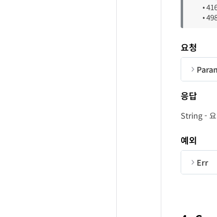
• 4
• 4
요청
Para
순번
응답
Co
String 
Or
예외
se
Err
순번
se
La