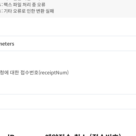
16 : 팩스 파일 처리 중 오류
98 : 기타 오류로 인한 변환 실패
meters
변수명
타입
길이
필수
rpNum
String
10
Y
팝
- 요청에 대한 접수번호(receiptNum)
gRequestNum
String
36
Y
ndNum
String
20
N
변수명
타입
길이
nderName
String
30
N
stErrCode
Long
-