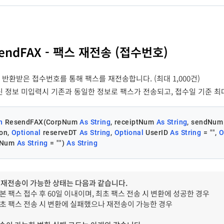
eivers
PBReceiver[ ]
Y
변수명
타입
길이
ceiver
stErrCode
Long
-
lePaths
Collection
Y
변수명
타입
길이
필수
eceiveNum
eceiveName
String
String
20
30
N
Y
팩
파
sendFAX - 팩스 재전송 (접수번호)
[
nterOPRefKey
String
20
N
stErrMessage
String
-
반환받은 접수번호를 통해 팩스를 재전송합니다. (최대 1,000건)
serveDT
String
14
N
신 정보 미입력시 기존과 동일한 정보로 팩스가 전송되고, 접수일 기준 최
erID
String
50
N
n
 ResendFAX(CorpNum 
As
String
, receiptNum 
As
String
, sendNum
on, 
Optional
 reserveDT 
As
String
, 
Optional
 UserID 
As
String
 = 
""
, 
O
nderName
String
100
N
tNum 
As
String
 = 
""
) 
As
String
sYN
Boolean
-
N
 재전송이 가능한 상태는 다음과 같습니다.
원본 팩스 접수 후 60일 이내이며, 최초 팩스 전송 시 변환에 성공한 경우
le
String
100
N
 최초 팩스 전송 시 변환에 실패했으나 재전송이 가능한 경우