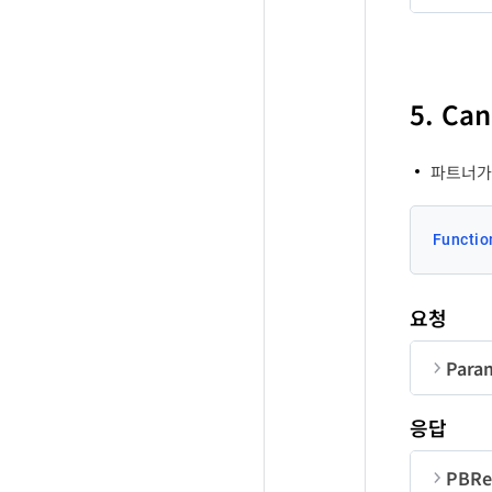
순번
me
La
5. Ca
La
파트너가 
Functio
요청
Para
순번
응답
Co
PBRe