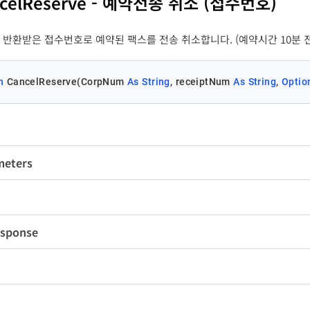
ncelReserve - 예약전송 취소 (접수번호)
stErrMessage
String
-
eivers
PBReceiver[ ]
Y
 반환받은 접수번호로 예약된 팩스를 전송 취소합니다. (예약시간 10분 
ceiver
serveDT
Stirng
14
N
변수명
타입
길이
필수
n
 CancelReserve(CorpNum 
As
String
, receiptNum 
As
String
, 
Optio
eceiveNum
eceiveName
String
String
20
30
N
Y
팩
파
nterOPRefKey
String
20
N
erID
String
50
N
le
String
100
N
meters
변수명
타입
길이
필수
questNum
String
36
N
rpNum
String
10
Y
팝
sponse
ceiptNum
String
18
Y
변수명
타입
길이
erID
String
50
N
de
Long
-