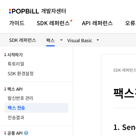
가이드
SDK 레퍼런스
API 레퍼런스
오류
SDK 레퍼런스
팩스
Visual Basic
시작하기
튜토리얼
SDK 레퍼런
SDK 환경설정
팩스
팩스 API
발신번호 관리
팩스 전송
전송결과
1. Se
공통 API