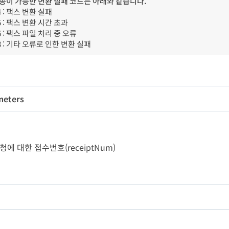
송이 가능한 변환 실패 코드는 아래와 같습니다.
questNum
String
36
N
14 : 팩스 변환 실패
15 : 팩스 변환 시간 초과
16 : 팩스 파일 처리 중 오류
98 : 기타 오류로 인한 변환 실패
meters
변수명
타입
길이
필수
rpNum
String
10
Y
팝
- 요청에 대한 접수번호(receiptNum)
ceiptNum
String
18
Y
ndNum
String
20
N
변수명
타입
길이