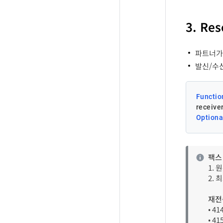
se
La
3. Re
La
rec
파트너가 
발신/수
PBRe
re
순번
r
r
i
Functio
receiver
Us
Optiona
tit
팩스
1. 
re
2.
재전
• 4
• 4