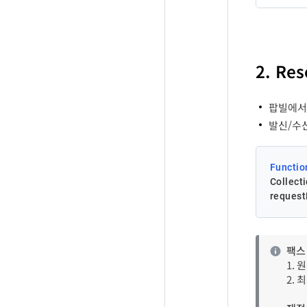
rec
순번
PBRe
La
Fi
순번
r
r
2. Re
i
La
팝빌에서 
re
발신/수
Us
Functio
Collecti
se
reques
ad
팩스
1. 
tit
2.