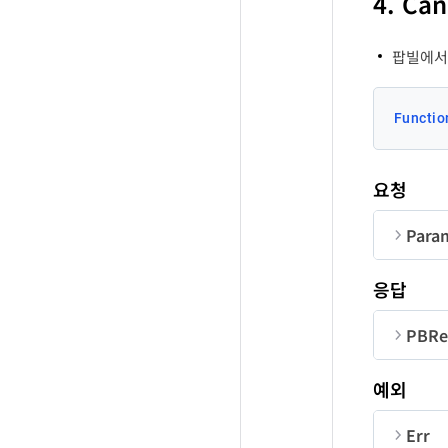
4. Ca
La
rec
팝빌에서
PBRe
re
순번
Functio
r
r
i
Us
요청
tit
Para
순번
응답
re
Co
PBRe
re
순번
예외
Us
co
Err