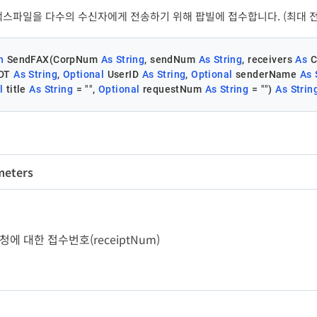
스파일을 다수의 수신자에게 전송하기 위해 팝빌에 접수합니다. (최대 전송파일 
n
 SendFAX(CorpNum 
As
String
, sendNum 
As
String
, receivers 
As
 C
DT 
As
String
, 
Optional
 UserID 
As
String
, 
Optional
 senderName 
As
l
 title 
As
String
 = 
""
, 
Optional
 requestNum 
As
String
 = 
""
) 
As
Strin
meters
변수명
타입
길이
필수
rpNum
String
10
Y
팝
- 요청에 대한 접수번호(receiptNum)
ndNum
String
20
Y