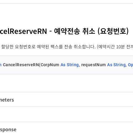
ssage
변수명
String
타입
길이
-
stErrCode
Long
-
ncelReserveRN - 예약전송 취소 (요청번호)
stErrMessage
String
-
할당한 요청번호로 예약된 팩스를 전송 취소합니다. (예약시간 10분 전까
n
 CancelReserveRN(CorpNum 
As
String
, requestNum 
As
String
, 
Op
meters
변수명
타입
길이
필수
rpNum
String
10
Y
팝
sponse