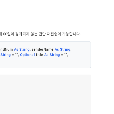
API 처리 실패에 대한 오류코드
발신자명을 변경해야할 경우 사용
음의 정수 8자리 숫자값
[참고] 오류코드
기본값 : 원본 팩스 발신자명
API 처리 실패에 대한 오류메시지
수신자 정보
최대 : 1,000건
대 60일이 경과되지 않는 건만 재전송이 가능합니다.
전송 예약일시
형식 : yyyyMMddHHmmss
설명
스 단말기 번호 또는 인터넷 팩스 번호
수신자명
트너 지정키
기본값 : 즉시전송
sendNum 
As
String
, senderName 
As
String
, 
팩스 대량/동보전송시 파트너가 개별건마다 입력할 수
String
있는 값
 = 
""
, 
Optional
 title 
As
String
 = 
""
, 
팝빌회원 아이디
팩스제목
요청번호
파트너가 접수 단위를 식별하기 위해 할당하는 관리번호
영문 대소문자, 숫자, 특수문자('-','_')만 이용 가능