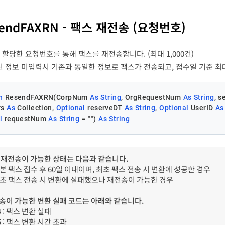
nderName
String
30
N
stErrCode
Long
-
sendFAXRN - 팩스 재전송 (요청번호)
stErrMessage
String
-
eivers
PBReceiver[ ]
Y
할당한 요청번호를 통해 팩스를 재전송합니다. (최대 1,000건)
신 정보 미입력시 기존과 동일한 정보로 팩스가 전송되고, 접수일 기준 최
ceiver
serveDT
String
14
N
변수명
타입
길이
필수
eceiveNum
eceiveName
String
String
20
30
N
Y
팩
파
nterOPRefKey
String
20
N
n
 ResendFAXRN(CorpNum 
As
String
, OrgRequestNum 
As
String
, 
s 
As
 Collection, 
Optional
 reserveDT 
As
String
, 
Optional
 UserID 
As
erID
String
50
N
l
 requestNum 
As
String
 = 
""
) 
As
String
le
String
100
N
 재전송이 가능한 상태는 다음과 같습니다.
원본 팩스 접수 후 60일 이내이며, 최초 팩스 전송 시 변환에 성공한 경우
questNum
String
36
N
 최초 팩스 전송 시 변환에 실패했으나 재전송이 가능한 경우
송이 가능한 변환 실패 코드는 아래와 같습니다.
14 : 팩스 변환 실패
15 : 팩스 변환 시간 초과