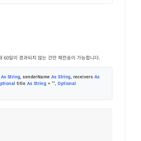
최대 : 1,000건
설명
파일 목록
API 처리 실패에 대한 오류코드
최대 : 30개
설명
음의 정수 8자리 숫자값
[참고] 오류코드
스 단말기 번호 또는 인터넷 팩스 번호
수신자명
트너 지정키
참고] 권장 파일 확장자
팩스 대량/동보전송시 파트너가 개별건마다 입력할 수
API 처리 실패에 대한 오류메시지
있는 값
전송 예약일시
형식 : yyyyMMddHHmmss
대 60일이 경과되지 않는 건만 재전송이 가능합니다.
기본값 : 즉시전송
팝빌회원 아이디
 
As
String
, senderName 
As
String
, receivers 
As
ptional
 title 
As
String
 = 
""
, 
Optional
발신자명
광고팩스 전송 여부
광고
True
일반 : 기본값
False
팩스제목
요청번호