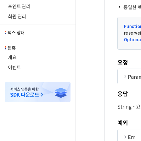
포인트 관리
동일한 팩
회원 관리
Functio
팩스 상태
reserve
Optiona
웹훅
개요
요청
이벤트
Para
순번
서비스 연동을 위한
응답
SDK 다운로드
Co
String 
se
예외
Err