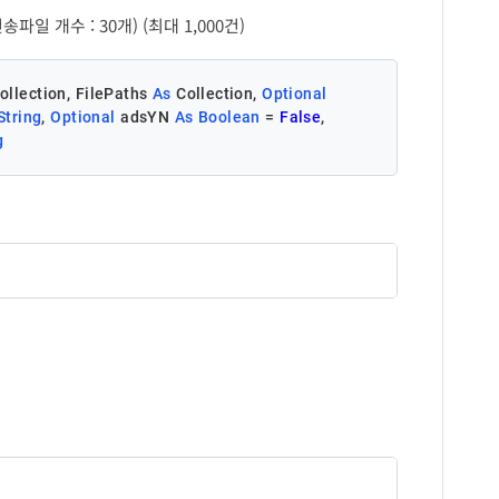
개수 : 30개) (최대 1,000건)
ollection, FilePaths 
As
 Collection, 
Optional
String
, 
Optional
 adsYN 
As
Boolean
 = 
False
, 
g
설명
빌회원 사업자번호 ('-' 제외)
발신번호
팝빌에 사전등록되지 않은 발신번호를 입력시 '원발신번
호'로 전송됨
수신자 정보