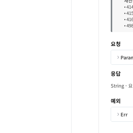
재전
re
• 4
• 4
• 4
• 4
요청
Para
순번
응답
Co
String 
re
예외
se
Err
순번