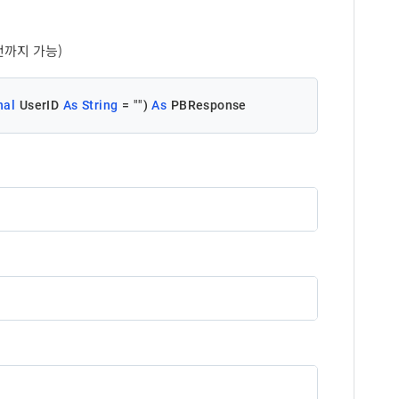
API 처리 실패에 대한 오류메시지
수신자 정보
최대 : 1,000건
전까지 가능)
전송 예약일시
형식 : yyyyMMddHHmmss
설명
nal
 UserID 
As
String
 = 
""
) 
As
 PBResponse
스 단말기 번호 또는 인터넷 팩스 번호
수신자명
트너 지정키
기본값 : 즉시전송
팩스 대량/동보전송시 파트너가 개별건마다 입력할 수
있는 값
팝빌회원 아이디
팩스제목
요청번호
설명
파트너가 접수 단위를 식별하기 위해 할당하는 관리번호
영문 대소문자, 숫자, 특수문자('-','_')만 이용 가능
빌회원 사업자번호 ('-' 제외)
팝빌에서 할당한 접수번호
설명
팩스 예약전송 요청의 반환값
API 처리에 대한 응답코드
팝빌회원 아이디
성공
1