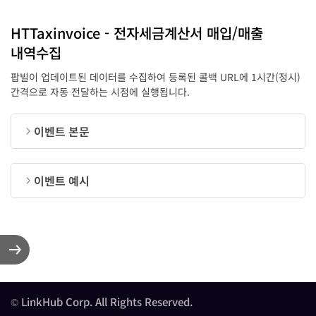
HTTaxinvoice - 전자세금계산서 매입/매출
내역수집
팝빌이 업데이트된 데이터를 수집하여 등록된 콜백 URL에 1시간(정시)
간격으로 자동 전달하는 시점에 실행됩니다.
이벤트 본문
순번
변수명
타입
길이
필수
이벤트 예시
작성일자
writeDate
string
8
Y
형식 : yy
{
ntsconfirmNum
string
24
Y
국세청승인번
"writeDate"
:
"20221111"
,
"sendDate"
:
"20221111"
,
발행일시
issueDT
string
14
Y
"issueDT"
:
"20221111112809"
,
형식 : yy
"invoiceType"
:
101
,
"taxType"
:
"과세"
,
전송일자
© LinkHub Corp. All Rights Reserved.
sendDate
string
8
Y
"invoicerCorpNum"
:
"6798700433"
,
형식 : yy