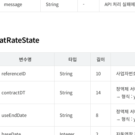
message
String
-
API 처리 실패
latRateState
변수명
타입
길이
referenceID
String
10
사업자번호 
정액제 서
contractDT
String
14
형식 :
정액제 서
useEndDate
String
8
형식 : 
baseDate
Integer
2
자동연장 결제