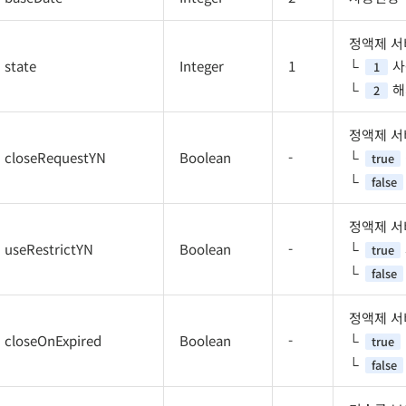
정액제 서
state
Integer
1
사
1
해
2
정액제 서
closeRequestYN
Boolean
-
true
false
정액제 서
useRestrictYN
Boolean
-
true
false
정액제 서
closeOnExpired
Boolean
-
true
false