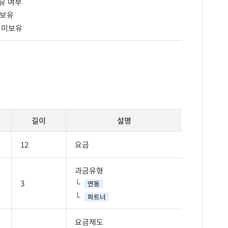
유 여부
보유
미보유
길이
설명
12
요금
과금유형
3
연동
파트너
요금제도