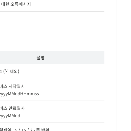
에 대한 오류메시지
설명
('-' 제외)
비스 시작일시
 yyyyMMddHHmmss
비스 만료일자
yyyyMMdd
일 : 5 / 15 / 25 중 반환