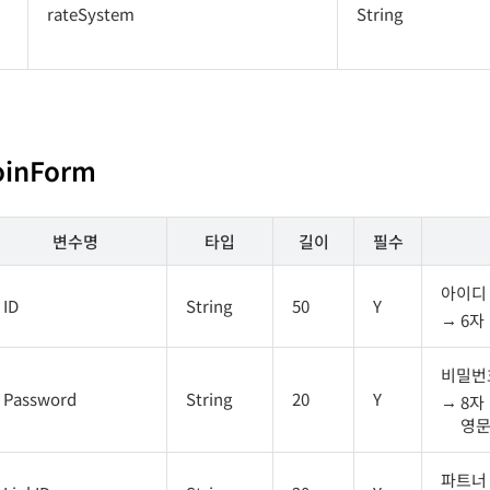
rateSystem
String
JoinForm
변수명
타입
길이
필수
아이디
ID
String
50
Y
6자
비밀번
Password
String
20
Y
8자
영문
파트너