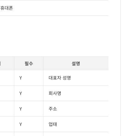
 휴대폰
이
필수
설명
Y
대표자 성명
Y
회사명
Y
주소
Y
업태