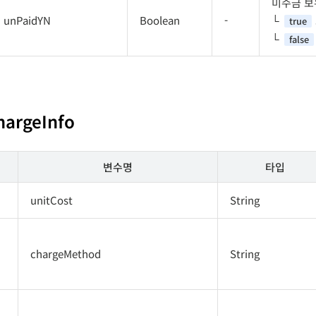
미수금 보
unPaidYN
Boolean
-
true
false
hargeInfo
변수명
타입
unitCost
String
chargeMethod
String