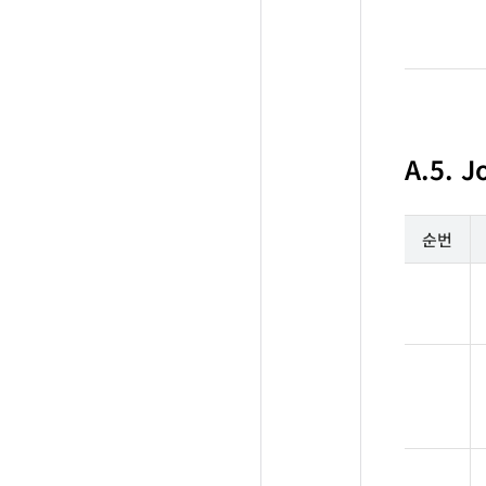
A.5. 
순번