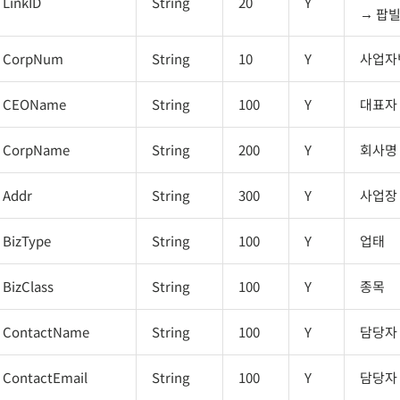
LinkID
String
20
Y
팝빌
CorpNum
String
10
Y
사업자번
CEOName
String
100
Y
대표자
CorpName
String
200
Y
회사명
Addr
String
300
Y
사업장
BizType
String
100
Y
업태
BizClass
String
100
Y
종목
ContactName
String
100
Y
담당자
ContactEmail
String
100
Y
담당자