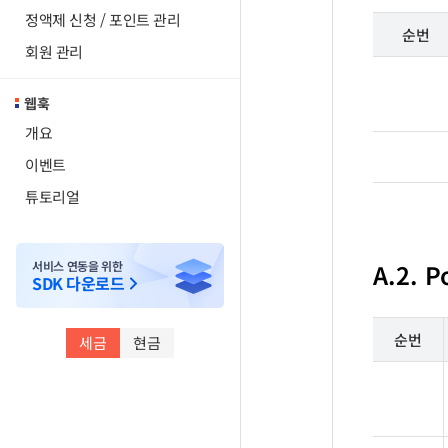
정액제 신청 / 포인트 관리
순번
회원 관리
웹훅
개요
이벤트
튜토리얼
서비스 연동을 위한
A.2. P
SDK 다운로드
순번
세금
현금