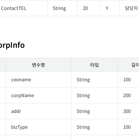
ContactTEL
String
20
Y
담당자
orpInfo
변수명
타입
길
ceoname
String
100
corpName
String
200
addr
String
300
bizType
String
100