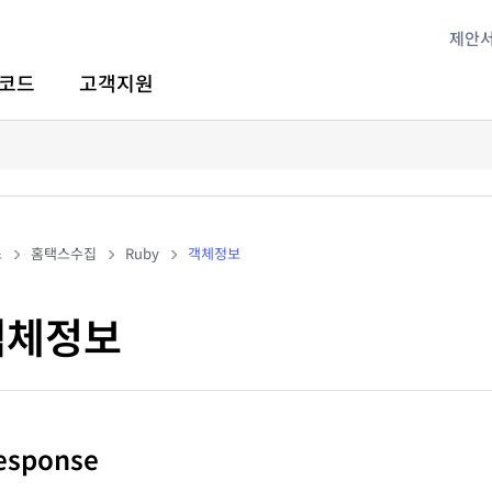
제안
코드
고객지원
스
홈택스수집
Ruby
객체정보
 객체정보
Response