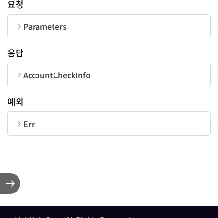
요청
Parameters
순번
변수명
타입
길이
응답
MemberCorpNum
String
10
AccountCheckInfo
BankCode
String
4
순번
변수명
타입
예외
result
String
AccountNumber
String
30
Err
순번
변수명
타입
resultMessage
String
UserID
String
50
Number
Long
accountName
String
Description
String
bankCode
String