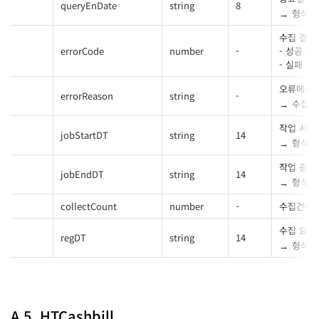
queryEnDate
string
8
형식 :
수집 결과
errorCode
number
-
- 성공 : 1
- 실패 :
오류메시
errorReason
string
-
수집실
작업 시작
jobStartDT
string
14
형식 :
작업 종료
jobEndDT
string
14
형식 :
collectCount
number
-
수집건수
수집 요청
regDT
string
14
형식 :
A.5. HTCashbill