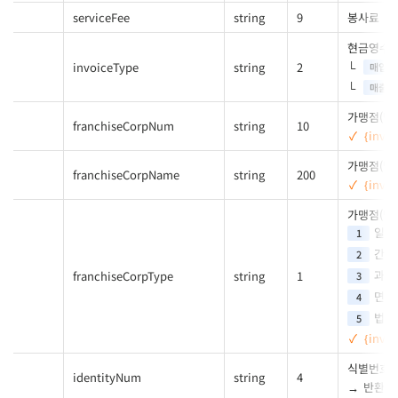
serviceFee
string
9
봉사료
현금영수증
invoiceType
string
2
매입
매출
가맹점(발
franchiseCorpNum
string
10
{invo
가맹점(발
franchiseCorpName
string
200
{invo
가맹점(발
일반
1
간이
2
과세
franchiseCorpType
string
1
3
면세
4
법인
5
{invo
식별번호
identityNum
string
4
반환되