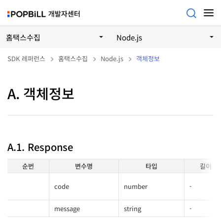
홈택스수집
Node.js
SDK 레퍼런스
홈택스수집
Node.js
객체정보
A. 객체정보
A.1. Response
순번
변수명
타입
길이
code
number
-
message
string
-