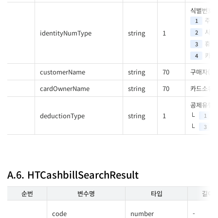
식별번호 
주민
1
사업
identityNumType
string
1
2
휴대
3
카드
4
customerName
string
70
구매자(고
cardOwnerName
string
70
카드소유
공제유형
deductionType
string
1
1
3
A.6. HTCashbillSearchResult
순번
변수명
타입
길이
code
number
-