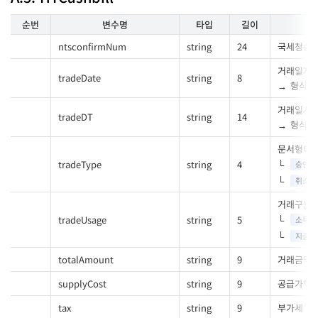
순번
변수명
타입
길이
ntsconfirmNum
string
24
국세청승
거래일자
tradeDate
string
8
형식 :
거래일시
tradeDT
string
14
형식 :
문서형태
tradeType
string
4
승인거
취소거
거래구분
tradeUsage
string
5
소득공
지출증
totalAmount
string
9
거래금액
supplyCost
string
9
공급가액
tax
string
9
부가세