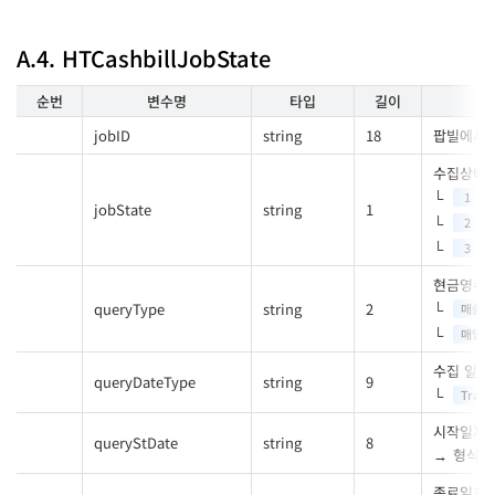
A.4. HTCashbillJobState
순번
변수명
타입
길이
jobID
string
18
팝빌에서 
수집상태
1
jobState
string
1
2
3
현금영수증
queryType
string
2
매출
매입
수집 일자
queryDateType
string
9
Trade
시작일자
queryStDate
string
8
형식 :
종료일자