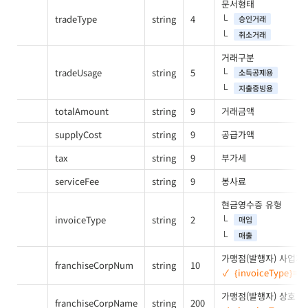
문서형태
tradeType
string
4
승인거래
취소거래
거래구분
tradeUsage
string
5
소득공제용
지출증빙용
totalAmount
string
9
거래금액
supplyCost
string
9
공급가액
tax
string
9
부가세
serviceFee
string
9
봉사료
현금영수증 유형
invoiceType
string
2
매입
매출
가맹점(발행자) 사업자
franchiseCorpNum
string
10
{invoiceType}=
가맹점(발행자) 상호
franchiseCorpName
string
200