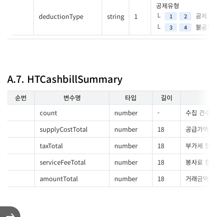
공제유형
공제
deductionType
string
1
1
2
불공제
3
4
A.7. HTCashbillSummary
순번
변수명
타입
길이
count
number
-
수집 건수
supplyCostTotal
number
18
공급가액 
taxTotal
number
18
부가세 합계
serviceFeeTotal
number
18
봉사료 합계
amountTotal
number
18
거래금액 합