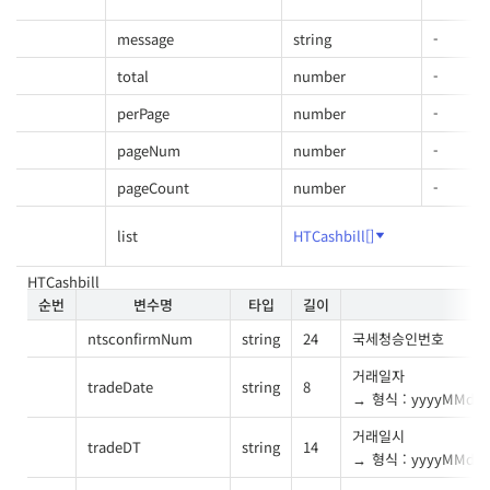
message
string
-
total
number
-
perPage
number
-
pageNum
number
-
pageCount
number
-
list
HTCashbill[]
HTCashbill
순번
변수명
타입
길이
ntsconfirmNum
string
24
국세청승인번호
거래일자
tradeDate
string
8
형식 : yyyyMMdd
거래일시
tradeDT
string
14
형식 : yyyyMMdd