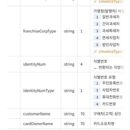
{invoiceType}=
가맹점(발행자) 사업자
일반과세자
1
간이과세자
2
과세특례자
franchiseCorpType
string
1
3
면세사업자
4
법인사업자
5
{invoiceType}=
식별번호
identityNum
string
4
반환되는 식별번호의
식별번호 유형
주민등록번호
1
사업자번호
identityNumType
string
1
2
휴대전화번호
3
카드번호
4
customerName
string
70
구매자(고객) 성명
cardOwnerName
string
70
카드소유자명