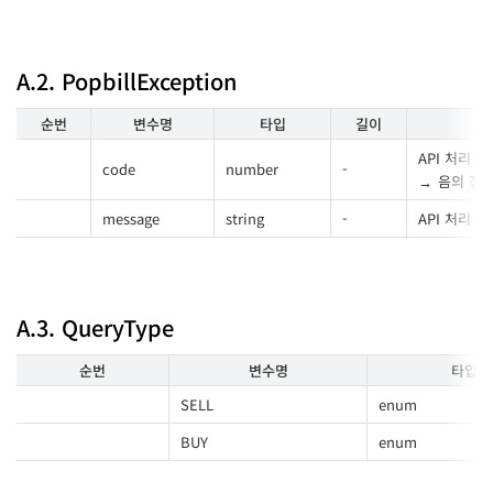
A.2. PopbillException
순번
변수명
타입
길이
API 처리 
code
number
-
음의 정
message
string
-
API 처리 
A.3. QueryType
순번
변수명
타입
SELL
enum
BUY
enum