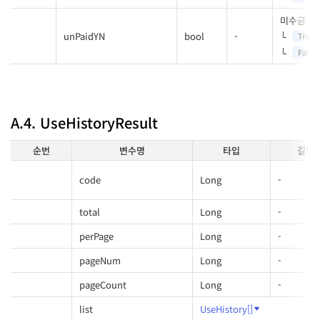
미수금 보
unPaidYN
bool
-
True
False
A.4. UseHistoryResult
순번
변수명
타입
길이
code
Long
-
total
Long
-
perPage
Long
-
pageNum
Long
-
pageCount
Long
-
list
UseHistory[]