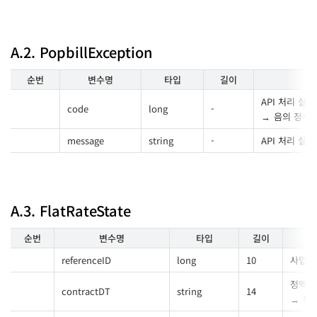
A.2. PopbillException
순번
변수명
타입
길이
API 처리 실
code
long
-
음의 정수 
message
string
-
API 처리 실
A.3. FlatRateState
순번
변수명
타입
길이
referenceID
long
10
사업자번
정액제
contractDT
string
14
형식