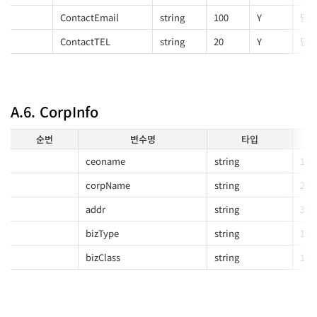
ContactEmail
string
100
Y
담당
ContactTEL
string
20
Y
담당
A.6. CorpInfo
순번
변수명
타입
ceoname
string
100
corpName
string
200
addr
string
300
bizType
string
100
bizClass
string
100