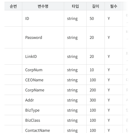
순번
변수명
타입
길이
필수
아이
ID
string
50
Y
비밀
Password
string
20
Y
파트
LinkID
string
20
Y
CorpNum
string
10
Y
사업
CEOName
string
100
Y
대표
CorpName
string
200
Y
회사
Addr
string
300
Y
사업
BizType
string
100
Y
업태
BizClass
string
100
Y
종목
ContactName
string
100
Y
담당