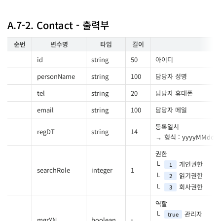
A.7-2. Contact - 출력부
순번
변수명
타입
길이
id
string
50
아이디
personName
string
100
담당자 성명
tel
string
20
담당자 휴대폰
email
string
100
담당자 메일
등록일시
regDT
string
14
형식 : yyyyMMddH
권한
개인권한
1
searchRole
integer
1
읽기권한
2
회사권한
3
역할
관리자
true
mgrYN
boolean
-