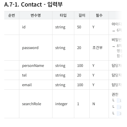
A.7-1. Contact - 입력부
순번
변수명
타입
길이
필수
아이디
id
string
50
Y
6자 이
비밀번호
8자 이
password
string
20
조건부
영문, 
함수
[
personName
string
100
Y
담당자 성
tel
string
20
Y
담당자 
email
string
100
Y
담당자 메
권한
1
searchRole
integer
1
N
2
3