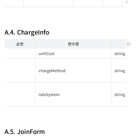
fa
A.4. ChargeInfo
순번
변수명
타입
unitCost
string
chargeMethod
string
rateSystem
string
A.5. JoinForm