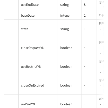
정액제
useEndDate
string
8
형식
baseDate
integer
2
자동연장 
정액제
state
string
1
1
2
정액제
closeRequestYN
boolean
-
tr
fa
정액제
useRestrictYN
boolean
-
tr
fa
정액제
closeOnExpired
boolean
-
tr
fa
미수금
unPaidYN
boolean
-
tr