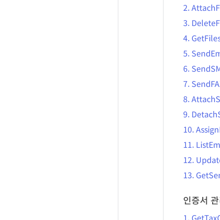
2.
AttachF
3.
DeleteF
4.
GetFile
5.
SendEm
6.
SendS
7.
SendFA
8.
Attach
9.
Detach
10.
Assig
11.
ListEm
12.
Updat
13.
GetSe
인증서 관
1.
GetTax