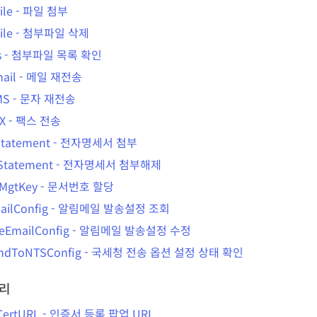
ile
-
파일 첨부
ile
-
첨부파일 삭제
s
-
첨부파일 목록 확인
ail
-
메일 재전송
MS
-
문자 재전송
X
-
팩스 전송
Statement
-
전자명세서 첨부
Statement
-
전자명세서 첨부해제
nMgtKey
-
문서번호 할당
ailConfig
-
알림메일 발송설정 조회
eEmailConfig
-
알림메일 발송설정 수정
ndToNTSConfig
-
국세청 전송 옵션 설정 상태 확인
리
CertURL
-
인증서 등록 팝업 URL