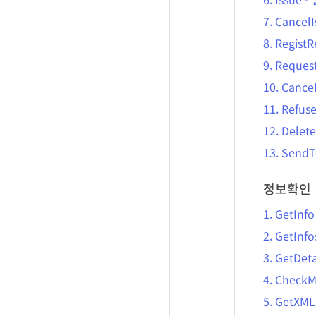
7.
CancelI
8.
RegistR
9.
Reques
10.
Cance
11.
Refus
12.
Delete
13.
Send
정보확인
1.
GetInfo
2.
GetInfo
3.
GetDeta
4.
CheckM
5.
GetXML