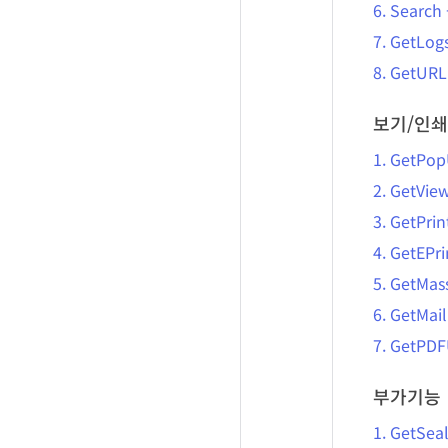
6.
Search
7.
GetLog
8.
GetURL
보기/인쇄
1.
GetPo
2.
GetVie
3.
GetPri
4.
GetEPr
5.
GetMas
6.
GetMai
7.
GetPDF
부가기능
1.
GetSea