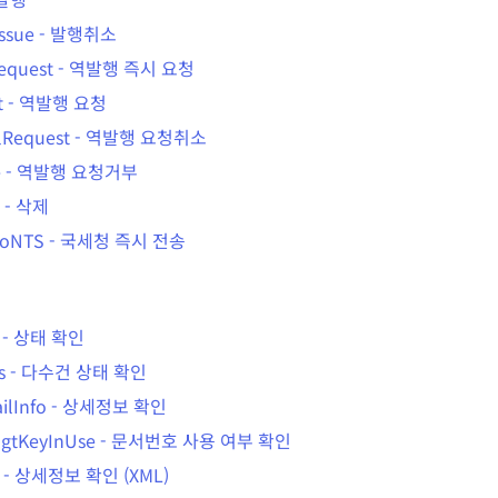
ssue
-
발행취소
equest
-
역발행 즉시 요청
t
-
역발행 요청
lRequest
-
역발행 요청취소
e
-
역발행 요청거부
-
삭제
ToNTS
-
국세청 즉시 전송
-
상태 확인
s
-
다수건 상태 확인
ilInfo
-
상세정보 확인
gtKeyInUse
-
문서번호 사용 여부 확인
-
상세정보 확인 (XML)