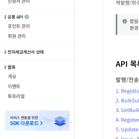
인증서 관리
역발행/위
공통 API
팝빌
포인트 관리
환경
회원 관리
전자세금계산서 상태
API 목
웹훅
개요
발행/전송
이벤트
1.
RegistI
튜토리얼
2.
BulkSu
3.
GetBul
서비스 연동을 위한
4.
Registe
SDK 다운로드
5.
Update
6.
Issue
-