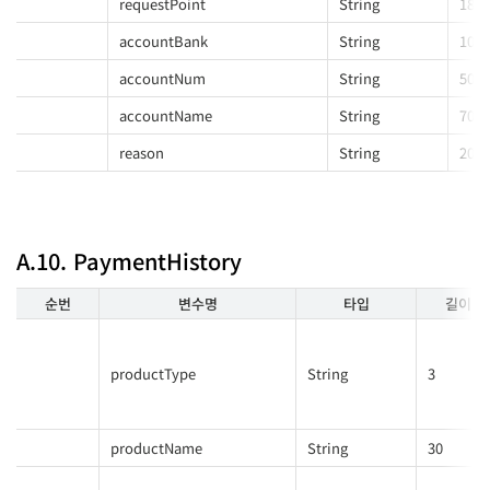
requestPoint
String
18
accountBank
String
10
accountNum
String
50
accountName
String
70
reason
String
200
A.10. PaymentHistory
순번
변수명
타입
길이
productType
String
3
productName
String
30