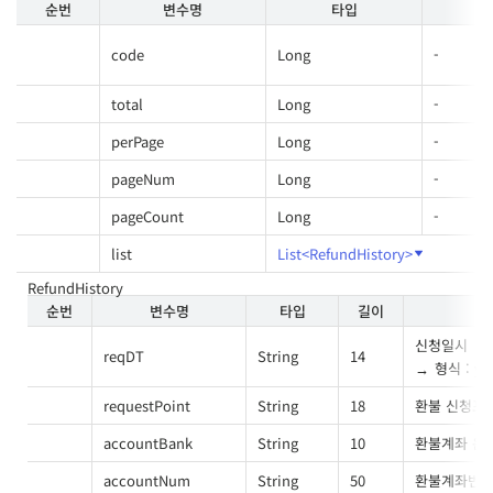
순번
변수명
타입
길
code
Long
-
total
Long
-
perPage
Long
-
pageNum
Long
-
pageCount
Long
-
list
List<RefundHistory>
RefundHistory
순번
변수명
타입
길이
신청일시
reqDT
String
14
형식 : y
requestPoint
String
18
환불 신청포
accountBank
String
10
환불계좌 은
accountNum
String
50
환불계좌번