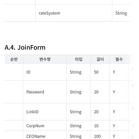
rateSystem
String
A.4. JoinForm
순번
변수명
타입
길이
필수
아
ID
String
50
Y
비
Password
String
20
Y
파트
LinkID
String
20
Y
CorpNum
String
10
Y
사업
CEOName
String
100
Y
대표