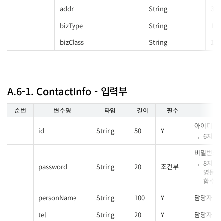
addr
String
300
bizType
String
100
bizClass
String
100
A.6-1. ContactInfo - 입력부
순번
변수명
타입
길이
필수
아이디
id
String
50
Y
6자 이
비밀번호
8자 이
password
String
20
조건부
영문, 
함수
[
personName
String
100
Y
담당자 성
tel
String
20
Y
담당자 