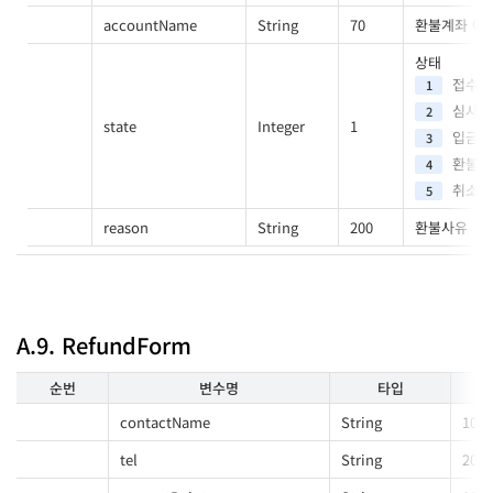
accountName
String
70
환불계좌 예
상태
접수대
1
심사중
2
state
Integer
1
입금대
3
환불완
4
취소
5
reason
String
200
환불사유
A.9. RefundForm
순번
변수명
타입
contactName
String
100
tel
String
20