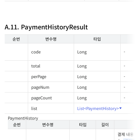
A.11. PaymentHistoryResult
순번
변수명
타입
code
Long
-
total
Long
-
perPage
Long
-
pageNum
Long
-
pageCount
Long
-
list
List<PaymentHistory>
PaymentHistory
순번
변수명
타입
길이
결제 내용