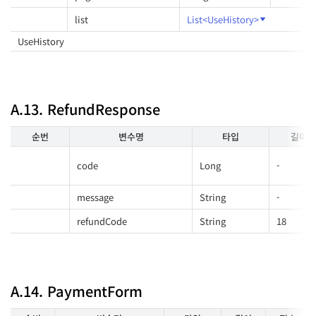
list
List<UseHistory>
UseHistory
A.13. RefundResponse
순번
변수명
타입
길이
code
Long
-
message
String
-
refundCode
String
18
A.14. PaymentForm