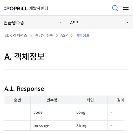
현금영수증
ASP
SDK 레퍼런스
현금영수증
ASP
객체정보
A. 객체정보
A.1. Response
순번
변수명
타입
길이
code
Long
-
message
String
-