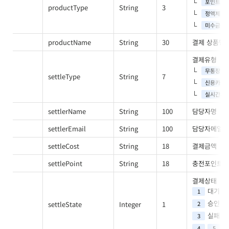
포인트
productType
String
3
정액제
미수금
productName
String
30
결제 상품명
결제유형
무통장
settleType
String
7
신용카드
실시간계
settlerName
String
100
담당자명
settlerEmail
String
100
담당자메일
settleCost
String
18
결제금액
settlePoint
String
18
충전포인트
결제상태
대기
1
승인
settleState
Integer
1
2
실패
3
취
4
5