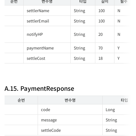
순번
변수명
타입
길이
필수
settlerName
String
100
N
settlerEmail
String
100
N
notifyHP
String
20
N
paymentName
String
70
Y
settleCost
String
18
Y
A.15. PaymentResponse
순번
변수명
타입
code
Long
message
String
settleCode
String