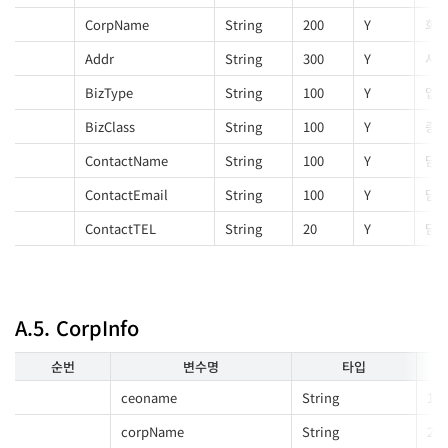
CorpName
String
200
Y
회
Addr
String
300
Y
사업
BizType
String
100
Y
업
BizClass
String
100
Y
종
ContactName
String
100
Y
담당
ContactEmail
String
100
Y
담당
ContactTEL
String
20
Y
담당
A.5. CorpInfo
순번
변수명
타입
ceoname
String
100
corpName
String
200