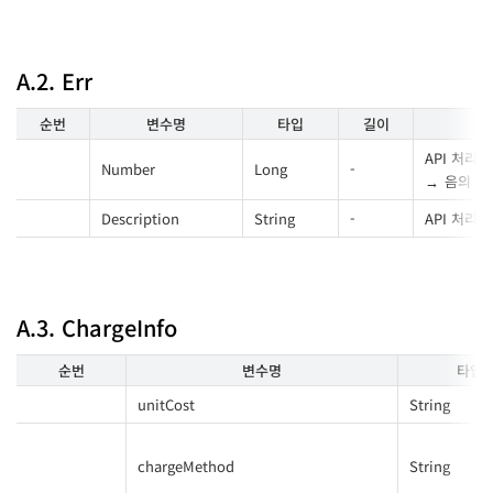
A.2. Err
순번
변수명
타입
길이
API 처리
Number
Long
-
음의 정
Description
String
-
API 처리
A.3. ChargeInfo
순번
변수명
타입
unitCost
String
chargeMethod
String