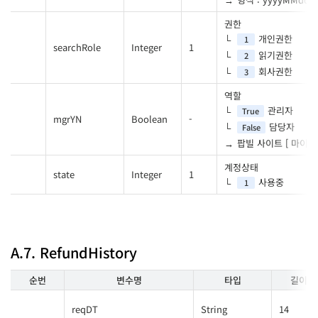
권한
개인권한
1
searchRole
Integer
1
읽기권한
2
회사권한
3
역할
관리자
True
mgrYN
Boolean
-
담당자
False
팝빌 사이트 [ 마이페
계정상태
state
Integer
1
사용중
1
A.7. RefundHistory
순번
변수명
타입
길이
reqDT
String
14