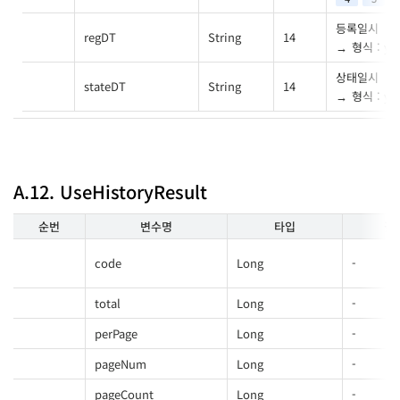
등록일시
regDT
String
14
형식 : y
상태일시
stateDT
String
14
형식 : y
A.12. UseHistoryResult
순번
변수명
타입
길
code
Long
-
total
Long
-
perPage
Long
-
pageNum
Long
-
pageCount
Long
-