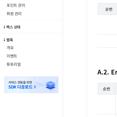
포인트 관리
순번
회원 관리
팩스 상태
웹훅
개요
이벤트
튜토리얼
A.2. E
서비스 연동을 위한
SDK 다운로드
순번