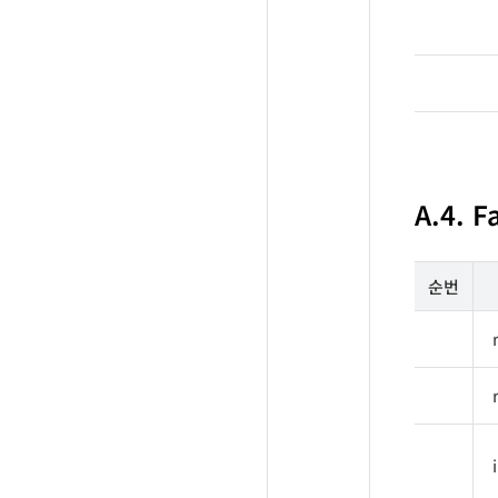
A.4. F
순번