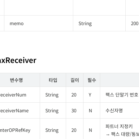
memo
String
200
axReceiver
변수명
타입
길이
필수
receiverNum
String
20
Y
팩스 단말기 번호
receiverName
String
30
N
수신자명
파트너 지정키
interOPRefKey
String
20
N
팩스 대량/동