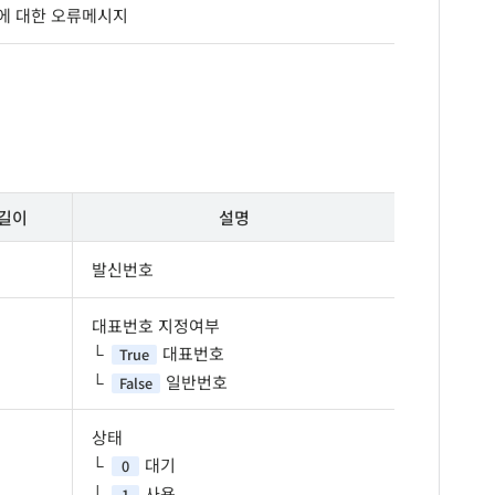
패에 대한 오류메시지
길이
설명
발신번호
대표번호 지정여부
대표번호
True
일반번호
False
상태
대기
0
사용
1