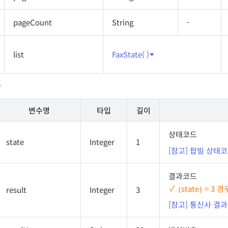
pageCount
String
-
list
FaxState( )
e
변수명
타입
길이
상태코드
state
Integer
1
[참고] 팝빌 상태
결과코드
{state} = 
result
Integer
3
[참고] 통신사 결