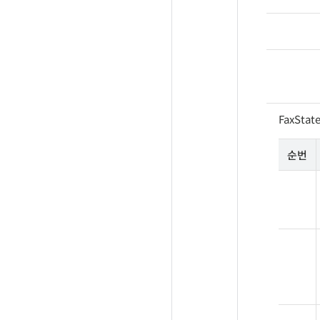
FaxStat
순번