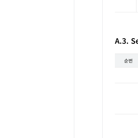
A.3. 
순번