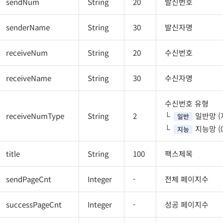
sendNum
String
20
발신번호
senderName
String
30
발신자명
receiveNum
String
20
수신번호
receiveName
String
30
수신자명
수신번호 유형
receiveNumType
String
2
일반망 (
일반
지능망 (03
지능
title
String
100
팩스제목
sendPageCnt
Integer
-
전체 페이지수
successPageCnt
Integer
-
성공 페이지수