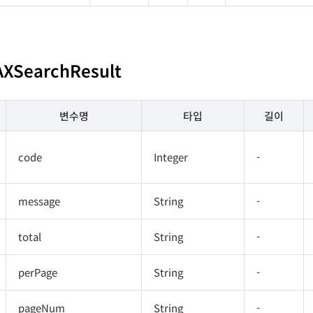
AXSearchResult
변수명
타입
길이
code
Integer
-
message
String
-
total
String
-
perPage
String
-
pageNum
String
-