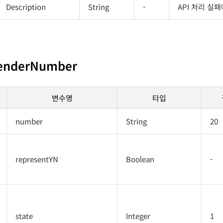
Description
String
-
API 처리 실
SenderNumber
변수명
타입
number
String
20
representYN
Boolean
-
state
Integer
1